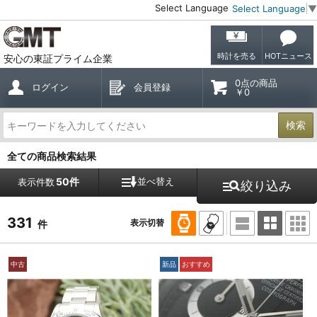
Select Language
Select Language
▼
時計を売る
HOTニュース
安心の東証プライム企業
0点の商品
ログイン
会員登録
￥0
検索
全ての商品検索結果
50件
並べ替え
表示件数
絞り込み
331
表示切替
件
中古
新品
おすすめ