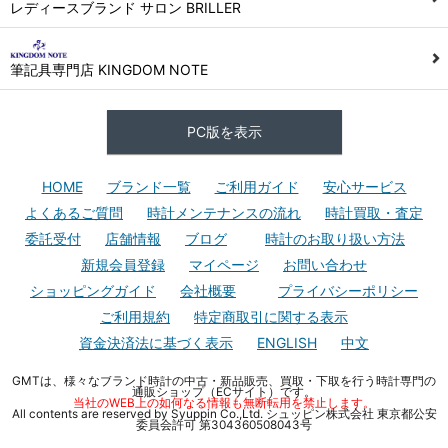
レディースブランド サロン BRILLER
筆記具専門店 KINGDOM NOTE
PC版を表示
HOME
ブランド一覧
ご利用ガイド
安心サービス
よくあるご質問
時計メンテナンスの流れ
時計買取・査定
委託受付
店舗情報
ブログ
時計のお取り扱い方法
新規会員登録
マイページ
お問い合わせ
ショッピングガイド
会社概要
プライバシーポリシー
ご利用規約
特定商取引に関する表示
資金決済法に基づく表示
ENGLISH
中文
GMTは、様々なブランド時計の中古・新品販売、買取・下取を行う時計専門の
通販ショップ（ECサイト）です。
当社のWEB上の如何なる情報も無断転用を禁止します。
All contents are reserved by Syuppin Co.,Ltd. シュッピン株式会社 東京都公安
委員会許可 第304360508043号