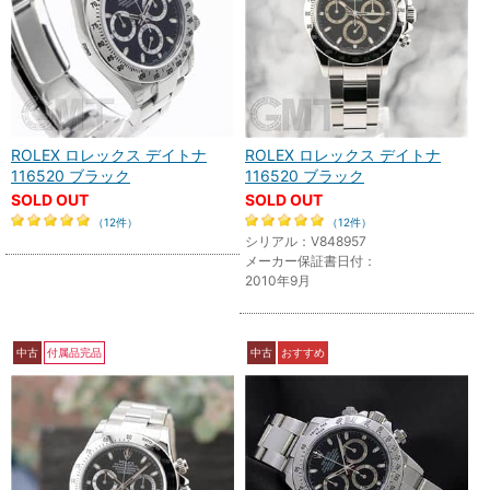
ROLEX ロレックス デイトナ
ROLEX ロレックス デイトナ
116520 ブラック
116520 ブラック
SOLD OUT
SOLD OUT
（12件）
（12件）
シリアル：V848957
メーカー保証書日付：
2010年9月
中古
付属品完品
中古
おすすめ