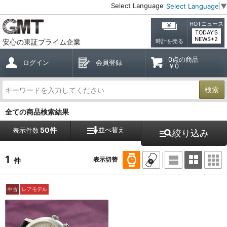
Select Language
Select Language
▼
HOTニュース
TODAY'S
NEWS+2
安心の東証プライム企業
時計を売る
0点の商品
ログイン
会員登録
￥0
検索
全ての商品検索結果
50件
並べ替え
表示件数
絞り込み
1
表示切替
件
中古
レアモデル