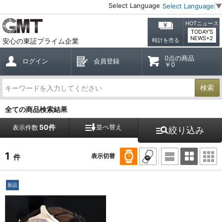
Select Language
Select Language
▼
HOTニュース
TODAY'S
NEWS+2
安心の東証プライム企業
時計を売る
0点の商品
ログイン
会員登録
￥0
検索
全ての商品検索結果
50件
並べ替え
表示件数
絞り込み
1
表示切替
件
新品