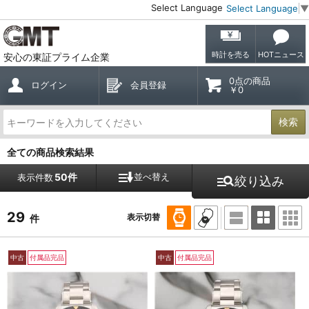
Select Language
Select Language
▼
時計を売る
HOTニュース
安心の東証プライム企業
0点の商品
ログイン
会員登録
￥0
検索
全ての商品検索結果
50件
並べ替え
表示件数
絞り込み
29
表示切替
件
中古
付属品完品
中古
付属品完品