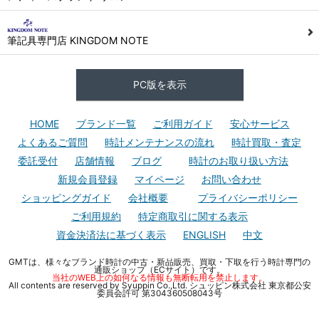
筆記具専門店 KINGDOM NOTE
PC版を表示
HOME
ブランド一覧
ご利用ガイド
安心サービス
よくあるご質問
時計メンテナンスの流れ
時計買取・査定
委託受付
店舗情報
ブログ
時計のお取り扱い方法
新規会員登録
マイページ
お問い合わせ
ショッピングガイド
会社概要
プライバシーポリシー
ご利用規約
特定商取引に関する表示
資金決済法に基づく表示
ENGLISH
中文
GMTは、様々なブランド時計の中古・新品販売、買取・下取を行う時計専門の
通販ショップ（ECサイト）です。
当社のWEB上の如何なる情報も無断転用を禁止します。
All contents are reserved by Syuppin Co.,Ltd. シュッピン株式会社 東京都公安
委員会許可 第304360508043号