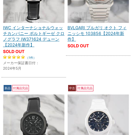
IWC インターナショナルウォッ
BVLGARI ブルガリ オクト フィ
チカンパニー ポルトギーゼ クロ
ニッシモ 103856【2024年新
ノグラフ IW371624 デューン
作】
【2024年新作】
SOLD OUT
SOLD OUT
（1件）
メーカー保証書日付：
2024年5月
新品
付属品完品
中古
付属品完品