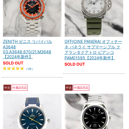
ZENITH ゼニス リバイバル
OFFICINE PANERAI オフィチー
A3648
ネ パネライ サブマーシブル ク
03.A3648.670/21.M3648
アランタクアトロ ビアンコ
【2024年新作】
PAM01595【2024年新作】
SOLD OUT
SOLD OUT
（1件）
中古
付属品完品
中古
付属品完品