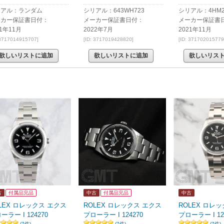
リアル：ランダム
シリアル：643WH723
シリアル：4HM2
ーカー保証書日付：
メーカー保証書日付：
メーカー保証書
21年11月
2022年7月
2021年11月
 3717014915707]
[ID: 3717019428820]
[ID: 371702015779
欲しいリストに追加
欲しいリストに追加
欲しいリス
古
付属品完品
中古
付属品完品
中古
LEX ロレックス エクス
ROLEX ロレックス エクス
ROLEX ロレ
ーラー I 124270
プローラー I 124270
プローラー I 12
(7件)
(7件)
(7件)