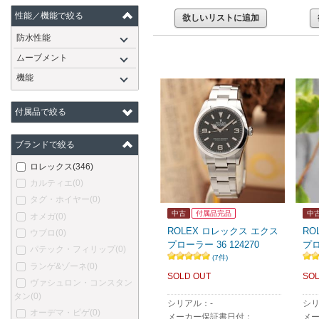
性能／機能で絞る
欲しいリストに追加
防水性能
ムーブメント
機能
付属品で絞る
ブランドで絞る
ロレックス
(346)
カルティエ
(0)
タグ・ホイヤー
(0)
中古
付属品完品
中
オメガ
(0)
ROLEX ロレックス エクス
RO
ウブロ
(0)
プローラー 36 124270
プロ
パテック・フィリップ
(0)
(7件)
ランゲ&ゾーネ
(0)
SOLD OUT
SOL
ヴァシュロン・コンスタン
タン
(0)
シリアル：-
シリ
オーデマ・ピゲ
(0)
メーカー保証書日付：
メ