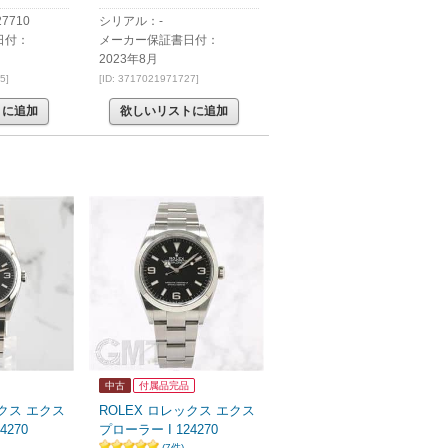
7710
シリアル：-
日付：
メーカー保証書日付：
2023年8月
5]
[ID: 3717021971727]
トに追加
欲しいリストに追加
中古
付属品完品
ックス エクス
ROLEX ロレックス エクス
4270
プローラー I 124270
(7件)