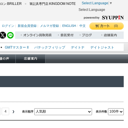
Select Language
▼
BRILLER
KINGDOM NOTE
ロン:
筆記具専門店:
Select Language
(0)
ログイン
|
新規会員登録
|
メルマガ登録
|
ENGLISH
/
中文
GMTマスター II
パテックフィリップ
デイトナ
デイトジャスト
エクスプローラー I
オイスターパーペチュアル
シードゥエラー
オメガ
ロレックス
タグホイヤー
パネライ
4
表示順序
表示件数