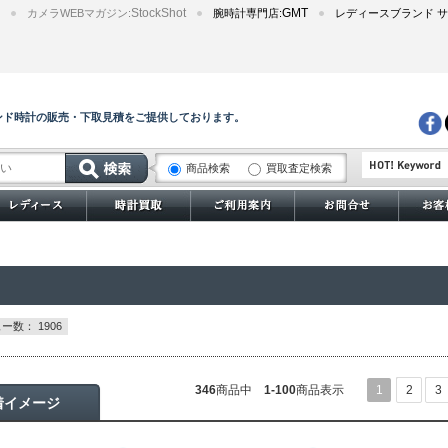
StockShot
GMT
カメラWEBマガジン:
腕時計専門店:
レディースブランド サ
ンド時計の販売・下取見積をご提供しております。
商品検索
買取査定検索
サブマリーナー
ー数： 1906
346
商品中
1-100
商品表示
1
2
3
着イメージ