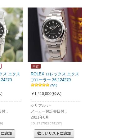
中古
ックス エクス
ROLEX ロレックス エクス
24270
プローラー 36 124270
(7件)
)
￥1,410,000
(税込)
シリアル：-
日付：
メーカー保証書日付：
2021年6月
6]
[ID: 3717022074137]
トに追加
欲しいリストに追加