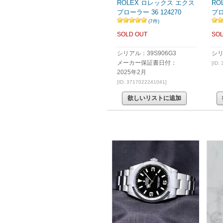
ROLEX ロレックス エクス
RO
プローラー 36 124270
プロ
(7件)
SOLD OUT
SOL
シリアル：39S906G3
シリ
メーカー保証書日付：
[ID:
2025年2月
[ID: 3717022241041]
欲しいリストに追加