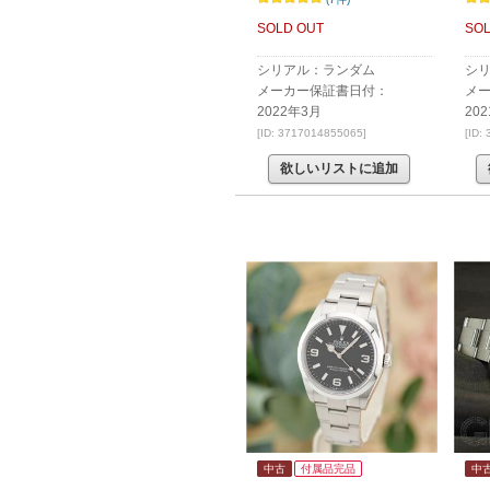
SOLD OUT
SOL
シリアル：ランダム
シリ
メーカー保証書日付：
メ
2022年3月
20
[ID: 3717014855065]
[ID:
欲しいリストに追加
中古
付属品完品
中