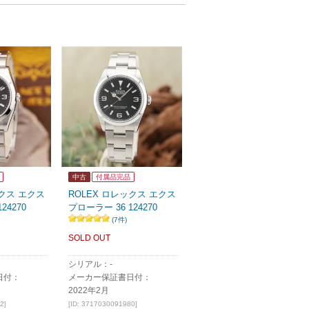
中古
付属品完品
ックス エクス
ROLEX ロレックス エクス
24270
プローラー 36 124270
(7件)
SOLD OUT
シリアル：-
日付：
メーカー保証書日付：
2022年2月
2]
[ID: 3717030091980]