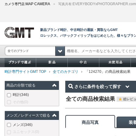
MAP CAMERA
EVERYBODYxPHOTOGRAPHER.com
カメラ専門店:
写真共有:
新品ブランド時計、中古時計の通販・買取ならGMT
ロレックス、パテックフィリップをはじめとした、様々なブラ
全てのブランド
時計専門サイトGMT TOP
全てのカテゴリ
「124270」の商品検索結果
商品の分類で絞る
さらに条件を絞って探す
時計
(346)
全ての商品検索結果
総レビュ
その他
(0)
メンズ／レディースで絞る
商品写真
装
メンズ
(346)
ユニセックス
(0)