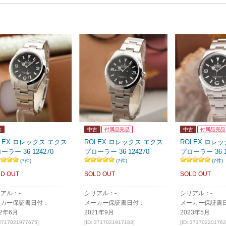
古
中古
付属品完品
中古
付属品完品
LEX ロレックス エクス
ROLEX ロレックス エクス
ROLEX ロレ
ーラー 36 124270
プローラー 36 124270
プローラー 36 1
(7件)
(7件)
(7件)
D OUT
SOLD OUT
SOLD OUT
アル：-
シリアル：-
シリアル：-
ーカー保証書日付：
メーカー保証書日付：
メーカー保証書
22年6月
2021年9月
2023年5月
 3717021977675]
[ID: 3717021917183]
[ID: 371702201762