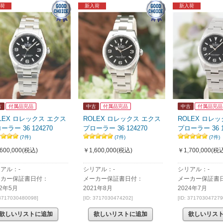
荷
新入荷
新入荷
古
付属品完品
中古
付属品完品
中古
付属品完品
LEX ロレックス エクス
ROLEX ロレックス エクス
ROLEX ロレ
ーラー 36 124270
プローラー 36 124270
プローラー 36 1
(7件)
(7件)
(7件)
600,000
(税込)
￥1,600,000
(税込)
￥1,700,000
(税込
アル：-
シリアル：-
シリアル：-
ーカー保証書日付：
メーカー保証書日付：
メーカー保証書
22年5月
2021年8月
2024年7月
 3717030480098]
[ID: 3717030474202]
[ID: 371703047279
欲しいリストに追加
欲しいリストに追加
欲しいリス