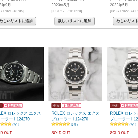
23年9月
2023年5月
2022年5月
 3717021948705]
[ID: 3717022011620]
[ID: 371702237417
欲しいリストに追加
欲しいリストに追加
欲しいリス
古
付属品完品
中古
付属品完品
中古
付属品完品
LEX ロレックス エクス
ROLEX ロレックス エクス
ROLEX ロレ
ーラー I 124270
プローラー I 124270
プローラー I 12
(7件)
(7件)
(7件)
D OUT
SOLD OUT
SOLD OUT