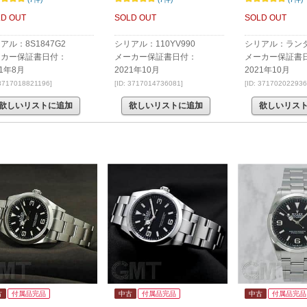
D OUT
SOLD OUT
SOLD OUT
アル：8S1847G2
シリアル：110YV990
シリアル：ラン
ーカー保証書日付：
メーカー保証書日付：
メーカー保証書
21年8月
2021年10月
2021年10月
 3717018821196]
[ID: 3717014736081]
[ID: 371702022936
欲しいリストに追加
欲しいリストに追加
欲しいリス
古
付属品完品
中古
付属品完品
中古
付属品完品