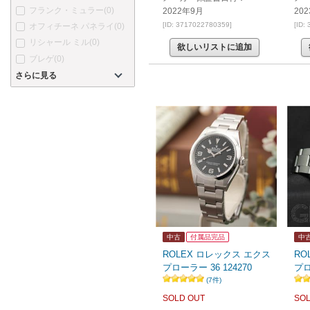
フランク・ミュラー
(0)
2022年9月
20
[ID: 3717022780359]
[ID:
オフィチーネ パネライ
(0)
リシャール ミル
(0)
欲しいリストに追加
ブレゲ
(0)
さらに見る
中古
付属品完品
中
ROLEX ロレックス エクス
RO
プローラー 36 124270
プロ
(7件)
SOLD OUT
SOL