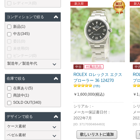
レディース
(0)
新入荷
新入
コンディションで絞る
新品
(1)
中古
(345)
委託
(0)
未使用
(0)
ビンテージ
(0)
製造年／製造年代
中古
付属品完品
中
ROLEX ロレックス エクス
RO
在庫で絞る
プローラー 36 124270
プロ
(7件)
在庫あり
(5)
￥1,600,000
(税込)
￥1,
商談中
(1)
SOLD OUT
(340)
シリアル：-
シリ
メーカー保証書日付：
メ
デザインで絞る
2022年7月
20
[ID: 3717030464463]
[ID:
ケース素材
欲しいリストに追加
ベゼル素材