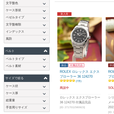
文字盤色
ケース形状
新入荷
ベゼルタイプ
文字盤種類
インデックス
風防
ベルト
ベルトタイプ
新品
付属品完品
中
ベルト素材
ROLEX ロレックス エクス
RO
プローラー 36 124270
プロ
サイズで絞る
(7件)
ケース径
商談中
SOL
ケース厚
ロレックス エクスプローラー
シリ
総重量
36 124270 付属品完品
メ
20
手首周りサイズ
[ID: 2717011580923]
[ID: