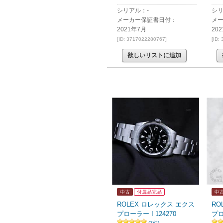
シリアル：-
シ
メーカー保証書日付：
メ
2021年7月
20
[ID: 3717022280767]
[ID:
欲しいリストに追加
中古
付属品完品
中
ROLEX ロレックス エクス
RO
プローラー I 124270
プロ
(7件)