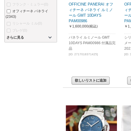
OFFICINE PANERAI オフ
OF
フランク・ミュラー
(0)
ィチーネ パネライ ルミノ
ィ
オフィチーネ パネライ
ール GMT 10DAYS
ール
(2343)
PAM00986
PA
リシャール ミル
(0)
￥1,600,000
(税込)
￥1,
ブレゲ
(0)
さらに見る
パネライ ルミノール GMT
シリ
10DAYS PAM00986 付属品完
メ
品
20
[ID: 2717018371425]
[ID:
欲しいリストに追加