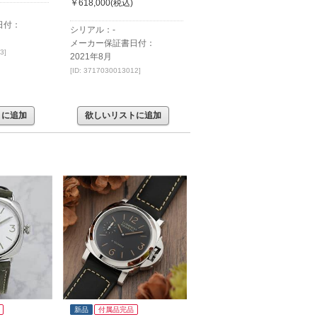
￥618,000
(税込)
日付：
シリアル：-
メーカー保証書日付：
3]
2021年8月
[ID: 3717030013012]
トに追加
欲しいリストに追加
新品
付属品完品