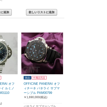
トに追加
欲しいリストに追加
新品
付属品完品
NERAI オフ
OFFICINE PANERAI オフ
ライ ルミノ
ィチーネ パネライ サブマ
01110
ーシブル PAM00799
￥1,690,000
(税込)
)
パネライ サブマーシブル