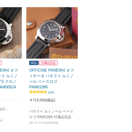
新品
付属品完品
NERAI オフ
OFFICINE PANERAI オフ
ライ ルミノ
ィチーネ パネライ ルミノ
AYS クロノ
ール ベースロゴ
M00524
PAM01086
(1件)
￥715,000
(税込)
日付：
パネライ ルミノール ベース
ロゴ PAM1086 付属品完品
5]
[ID: 2717011964839]