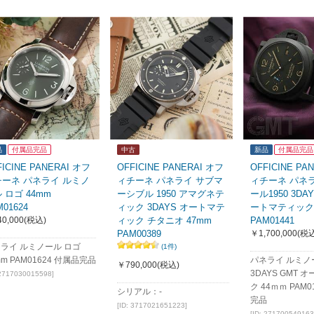
品
付属品完品
中古
新品
付属品完品
FICINE PANERAI オフ
OFFICINE PANERAI オフ
OFFICINE PA
チーネ パネライ ルミノ
ィチーネ パネライ サブマ
ィチーネ パネ
 ロゴ 44mm
ーシブル 1950 アマグネテ
ール1950 3DA
M01624
ィック 3DAYS オートマテ
ートマティック 
0,000
(税込)
ィック チタニオ 47mm
PAM01441
PAM00389
￥1,700,000
(税込
ライ ルミノール ロゴ
(1件)
mm PAM01624 付属品完品
パネライ ルミノー
￥790,000
(税込)
3DAYS GMT
 2717030015598]
ク 44ｍｍ PAM0
シリアル：-
完品
[ID: 3717021651223]
[ID: 271700549163