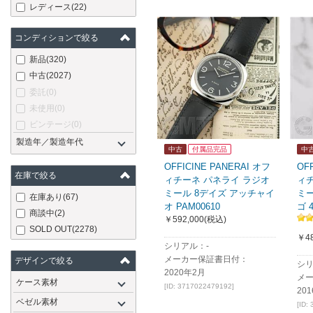
レディース
(22)
コンディションで絞る
新品
(320)
中古
(2027)
委託
(0)
未使用
(0)
ビンテージ
(0)
製造年／製造年代
中古
付属品完品
中
OFFICINE PANERAI オフ
OF
在庫で絞る
ィチーネ パネライ ラジオ
ィ
ミール 8デイズ アッチャイ
ミ
在庫あり
(67)
オ PAM00610
ゴ 
商談中
(2)
￥592,000
(税込)
SOLD OUT
(2278)
￥48
シリアル：-
メーカー保証書日付：
デザインで絞る
シリ
2020年2月
メ
ケース素材
[ID: 3717022479192]
20
ベゼル素材
[ID: