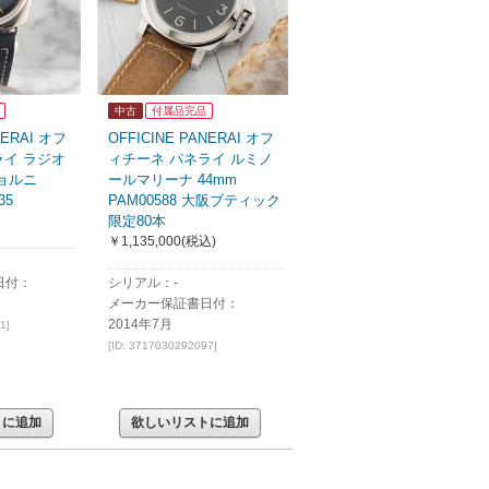
中古
付属品完品
NERAI オフ
OFFICINE PANERAI オフ
ライ ラジオ
ィチーネ パネライ ルミノ
ョルニ
ールマリーナ 44mm
35
PAM00588 大阪ブティック
限定80本
￥1,135,000
(税込)
日付：
シリアル：-
メーカー保証書日付：
2014年7月
1]
[ID: 3717030292097]
トに追加
欲しいリストに追加