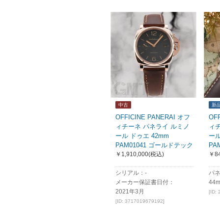
中古
新
OFFICINE PANERAI オフ
OF
ィチーネ パネライ ルミノ
ィ
ール ドゥエ 42mm
ール
PAM01041 ゴールドテック
PA
￥1,910,000
(税込)
￥84
シリアル：-
パネ
メーカー保証書日付：
44
2021年3月
[ID:
[ID: 3717019679192]