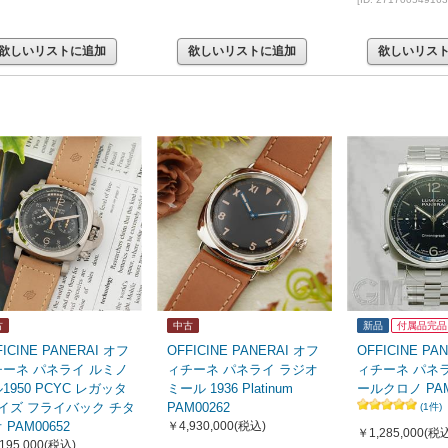
欲しいリストに追加
欲しいリストに追加
欲しいリス
古
中古
新品
付属品完品
FICINE PANERAI オフ
OFFICINE PANERAI オフ
OFFICINE PA
チーネ パネライ ルミノ
ィチーネ パネライ ラジオ
ィチーネ パネ
1950 PCYC レガッタ
ミール 1936 Platinum
ールクロノ PAM
イズ フライバック チタ
PAM00262
(1件)
 PAM00652
￥4,930,000
(税込)
￥1,285,000
(税込
195,000
(税込)