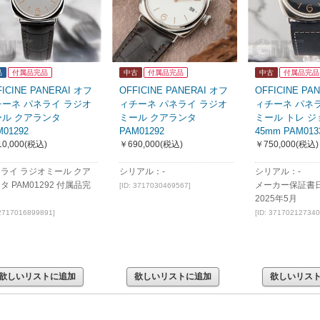
品
付属品完品
中古
付属品完品
中古
付属品完品
FICINE PANERAI オフ
OFFICINE PANERAI オフ
OFFICINE PA
チーネ パネライ ラジオ
ィチーネ パネライ ラジオ
ィチーネ パネ
ール クアランタ
ミール クアランタ
ミール トレ ジ
M01292
PAM01292
45mm PAM013
0,000
(税込)
￥690,000
(税込)
￥750,000
(税込)
ライ ラジオミール クア
シリアル：-
シリアル：-
タ PAM01292 付属品完
メーカー保証書
[ID: 3717030469567]
2025年5月
 2717016899891]
[ID: 371702127340
欲しいリストに追加
欲しいリストに追加
欲しいリス