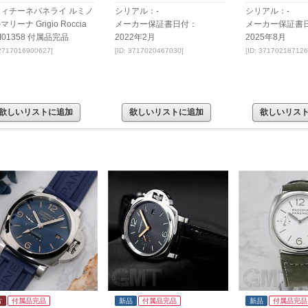
ィチーネパネライ ルミノ
シリアル：-
シリアル：-
リーナ Grigio Roccia
メーカー保証書日付：
メーカー保証書
M01358 付属品完品
2022年2月
2025年8月
 2717016900627]
[ID: 3717020467030]
[ID: 371702187126
欲しいリストに追加
欲しいリストに追加
欲しいリス
古
付属品完品
新品
付属品完品
新品
付属品完品