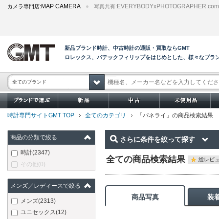
MAP CAMERA
EVERYBODYxPHOTOGRAPHER.com
カメラ専門店:
写真共有:
新品ブランド時計、中古時計の通販・買取ならGMT
ロレックス、パテックフィリップをはじめとした、様々なブラ
全てのブランド
時計専門サイトGMT TOP
全てのカテゴリ
「パネライ」の商品検索結果
商品の分類で絞る
さらに条件を絞って探す
時計
(2347)
全ての商品検索結果
総レビュ
その他
(0)
メンズ／レディースで絞る
商品写真
装
メンズ
(2313)
ユニセックス
(12)