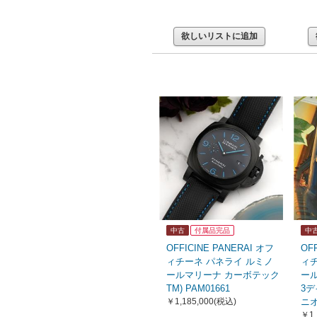
欲しいリストに追加
中古
付属品完品
中
OFFICINE PANERAI オフ
OF
ィチーネ パネライ ルミノ
ィ
ールマリーナ カーボテック
ール
TM) PAM01661
3デ
￥1,185,000
(税込)
ニオ
￥1,