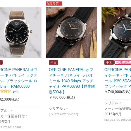
限定モデル
古
中古
中古
付属品完品
FICINE PANERAI オフ
OFFICINE PANERAI オフ
OFFICINE PA
チーネ パネライ ラジオ
ィチーネ パネライ ラジオ
ィチーネ パネ
ール ブラックシール ロ
ミール 1940 3days アッチ
ール 1950 3D
45ｍｍ PAM00380
ャイオ PAM00790【世界限
フライバック PA
定500本】
￥740,000
(税込)
(1件)
￥780,000
(税込)
2,000
(税込)
シリアル：-
シリアル：-
メーカー保証書
アル：-
2016年9月
[ID: 3717021564547]
ーカー保証書日付：
[ID: 371702165706
16年2月
 3717020165899]