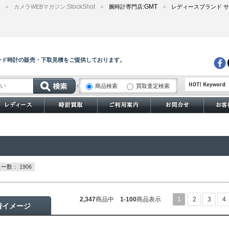
StockShot
GMT
カメラWEBマガジン:
腕時計専門店:
レディースブランド サ
ンド時計の販売・下取見積をご提供しております。
商品検索
買取査定検索
サブマリーナー
ー数： 1906
2,347
商品中
1-100
商品表示
1
2
3
4
着イメージ