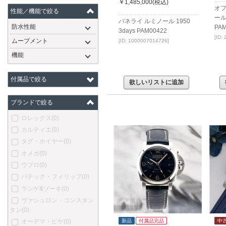
￥1,485,000
(税込)
オフ
性能／機能で絞る
ールマ
パネライ ルミノール 1950
防水性能
PA
3days PAM00422
[ID:
ムーブメント
[ID: 1000007014726]
機能
付属品で絞る
欲しいリストに追加
ブランドで絞る
ロレックス
(0)
カルティエ
(0)
タグ・ホイヤー
(0)
オメガ
(0)
ウブロ
(0)
パテック・フィリップ
(0)
ランゲ&ゾーネ
(0)
ヴァシュロン・コンスタン
タン
(0)
オーデマ・ピゲ
(0)
新品
付属品完品
中