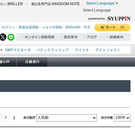
Select Language
▼
BRILLER
KINGDOM NOTE
ロン:
筆記具専門店:
Select Language
(0)
ログイン
|
新規会員登録
|
メルマガ登録
|
ENGLISH
/
中文
GMTマスター II
パテックフィリップ
デイトナ
デイトジャスト
エクスプローラー I
オイスターパーペチュアル
シードゥエラー
オメガ
ロレックス
タグホイヤー
パネライ
5
表示順序
表示件数