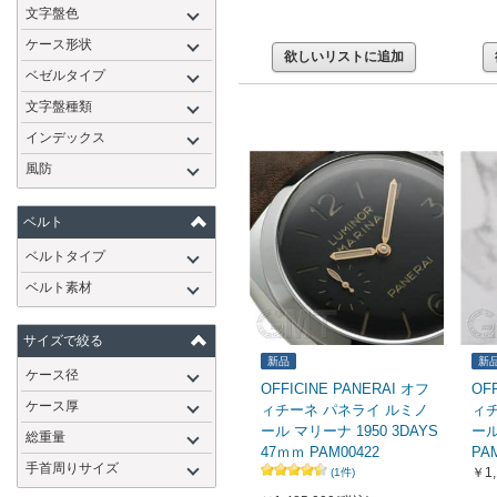
文字盤色
ケース形状
欲しいリストに追加
ベゼルタイプ
文字盤種類
インデックス
風防
ベルト
ベルトタイプ
ベルト素材
サイズで絞る
新品
新
ケース径
OFFICINE PANERAI オフ
OF
ケース厚
ィチーネ パネライ ルミノ
ィ
ール マリーナ 1950 3DAYS
ール
総重量
47ｍｍ PAM00422
PA
手首周りサイズ
￥1,
(1件)