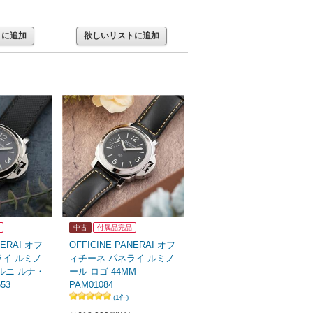
トに追加
欲しいリストに追加
中古
付属品完品
NERAI オフ
OFFICINE PANERAI オフ
ライ ルミノ
ィチーネ パネライ ルミノ
ルニ ルナ・
ール ロゴ 44MM
53
PAM01084
(1件)