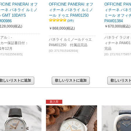
FICINE PANERAI オフ
OFFICINE PANERAI オフ
OFFICINE PA
チーネ パネライ ルミノ
ィチーネ パネライ ルミノ
ィチーネ パネ
 GMT 10DAYS
ール ドゥエ PAM01250
ミール オフィ
M00986
PAM01384
(3件)
128,000
(税込)
￥670,000
(税込)
￥868,000
(税込)
アル：-
パネライ ラジオ
パネライ ルミノールドゥエ
ーカー保証書日付：
ィチーネ PAM01
PAM01250 付属品完品
21年12月
完品
[ID: 2717015162934]
 3717022556305]
[ID: 271701775957
欲しいリストに追加
欲しいリストに追加
欲しいリス
新入荷