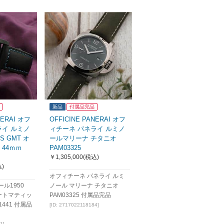
新品
付属品完品
NERAI オフ
OFFICINE PANERAI オフ
ライ ルミノ
ィチーネ パネライ ルミノ
YS GMT オ
ールマリーナ チタニオ
44ｍｍ
PAM03325
￥1,305,000
(税込)
)
オフィチーネ パネライ ルミ
ル1950
ノール マリーナ チタニオ
 オートマティッ
PAM03325 付属品完品
1441 付属品
[ID: 2717022118184]
1]