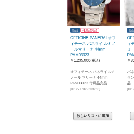
新品
付属品完品
新
OFFICINE PANERAI オフ
OF
ィチーネ パネライ ルミノ
ィ
ールマリーナ 44mm
ミ
PAM03323
PA
￥1,235,000
(税込)
￥81
オフィチーネ パネライ ルミ
パネ
ノール マリーナ 44mm
ラン
PAM03323 付属品完品
品
[ID: 2717022509258]
[ID:
欲しいリストに追加