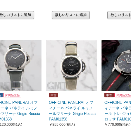
欲しいリストに追加
欲しいリストに追加
欲しいリス
品
付属品完品
中古
中古
付属品完品
FICINE PANERAI オフ
OFFICINE PANERAI オフ
OFFICINE PA
チーネ パネライ ルミノ
ィチーネ パネライ ルミノ
ィチーネ パネ
マリーナ Grigio Roccia
ールマリーナ Grigio Roccia
ール トレ ジョ
M01358
PAM01358
ロッサ PAM016
120,000
(税込)
￥855,000
(税込)
￥770,000
(税込)