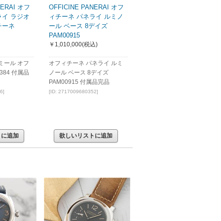
NERAI オフ
OFFICINE PANERAI オフ
ライ ラジオ
ィチーネ パネライ ルミノ
チーネ
ール ベース 8デイズ
PAM00915
￥1,010,000
(税込)
ミール オフ
オフィチーネ パネライ ルミ
384 付属品
ノール ベース 8デイズ
PAM00915 付属品完品
6]
[ID: 2717009680352]
トに追加
欲しいリストに追加