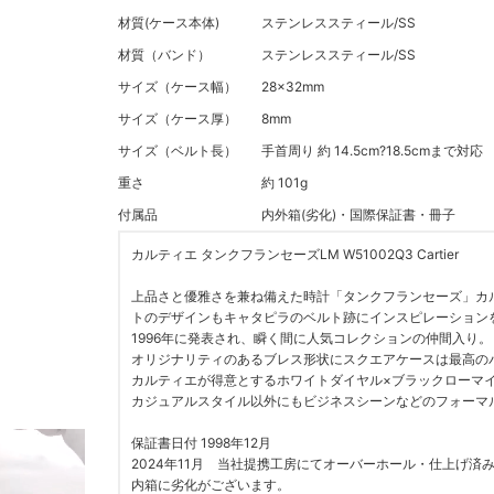
材質(ケース本体)
ステンレススティール/SS
材質（バンド）
ステンレススティール/SS
サイズ（ケース幅）
28x32mm
サイズ（ケース厚）
8mm
サイズ（ベルト長）
手首周り 約 14.5cm?18.5cmま
重さ
約 101g
付属品
内外箱(劣化)・国際保証書・冊子
カルティエ タンクフランセーズLM W51002Q3 Cartier
上品さと優雅さを兼ね備えた時計「タンクフランセーズ」カ
トのデザインもキャタピラのベルト跡にインスピレーション
1996年に発表され、瞬く間に人気コレクションの仲間入り。
オリジナリティのあるブレス形状にスクエアケースは最高の
カルティエが得意とするホワイトダイヤル×ブラックローマ
カジュアルスタイル以外にもビジネスシーンなどのフォーマ
保証書日付 1998年12月
2024年11月 当社提携工房にてオーバーホール・仕上げ済
内箱に劣化がございます。