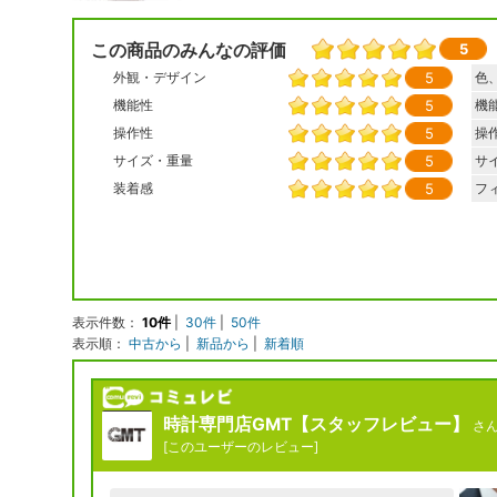
この商品のみんなの評価
5
5
外観・デザイン
色
5
機能性
機
5
操作性
操
5
サイズ・重量
サ
5
装着感
フ
表示件数：
10件
|
30件
|
50件
表示順：
中古から
|
新品から
|
新着順
時計専門店GMT【スタッフレビュー】
さ
[
このユーザーのレビュー
]