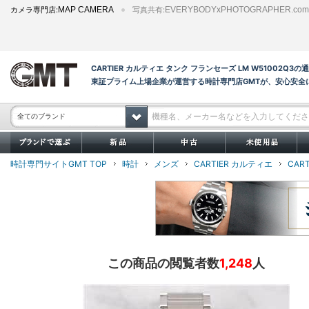
カメラ専門店:
MAP CAMERA
写真共有:
EVERYBODYxPHOTOGRAPHER.com
CARTIER カルティエ タンク フランセーズ LM W51002Q
東証プライム上場企業が運営する時計専門店GMTが、安心安全
全てのブランド
時計専門サイトGMT TOP
時計
メンズ
CARTIER カルティエ
CAR
この商品の閲覧者数
1,248
人