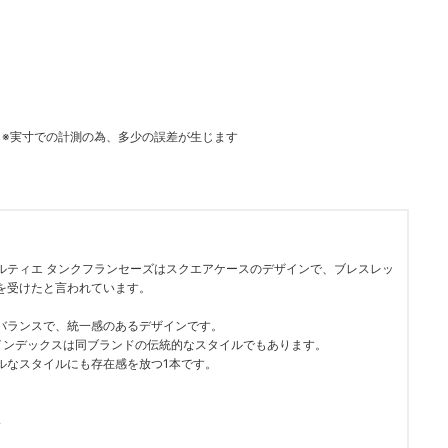
で対応 ※実寸での計測の為、多少の誤差が生じます
ルティエ タンクフランセーズはスクエアケースのデザインで、ブレスレッ
を受けたと言われています。
バランスで、統一感のあるデザインです。
インデックスは同ブランドの伝統的なスタイルでもあります。
ルなスタイルにも存在感を放つ1本です。
み