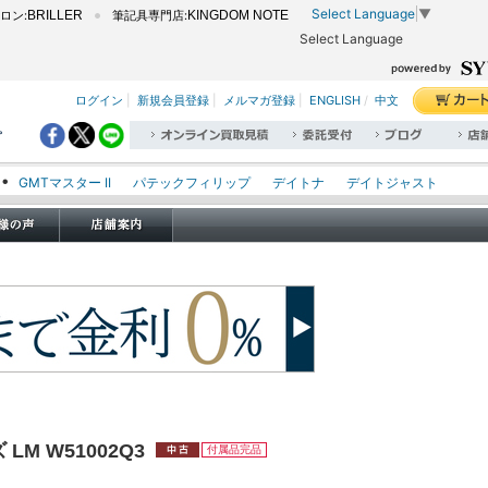
Select Language
▼
ロン:
BRILLER
筆記具専門店:
KINGDOM NOTE
Select Language
ログイン
|
新規会員登録
|
メルマガ登録
|
ENGLISH
/
中文
。
GMTマスター II
パテックフィリップ
デイトナ
デイトジャスト
エクスプローラー I
オイスターパーペチュアル
シードゥエラー
オメガ
ロレックス
タグホイヤー
パネライ
LM W51002Q3
付属品完品