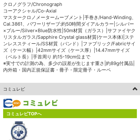
クロノグラフ/Chronograph
コーアクシャル/Co-Axial
マスタークロノメータームーブメント|手巻き/Hand-Winding、
Cal.3861、パワーリザーブ:約50時間ダイアルカラー|シルバー
×ブルー/Silver×Blue防水性|50m材質（ガラス）|サファイヤク
リスタルガラス/Sapphire Crystal glass材質(ケース本体)|ステ
ンレススティール/SS材質（バンド）|ファブリック/Fabricサイ
ズ（ケース幅）|42mmサイズ（ケース厚）|14.47mmサイズ
（ベルト長）|手首周り 約15-19cm位まで
※実寸での計測の為、多少の誤差が生じます重さ|約89g付属品|
内外箱・国内正規保証書・冊子・限定冊子・ルーペ
コミュレビ
コミュレビTOPへ