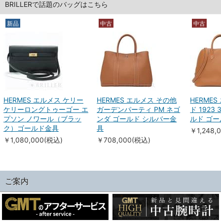
BRILLERで話題のバッグはこちら
新品
中古
中古
HERMES エルメス ケリー
HERMES エルメス その他
HERME
ケリーロングトゥーゴー エ
ガーデンパーティ PM ネゴ
ド 1923
プソン ノワール（ブラッ
ンダ ゴールド シルバー金
ルド ゴ
ク）ゴールド金具
具
￥1,248,
￥1,080,000(税込)
￥708,000(税込)
ご案内