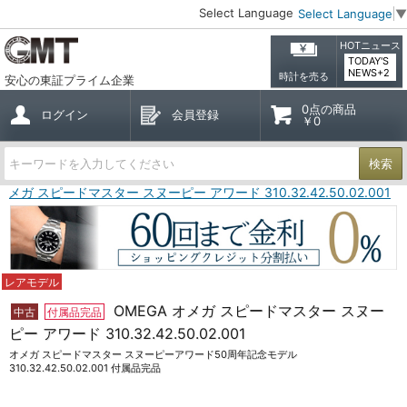
Select Language
Select Language
▼
HOTニュース
TODAY'S
NEWS+2
時計を売る
安心の東証プライム企業
0点の商品
ログイン
会員登録
￥0
検索
 オメガ スピードマスター スヌーピー アワード 310.32.42.50.02.001
レアモデル
OMEGA オメガ スピードマスター スヌー
中古
付属品完品
ピー アワード 310.32.42.50.02.001
オメガ スピードマスター スヌーピーアワード50周年記念モデル
310.32.42.50.02.001 付属品完品