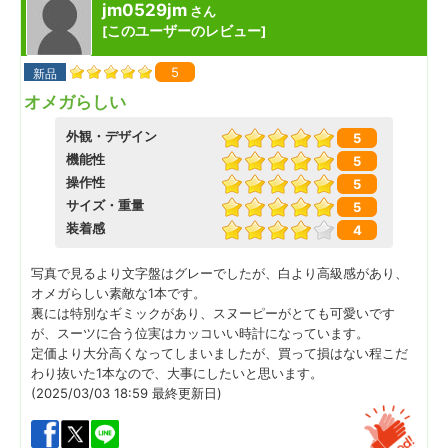
jm0529jm
さん
このユーザーのレビュー
[
]
5
新品
オメガらしい
外観・デザイン
5
機能性
5
操作性
5
サイズ・重量
5
装着感
4
写真で見るより文字盤はグレーでしたが、白より高級感があり、
オメガらしい素敵な1本です。
裏には特別なギミックがあり、スヌーピーがとても可愛いです
が、スーツに合う位実はカッコいい時計になっています。
定価より大分高くなってしまいましたが、買って損はない程こだ
わり抜いた1本なので、大事にしたいと思います。
(2025/03/03 18:59 最終更新日)