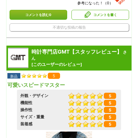
参考になった！（
0
）
コメントを読む0
コメントを書く
不適切な投稿の報告
時計専門店GMT【スタッフレビュー】
さ
ん
このユーザーのレビュー
[
]
5
新品
可愛いスピードマスター
外観・デザイン
5
機能性
5
操作性
5
サイズ・重量
5
装着感
5