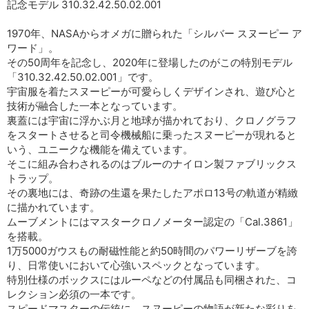
記念モデル 310.32.42.50.02.001
1970年、NASAからオメガに贈られた「シルバー スヌーピー ア
ワード」。
その50周年を記念し、2020年に登場したのがこの特別モデル
「310.32.42.50.02.001」です。
宇宙服を着たスヌーピーが可愛らしくデザインされ、遊び心と
技術が融合した一本となっています。
裏蓋には宇宙に浮かぶ月と地球が描かれており、クロノグラフ
をスタートさせると司令機械船に乗ったスヌーピーが現れると
いう、ユニークな機能を備えています。
そこに組み合わされるのはブルーのナイロン製ファブリックス
トラップ。
その裏地には、奇跡の生還を果たしたアポロ13号の軌道が精緻
に描かれています。
ムーブメントにはマスタークロノメーター認定の「Cal.3861」
を搭載。
1万5000ガウスもの耐磁性能と約50時間のパワーリザーブを誇
り、日常使いにおいて心強いスペックとなっています。
特別仕様のボックスにはルーペなどの付属品も同梱された、コ
レクション必須の一本です。
スピードマスターの伝統に、スヌーピーの物語が新たな彩りを