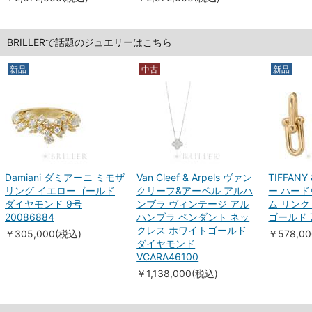
BRILLERで話題のジュエリーはこちら
新品
中古
新品
Damiani ダミアーニ ミモザ
Van Cleef & Arpels ヴァン
TIFFAN
リング イエローゴールド
クリーフ&アーペル アルハ
ー ハード
ダイヤモンド 9号
ンブラ ヴィンテージ アル
ム リンク
20086884
ハンブラ ペンダント ネッ
ゴールド 7
クレス ホワイトゴールド
￥305,000(税込)
￥578,0
ダイヤモンド
VCARA46100
￥1,138,000(税込)