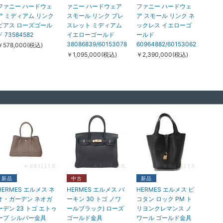
ファニー ハードウェ
ァニー ハードウェア
ファニー ハードウェ
ア ミディアム リンク
スモール リンク ブレ
ア スモール リンク ネ
ピアス ローズゴール
スレット ミディアム
ックレス イエローゴ
ド 73584582
イエローゴールド
ールド
38086839/60153078
60964882/60153062
￥578,000(税込)
￥1,095,000(税込)
￥2,390,000(税込)
中古
中古
中古
CARTIER カルティエ
Van Cleef & Arpels ヴ
Van Cleef & Arpels ヴ
サントス ドゥ カルテ
ァン クリーフ&アーペ
ァン クリーフ&アーペ
新品
中古
新品
ィエ ブレスレット チ
ル アルハンブラ ヴィ
ル ソクラテス ソクラ
HERMES エルメス ネ
HERMES エルメス バ
HERMES エルメス ピ
ェーン スモール モデ
ンテージ アルハンブ
テス ペンダント ネッ
オ・ガーデン ネオガ
ーキン 30 トゴ ノワ
コタン ロック PM ト
ル イエローゴールド
ラ ブレスレット 5モ
クレス 3フラワー ホ
ーデン 23 トゴ エトゥ
ールブラック) ローズ
リヨンクレマンス ノ
B6090300
チーフ マラカイト イ
ワイトゴールド ダイ
ープ シルバー金具
ゴールド金具
ワール ゴールド金具
エローゴールド
ヤモンド
￥558,000(税込)