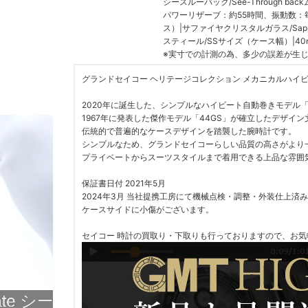
シースルーバック/See-Through backム
パワーリザーブ：約55時間、振動数：毎時3
ス）|サファイヤクリスタルガラス/Sapph
スティール/SSサイズ（ケース幅）|40
※実寸での計測の為、多少の誤差が生じま
グランドセイコー ヘリテージコレクション メカニカルハイビート3
2020年に誕生した、シンプルなハイビート自動巻きモデル「S
1967年に発表した傑作モデル「44GS」が確立したデザイ
伝統的で普遍的なケースデザインを踏襲した腕時計です。
シンプルなため、グランドセイコーらしい品質の高さがより
プライベートからスーツスタイルまで着用できる上品な雰囲
保証書日付 2021年5月
2024年3月 当社提携工房にて機械点検・調整・外装仕上済み
ケースサイドに小傷がございます。
セイコー 時計の買取り・下取りも行っておりますので、お