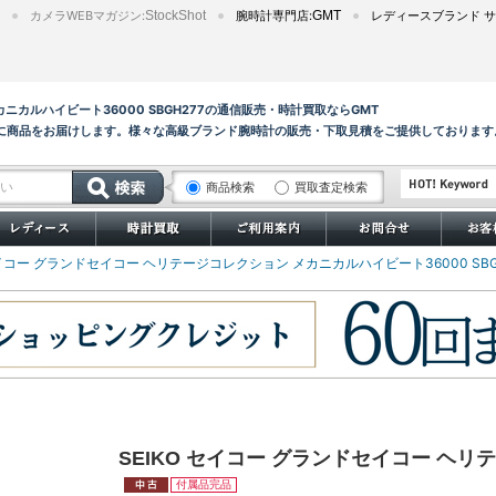
カメラWEBマガジン:
StockShot
腕時計専門店:
GMT
レディースブランド サ
カニカルハイビート36000 SBGH277の通信販売・時計買取ならGMT
に商品をお届けします。様々な高級ブランド腕時計の販売・下取見積をご提供しております
商品検索
買取査定検索
サブマリーナー
セイコー グランドセイコー ヘリテージコレクション メカニカルハイビート36000 SBG
SEIKO セイコー グランドセイコー ヘリテ
付属品完品