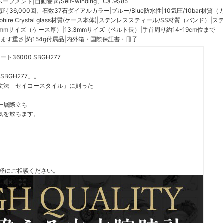
ーブメント|自動巻き/Self-winding、Cal.9S85
6,000回、石数37石ダイアルカラー|ブルー/Blue防水性|10気圧/10bar材質（
ire Crystal glass材質(ケース本体)|ステンレススティール/SS材質（バンド）|
mmサイズ（ケース厚）|13.3mmサイズ（ベルト長）|手首周り約14-19cm位まで
す重さ|約154g付属品|内外箱・国際保証書・冊子
6000 SBGH277
BGH277」。
ン文法「セイコースタイル」に則った
一層際立ち
気を放ちます。
気軽にご相談ください。