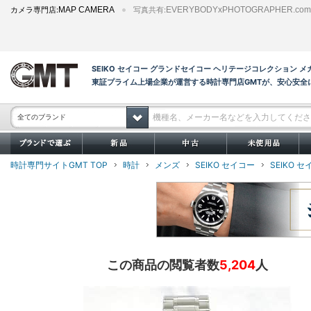
カメラ専門店:
MAP CAMERA
写真共有:
EVERYBODYxPHOTOGRAPHER.com
SEIKO セイコー グランドセイコー ヘリテージコレクション メ
東証プライム上場企業が運営する時計専門店GMTが、安心安全
全てのブランド
時計専門サイトGMT TOP
時計
メンズ
SEIKO セイコー
SEIKO 
この商品の閲覧者数
5,204
人