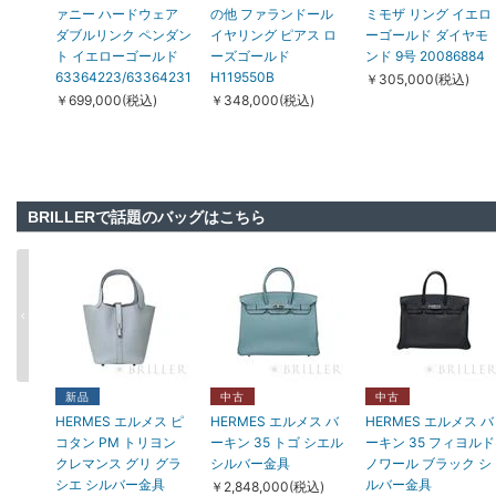
ァニー ハードウェア
の他 ファランドール
ミモザ リング イエロ
ダブルリンク ペンダン
イヤリング ピアス ロ
ーゴールド ダイヤモ
ト イエローゴールド
ーズゴールド
ンド 9号 20086884
63364223/63364231
H119550B
￥305,000(税込)
￥699,000(税込)
￥348,000(税込)
BRILLERで話題のバッグはこちら
新品
新品
新品
TIFFANY & Co. ティ
TIFFANY & Co. ティフ
TIFFANY & Co. ティ
ファニー ハードウェ
ァニー その他 ハード
ファニー ハードウェ
新品
中古
中古
ア ラージ リンク ピア
ウェア スモール リン
ア マイクロリンク ネ
HERMES エルメス ピ
HERMES エルメス バ
HERMES エルメス バ
ス イエローゴールド
クブレスレット ロー
ックレス イエローゴ
コタン PM トリヨン
ーキン 35 トゴ シエル
ーキン 35 フィヨルド
68533643
ズゴールド ミディア
ールド 73584493
クレマンス グリ グラ
シルバー金具
ノワール ブラック シ
ム
￥825,000(税込)
￥1,588,000(税込)
シエ シルバー金具
ルバー金具
￥2,848,000(税込)
38086847/60153082