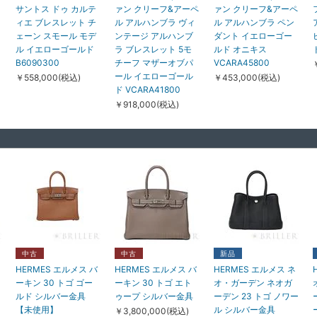
サントス ドゥ カルテ
ァン クリーフ&アーペ
ァン クリーフ&アーペ
ィエ ブレスレット チ
ル アルハンブラ ヴィ
ル アルハンブラ ペン
ェーン スモール モデ
ンテージ アルハンブ
ダント イエローゴー
ル イエローゴールド
ラ ブレスレット 5モ
ルド オニキス
B6090300
チーフ マザーオブパ
VCARA45800
ール イエローゴール
￥558,000(税込)
￥453,000(税込)
ド VCARA41800
￥918,000(税込)
中古
中古
中古
HERMES エルメス そ
BOUCHERON ブシ
BOUCHERON ブシ
の他 エシャペ リング
ュロン セルパンボエ
ュロン キャトル ラデ
中古
中古
新品
PM ダイヤモンド ピ
ム スタッズ ピアス ス
ィアント シングル ク
HERMES エルメス バ
HERMES エルメス バ
HERMES エルメス ネ
ンクゴールド 12号
モール ターコイズ イ
リップ ピアス ホワイ
ーキン 30 トゴ ゴー
ーキン 30 トゴ エト
オ・ガーデン ネオガ
H219691B 00046
エローゴールド
トゴールド ダイヤモ
ルド シルバー金具
ゥープ シルバー金具
ーデン 23 トゴ ノワー
JC001330
ンド JCO01375
￥318,000(税込)
【未使用】
ル シルバー金具
￥3,800,000(税込)
￥558,000(税込)
￥325,000(税込)