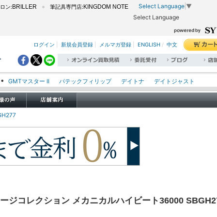
Select Language
▼
ロン:
BRILLER
筆記具専門店:
KINGDOM NOTE
Select Language
ログイン
|
新規会員登録
|
メルマガ登録
|
ENGLISH
/
中文
。
GMTマスター II
パテックフィリップ
デイトナ
デイトジャスト
エクスプローラー I
オイスターパーペチュアル
シードゥエラー
オメガ
ロレックス
タグホイヤー
パネライ
H277
ージコレクション メカニカルハイビート36000 SBGH2