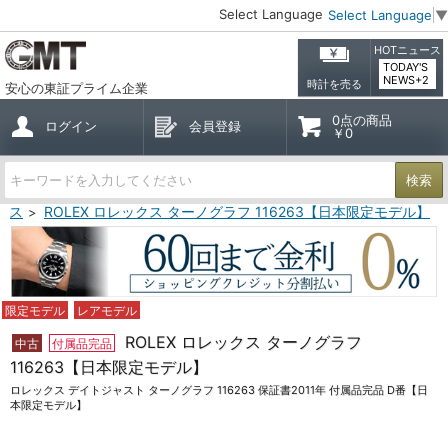
Select Language
Select Language
▼
HOTニュース
TODAY'S
NEWS+2
時計を売る
安心の東証プライム企業
0点の商品
ログイン
会員登録
￥0
検索
ックス
ROLEX ロレックス ターノグラフ 116263【日本限定モデル】
限定モデル
レアモデル
ROLEX ロレックス ターノグラフ
中古
付属品完品
116263【日本限定モデル】
ロレックス デイトジャスト ターノグラフ 116263 保証書2011年 付属品完品 D番【日
本限定モデル】