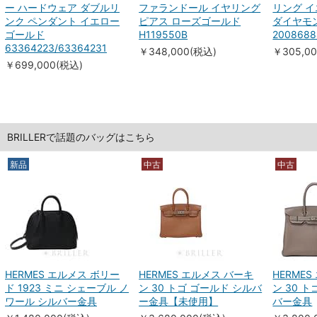
ー ハードウェア ダブルリ
ファランドール イヤリング
リング 
ンク ペンダント イエロー
ピアス ローズゴールド
ダイヤモン
ゴールド
H119550B
2008688
63364223/63364231
￥348,000(税込)
￥305,0
￥699,000(税込)
BRILLERで話題のバッグはこちら
新品
中古
中古
HERMES エルメス ボリー
HERMES エルメス バーキ
HERME
ド 1923 ミニ シェーブル ノ
ン 30 トゴ ゴールド シルバ
ン 30 
ワール シルバー金具
ー金具【未使用】
バー金具