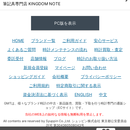
筆記具専門店 KINGDOM NOTE
PC版を表示
HOME
ブランド一覧
ご利用ガイド
安心サービス
よくあるご質問
時計メンテナンスの流れ
時計買取・査定
委託受付
店舗情報
ブログ
時計のお取り扱い方法
新規会員登録
マイページ
お問い合わせ
ショッピングガイド
会社概要
プライバシーポリシー
ご利用規約
特定商取引に関する表示
資金決済法に基づく表示
ENGLISH
中文
GMTは、様々なブランド時計の中古・新品販売、買取・下取を行う時計専門の通販シ
ョップ（ECサイト）です。
当社のWEB上の如何なる情報も無断転用を禁止します。
All contents are reserved by Syuppin Co.,Ltd. シュッピン株式会社 東京都公安委員会
許可 第304360508043号