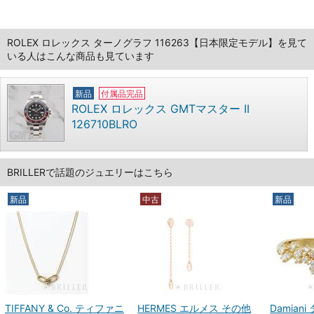
ROLEX ロレックス ターノグラフ 116263【日本限定モデル】を見て
いる人はこんな商品も見ています
新品
付属品完品
ROLEX ロレックス GMTマスター II
126710BLRO
BRILLERで話題のジュエリーはこちら
新品
中古
新品
TIFFANY & Co. ティファニ
HERMES エルメス その他
Damian