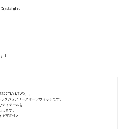
stal glass
じます
7TI/Y1/TW0」。
るラグジュアリースポーツウォッチです。
なディテールを
出します。
きる実用性と
す。