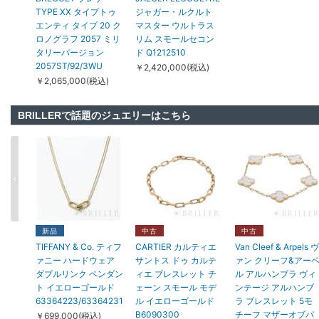
TYPE XX タイプトゥ
ジャガー・ルクルト
エンティ タイプ 20 ク
マスター ウルトラス
ロノグラフ 2057 ミリ
リム スモールセコン
タリーバージョン
ド Q1212510
2057ST/92/3WU
￥2,420,000(税込)
￥2,065,000(税込)
BRILLERで話題のジュエリーはこちら
新品
中古
中古
TIFFANY & Co. ティフ
CARTIER カルティエ
Van Cleef & Arpels ヴ
ァニー ハードウェア
サントス ドゥ カルテ
ァン クリーフ&アー
ダブルリンク ペンダン
ィエ ブレスレット チ
ル アルハンブラ ヴィ
ト イエローゴールド
ェーン スモール モデ
ンテージ アルハンブ
63364223/63364231
ル イエローゴールド
ラ ブレスレット 5モ
B6090300
チーフ マザーオブパ
￥699,000(税込)