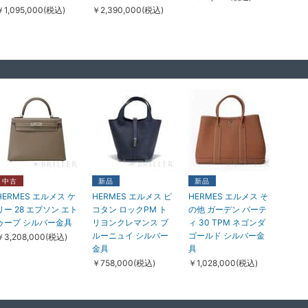
￥1,095,000(税込)
￥2,390,000(税込)
中古
中古
新品
an Cleef & Arpels ヴ
Van Cleef & Arpels ヴ
Damiani ダミアーニ
ァン クリーフ&アーペ
ァン クリーフ&アーペ
ベルエポック ネック
中古
新品
新品
ル アルハンブラ ヴィ
ル ソクラテス ソクラ
レス イエローゴール
HERMES エルメス ケ
HERMES エルメス ピ
HERMES エルメス そ
ンテージ アルハンブ
テス ペンダント ネッ
ド ダイヤモンド
リー 28 エプソン エト
コタン ロックPM ト
の他 ガーデン パーテ
ラ ブレスレット 5モ
クレス 3フラワー ホ
14×21mm 20083571
ゥープ シルバー金具
リヨンクレマンス ブ
ィ 30 TPM ネゴンダ
チーフ マラカイト イ
ワイトゴールド ダイ
￥448,000(税込)
ルーニュイ シルバー
ゴールド シルバー金
￥3,208,000(税込)
エローゴールド
ヤモンド
金具
具
VCARL80900
VCARB14900
￥758,000(税込)
￥1,028,000(税込)
￥875,000(税込)
￥1,498,000(税込)