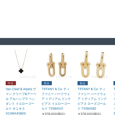
中古
新品
新品
Van Cleef & Arpels ヴ
TIFFANY & Co. ティ
TIFFANY & Co. ティ
ペ
ァン クリーフ&アーペ
ファニー ハードウェ
ファニー ハードウェ
ル アルハンブラ ペン
ア ミディアム リンク
ア ミディアム リンク
ダント イエローゴー
ピアス イエローゴー
ピアス ローズゴール
ルド オニキス
ルド 73584531
ド 73584582
VCARA45800
￥578,000(税込)
￥578,000(税込)