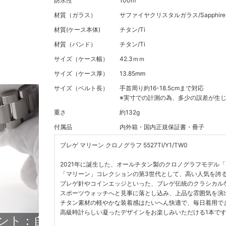
防水性
100m
材質（ガラス）
サファイヤクリスタルガラス/Sapphire Cry
材質(ケース本体)
チタン/Ti
材質（バンド）
チタン/Ti
サイズ（ケース幅）
42.3ｍｍ
サイズ（ケース厚）
13.85mm
サイズ（ベルト長）
手首周り約16-18.5cmまで対応
※実寸での計測の為、多少の誤差が生
重さ
約132g
付属品
内外箱・国内正規保証書・冊子
ブレゲ マリーン クロノグラフ 5527TI/Y1/TW0
2021年に誕生した、オールチタン製のクロノグラフモデル「552
「マリーン」コレクションの第3世代として、高い人気を誇
ブレゲ針やコインエッジといった、ブレゲ伝統のクラシカル
スポーツウォッチへと見事に落とし込み、上品な雰囲気を演
チタン素材の軽やかな装着感はたいへん快適で、毎日着用で
高級時計らしい凝ったデザインをお楽しみいただける1本で