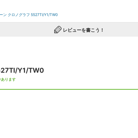
ーン クロノグラフ 5527TI/Y1/TW0
レビューを書こう！
TI/Y1/TW0
件あります