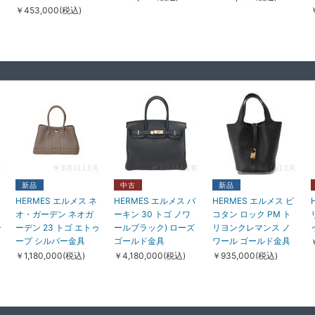
￥453,000(税込)
中古
中古
中古
BOUCHERON ブシ
BOUCHERON ブシ
CARTIER カルティエ
V
ュロン セルパンボエ
ュロン キャトル ラデ
サントス ドゥ カルテ
新品
中古
新品
ム スタッズ ピアス ス
ィアント シングル ク
ィエ ブレスレット チ
HERMES エルメス ネ
HERMES エルメス バ
HERMES エルメス ピ
モール ターコイズ イ
リップ ピアス ホワイ
ェーン スモール モデ
オ・ガーデン ネオガ
ーキン 30 トゴ ノワ
コタン ロック PM ト
エローゴールド
トゴールド ダイヤモ
ル イエローゴールド
ー
ーデン 23 トゴ エトゥ
ールブラック) ローズ
リヨンクレマンス ノ
JC001330
ンド JCO01375
B6090300
ープ シルバー金具
ゴールド金具
ワール ゴールド金具
￥558,000(税込)
￥325,000(税込)
￥558,000(税込)
￥1,180,000(税込)
￥4,180,000(税込)
￥935,000(税込)