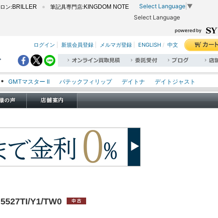
Select Language
▼
ロン:
BRILLER
筆記具専門店:
KINGDOM NOTE
Select Language
ログイン
|
新規会員登録
|
メルマガ登録
|
ENGLISH
/
中文
。
GMTマスター II
パテックフィリップ
デイトナ
デイトジャスト
エクスプローラー I
オイスターパーペチュアル
シードゥエラー
オメガ
ロレックス
タグホイヤー
パネライ
27TI/Y1/TW0