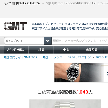
カメラ専門店:
MAP CAMERA
写真共有:
EVERYBODYxPHOTOGRAPHER.com
BREGUET ブレゲ マリーン クロノグラフ 5527TI/Y1/TW
東証プライム上場企業が運営する時計専門店GMTが、安心安全
全てのブランド
時計専門サイトGMT TOP
時計
メンズ
BREGUET ブレゲ
BREGU
この商品の閲覧者数
1,043
人