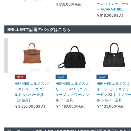
ール イエローゴール
￥558,000(税込)
ド VCARA41800
￥918,000(税込)
BRILLERで話題のバッグはこちら
新品
新品
中古
TIFFANY & Co. ティフ
TIFFANY & Co. ティ
HERMES エルメス そ
ァニー その他 ハード
ファニー ハードウェ
の他 エシャペ リング
中古
新品
新品
ウェア スモール リン
ア マイクロリンク ネ
PM ダイヤモンド ピ
HERMES エルメス バ
HERMES エルメス ボ
HERMES エルメス ネ
クブレスレット ロー
ックレス イエローゴ
ンクゴールド 12号
ーキン 30 トゴ ゴー
リード 1923 ミニ シ
オ・ガーデン ネオガ
ズゴールド ミディア
ールド 73584493
H219691B 00046
ルド シルバー金具
ェーブル ノワール シ
ーデン 23 トゴ ノワ
ム
￥1,588,000(税込)
￥318,000(税込)
【未使用】
ルバー金具
ル シルバー金具
38086847/60153082
￥3,680,000(税込)
￥1,480,000(税込)
￥1,135,000(税込)
￥1,092,000(税込)