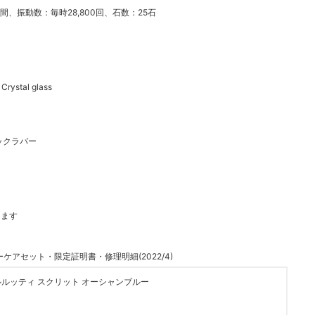
2時間、振動数：毎時28,800回、石数：25石
stal glass
ラックラバー
じます
アセット・限定証明書・修理明細(2022/4)
6 ベルルッティ スクリット オーシャンブルー