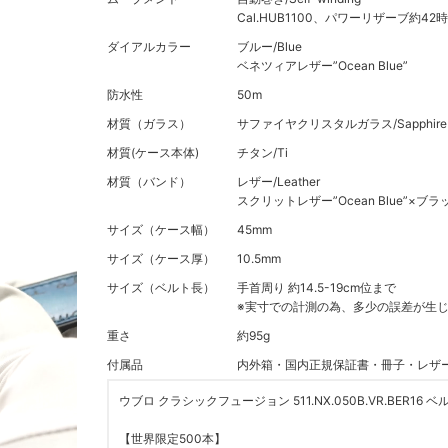
Cal.HUB1100、パワーリザーブ約4
ダイアルカラー
ブルー/Blue
ベネツィアレザー”Ocean Blue”
防水性
50m
材質（ガラス）
サファイヤクリスタルガラス/Sapphire Cry
材質(ケース本体)
チタン/Ti
材質（バンド）
レザー/Leather
スクリットレザー”Ocean Blue”×ブ
サイズ（ケース幅）
45mm
サイズ（ケース厚）
10.5mm
サイズ（ベルト長）
手首周り 約14.5-19cm位まで
※実寸での計測の為、多少の誤差が生
重さ
約95g
付属品
内外箱・国内正規保証書・冊子・レザーケ
ウブロ クラシックフュージョン 511.NX.050B.VR.BER1
【世界限定500本】