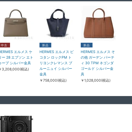
中古
中古
新品
an Cleef & Arpels ヴ
Van Cleef & Arpels ヴ
Damiani ダミアーニ
ァン クリーフ&アーペ
ァン クリーフ&アーペ
ベルエポック ネック
中古
新品
新品
ル アルハンブラ ヴィ
ル ソクラテス ソクラ
レス イエローゴール
HERMES エルメス ケ
HERMES エルメス ピ
HERMES エルメス そ
ンテージ アルハンブ
テス ペンダント ネッ
ド ダイヤモンド
リー 28 エプソン エト
コタン ロックPM ト
の他 ガーデン パーテ
ラ ブレスレット 5モ
クレス 3フラワー ホ
14×21mm 20083571
ゥープ シルバー金具
リヨンクレマンス ブ
ィ 30 TPM ネゴンダ
チーフ マラカイト イ
ワイトゴールド ダイ
￥448,000(税込)
ルーニュイ シルバー
ゴールド シルバー金
￥3,208,000(税込)
エローゴールド
ヤモンド
金具
具
VCARL80900
VCARB14900
￥758,000(税込)
￥1,028,000(税込)
￥875,000(税込)
￥1,498,000(税込)