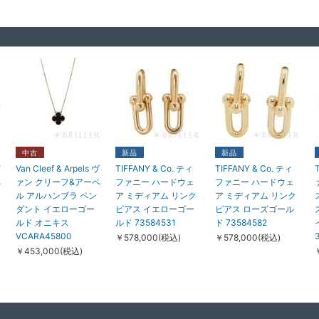
中古
新品
新品
Van Cleef & Arpels ヴ
TIFFANY & Co. ティ
TIFFANY & Co. ティ
ペ
ァン クリーフ&アーペ
ファニー ハードウェ
ファニー ハードウェ
ル アルハンブラ ペン
ア ミディアム リンク
ア ミディアム リンク
ダント イエローゴー
ピアス イエローゴー
ピアス ローズゴール
ルド オニキス
ルド 73584531
ド 73584582
VCARA45800
￥578,000(税込)
￥578,000(税込)
￥453,000(税込)