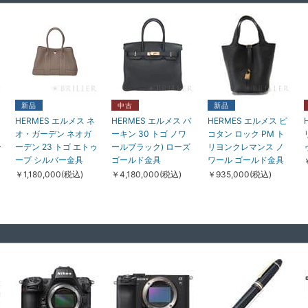
中古
中古
中古
BOUCHERON ブシ
BOUCHERON ブシ
CARTIER カルティエ
V
ュロン セルパンボエ
ュロン キャトル ラデ
サントス ドゥ カルテ
新品
中古
新品
ム スタッズ ピアス ス
ィアント シングル ク
ィエ ブレスレット チ
HERMES エルメス ネ
HERMES エルメス バ
HERMES エルメス ピ
モール ターコイズ イ
リップ ピアス ホワイ
ェーン スモール モデ
オ・ガーデン ネオガ
ーキン 30 トゴ ノワ
コタン ロック PM ト
エローゴールド
トゴールド ダイヤモ
ル イエローゴールド
ー
ーデン 23 トゴ エトゥ
ールブラック) ローズ
リヨンクレマンス ノ
JC001330
ンド JCO01375
B6090300
ープ シルバー金具
ゴールド金具
ワール ゴールド金具
￥558,000(税込)
￥325,000(税込)
￥558,000(税込)
￥1,180,000(税込)
￥4,180,000(税込)
￥935,000(税込)
ら