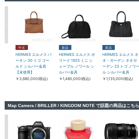
新品
新品
中古
TIFFANY & Co. ティフ
TIFFANY & Co. ティ
HERMES エルメス そ
ァニー その他 ハード
ファニー ハードウェ
の他 エシャペ リング
中古
新品
新品
ウェア スモール リン
ア マイクロリンク ネ
PM ダイヤモンド ピ
HERMES エルメス バ
HERMES エルメス ボ
HERMES エルメス ネ
クブレスレット ロー
ックレス イエローゴ
ンクゴールド 12号
ーキン 30 トゴ ゴー
リード 1923 ミニ シ
オ・ガーデン ネオガ
ズゴールド ミディア
ールド 73584493
H219691B 00046
ルド シルバー金具
ェーブル ノワール シ
ーデン 23 トゴ ノワ
ム
￥1,588,000(税込)
￥318,000(税込)
【未使用】
ルバー金具
ル シルバー金具
38086847/60153082
￥3,680,000(税込)
￥1,480,000(税込)
￥1,135,000(税込)
￥1,092,000(税込)
Map Camera / BRILLER / KINGDOM NOTE で話題の商品はこち
中古
中古