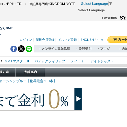
Select Language
▼
ロン:
BRILLER
筆記具専門店:
KINGDOM NOTE
Select Language
取ならGMT
。
ログイン
|
新規会員登録
|
メルマガ登録
|
ENGLISH
/
中文
GMTマスター II
パテックフィリップ
デイトナ
デイトジャスト
エクスプローラー I
オイスターパーペチュアル
シードゥエラー
オメガ
ロレックス
タグホイヤー
パネライ
リット オーシャンブルー【世界限定500本】