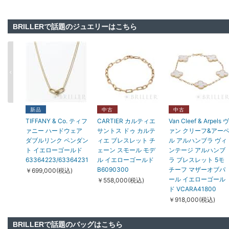
BRILLERで話題のジュエリーはこちら
新品
中古
中古
TIFFANY & Co. ティフ
CARTIER カルティエ
Van Cleef & Arpels ヴ
ァニー ハードウェア
サントス ドゥ カルテ
ァン クリーフ&アー
ダブルリンク ペンダン
ィエ ブレスレット チ
ル アルハンブラ ヴィ
ト イエローゴールド
ェーン スモール モデ
ンテージ アルハンブ
63364223/63364231
ル イエローゴールド
ラ ブレスレット 5モ
B6090300
チーフ マザーオブパ
￥699,000(税込)
ール イエローゴール
￥558,000(税込)
ド VCARA41800
￥918,000(税込)
BRILLERで話題のバッグはこちら