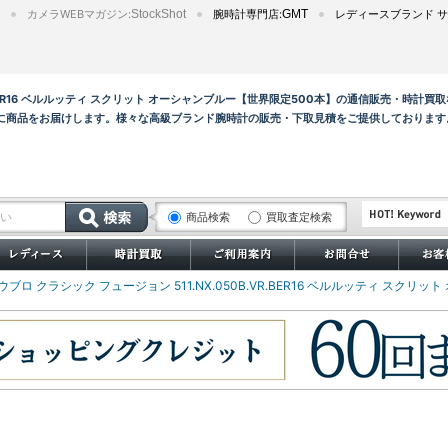
カメラWEBマガジン:
StockShot
腕時計専門店:
GMT
レディースブランド サ
.VR.BER16 ベルルッティ スクリット オーシャンブルー【世界限定500本】の通信販売・時計買
に商品をお届けします。様々な高級ブランド腕時計の販売・下取見積をご提供しております
商品検索
買取査定検索
サブマリーナー
 ウブロ クラシック フュージョン 511.NX.050B.VR.BER16 ベルルッティ スク