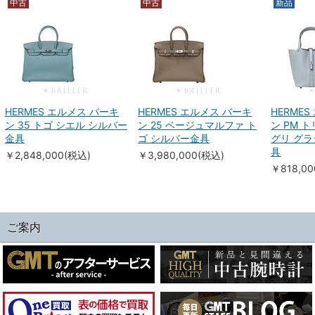
中古
中古
新品
HERMES エルメス バーキ
HERMES エルメス バーキ
HERME
ン 35 トゴ シエル シルバー
ン 25 ベージュマルファ ト
ン PM 
金具
ゴ シルバー金具
グリ グラ
具
￥2,848,000(税込)
￥3,980,000(税込)
￥818,0
ご案内