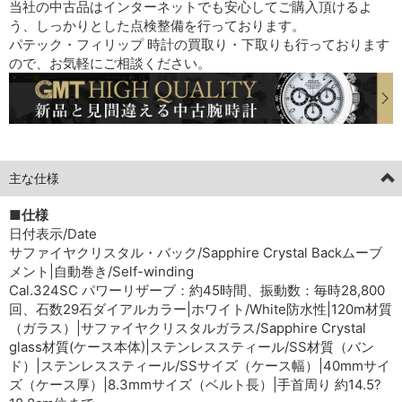
当社の中古品はインターネットでも安心してご購入頂けるよ
う、しっかりとした点検整備を行っております。
パテック・フィリップ 時計の買取り・下取りも行っております
ので、お気軽にご相談ください。
主な仕様
■仕様
日付表示/Date
サファイヤクリスタル・バック/Sapphire Crystal Backムーブ
メント|自動巻き/Self-winding
Cal.324SC パワーリザーブ：約45時間、振動数：毎時28,800
回、石数29石ダイアルカラー|ホワイト/White防水性|120m材質
（ガラス）|サファイヤクリスタルガラス/Sapphire Crystal
glass材質(ケース本体)|ステンレススティール/SS材質（バン
ド）|ステンレススティール/SSサイズ（ケース幅）|40mmサイ
ズ（ケース厚）|8.3mmサイズ（ベルト長）|手首周り 約14.5?