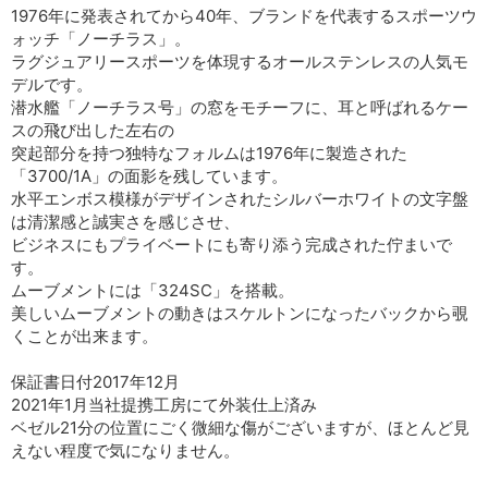
1976年に発表されてから40年、ブランドを代表するスポーツウ
ォッチ「ノーチラス」。
ラグジュアリースポーツを体現するオールステンレスの人気モ
デルです。
潜水艦「ノーチラス号」の窓をモチーフに、耳と呼ばれるケー
スの飛び出した左右の
突起部分を持つ独特なフォルムは1976年に製造された
「3700/1A」の面影を残しています。
水平エンボス模様がデザインされたシルバーホワイトの文字盤
は清潔感と誠実さを感じさせ、
ビジネスにもプライベートにも寄り添う完成された佇まいで
す。
ムーブメントには「324SC」を搭載。
美しいムーブメントの動きはスケルトンになったバックから覗
くことが出来ます。
保証書日付2017年12月
2021年1月当社提携工房にて外装仕上済み
ベゼル21分の位置にごく微細な傷がございますが、ほとんど見
えない程度で気になりません。