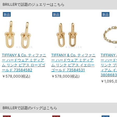
BRILLERで話題のジュエリーはこちら
新品
新品
新品
TIFFANY & Co. ティファニ
TIFFANY & Co. ティファニ
TIFFAN
ー ハードウェア ミディア
ー ハードウェア ミディア
ー ハード
ム リンク ピアス ローズゴ
ム リンク ピアス イエロー
リンク ブ
ールド 73584582
ゴールド 73584531
ィアム 
3808683
￥578,000(税込)
￥578,000(税込)
￥1,095,
BRILLERで話題のバッグはこちら