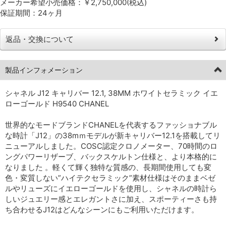
メーカー希望小売価格：￥2,750,000(税込)
保証期間：24ヶ月
返品・交換について
製品インフォメーション
シャネル J12 キャリバー 12.1, 38MM ホワイトセラミック イエ
ローゴールド H9540 CHANEL
世界的なモードブランドCHANELを代表するファッショナブル
な時計「J12」の38mｍモデルが新キャリバー12.1を搭載してリ
ニューアルしました。COSC認定クロノメーター、70時間のロ
ングパワーリザーブ、バックスケルトン仕様と、より本格的に
なりました 。軽くて輝く独特な質感の、長期間使用しても変
色・変質しない”ハイテクセラミック”素材仕様はそのままベゼ
ルやリューズにイエローゴールドを使用し、シャネルの時計ら
しいジュエリー感とエレガントさに加え、スポーティーさも持
ち合わせるJ12はどんなシーンにもご利用いただけます。