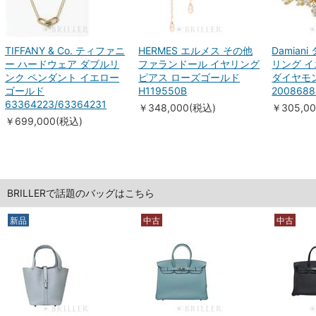
TIFFANY & Co. ティファニ
HERMES エルメス その他
Damian
ー ハードウェア ダブルリ
ファランドール イヤリング
リング 
ンク ペンダント イエロー
ピアス ローズゴールド
ダイヤモン
ゴールド
H119550B
2008688
63364223/63364231
￥348,000(税込)
￥305,0
￥699,000(税込)
BRILLERで話題のバッグはこちら
新品
中古
中古