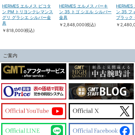
HERMES エルメス ピコタ
HERMES エルメス バーキ
HERME
ン PM トリヨンクレマンス
ン 35 トゴ シエル シルバー
ン 35 
グリ グラシエ シルバー金
金具
ブラック
具
￥2,848,000(税込)
￥2,480,
￥818,000(税込)
ご案内