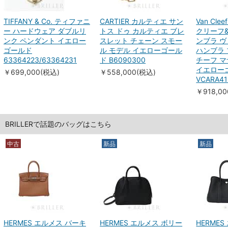
TIFFANY & Co. ティファニ
CARTIER カルティエ サン
Van Clee
ー ハードウェア ダブルリ
トス ドゥ カルティエ ブレ
クリーフ
ンク ペンダント イエロー
スレット チェーン スモー
ンブラ ヴ
ゴールド
ル モデル イエローゴール
ハンブラ 
63364223/63364231
ド B6090300
チーフ 
イエロー
￥699,000(税込)
￥558,000(税込)
VCARA41
￥918,0
BRILLERで話題のバッグはこちら
中古
新品
新品
HERMES エルメス バーキ
HERMES エルメス ボリー
HERME