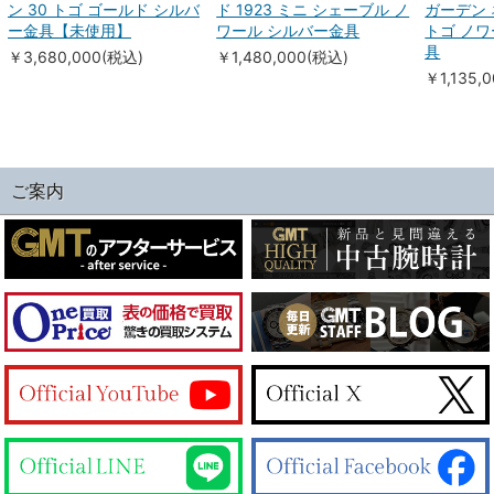
ン 30 トゴ ゴールド シルバ
ド 1923 ミニ シェーブル ノ
ガーデン 
ー金具【未使用】
ワール シルバー金具
トゴ ノワ
具
￥3,680,000(税込)
￥1,480,000(税込)
￥1,135,
ご案内