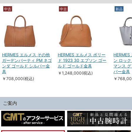
中古
中古
新品
HERMES エルメス その他
HERMES エルメス ボリー
HERME
ガーデンパーティ PM ネゴ
ド 1923 30 エプソン ゴー
ン ロック
ンダ ゴールド シルバー金
ルド ゴールド金具
マンス グ
具
バー金具
￥1,248,000(税込)
￥708,000(税込)
￥768,0
ご案内