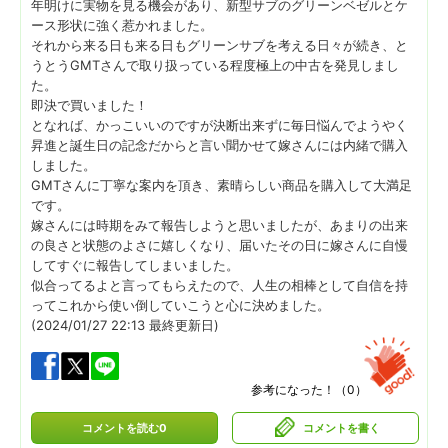
年明けに実物を見る機会があり、新型サブのグリーンベゼルとケ
ース形状に強く惹かれました。
それから来る日も来る日もグリーンサブを考える日々が続き、と
うとうGMTさんで取り扱っている程度極上の中古を発見しまし
た。
即決で買いました！
となれば、かっこいいのですが決断出来ずに毎日悩んでようやく
昇進と誕生日の記念だからと言い聞かせて嫁さんには内緒で購入
しました。
GMTさんに丁寧な案内を頂き、素晴らしい商品を購入して大満足
です。
嫁さんには時期をみて報告しようと思いましたが、あまりの出来
の良さと状態のよさに嬉しくなり、届いたその日に嫁さんに自慢
してすぐに報告してしまいました。
似合ってるよと言ってもらえたので、人生の相棒として自信を持
ってこれから使い倒していこうと心に決めました。
(2024/01/27 22:13 最終更新日)
参考になった！（
0
）
コメントを読む0
コメントを書く