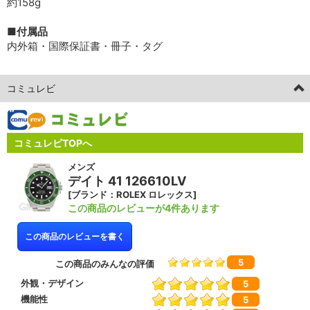
約158g
■付属品
内外箱・国際保証書・冊子・タグ
コミュレビ
コミュレビTOPへ
メンズ
デイト 41 126610LV
[ブランド：ROLEX ロレックス]
この商品のレビューが4件あります
この商品のレビューを書く
5
この商品のみんなの評価
外観・デザイン
5
機能性
5