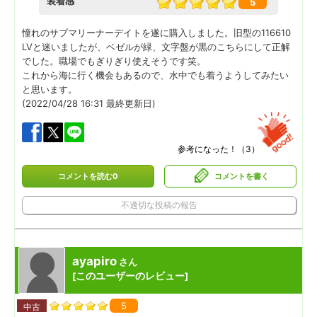
装着感
5
憧れのサブマリーナーデイトを遂に購入しました。旧型の116610
LVと迷いましたが、ベゼルが緑、文字盤が黒のこちらにして正解
でした。職場でもぎりぎり使えそうです笑。
これから海に行く機会もあるので、水中でも着うようしてみたい
と思います。
(2022/04/28 16:31 最終更新日)
参考になった！（
3
）
コメントを読む0
コメントを書く
不適切な投稿の報告
ayapiro
さん
このユーザーのレビュー
[
]
5
中古