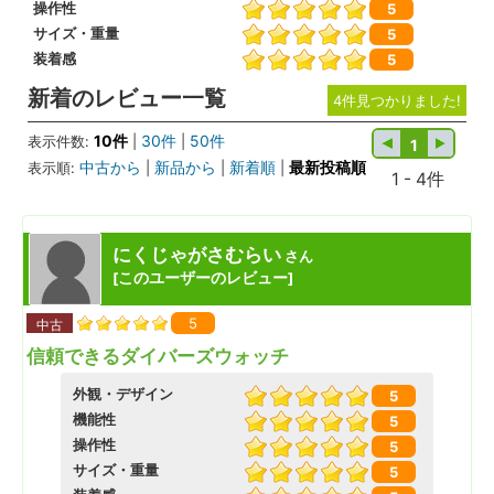
操作性
5
サイズ・重量
5
装着感
5
新着のレビュー一覧
4件見つかりました!
10件
30件
50件
表示件数:
|
|
1
中古から
新品から
新着順
最新投稿順
表示順:
|
|
|
1 - 4件
にくじゃがさむらい
さん
このユーザーのレビュー
[
]
5
中古
信頼できるダイバーズウォッチ
外観・デザイン
5
機能性
5
操作性
5
サイズ・重量
5