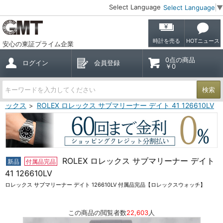
Select Language
Select Language
▼
時計を売る
HOTニュース
安心の東証プライム企業
0点の商品
ログイン
会員登録
￥0
検索
ロレックス
ROLEX ロレックス サブマリーナー デイト 41 126610LV
ROLEX ロレックス サブマリーナー デイト
新品
付属品完品
41 126610LV
ロレックス サブマリーナー デイト 126610LV 付属品完品【ロレックスウォッチ】
この商品の閲覧者数
22,603
人