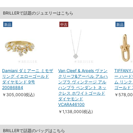
BRILLERで話題のジュエリーはこちら
新品
中古
新品
Damiani ダミアーニ ミモザ
Van Cleef & Arpels ヴァン
TIFFAN
リング イエローゴールド
クリーフ&アーペル アルハ
ー ハード
ダイヤモンド 9号
ンブラ ヴィンテージ アル
ム リンク
20086884
ハンブラ ペンダント ネッ
ゴールド 7
クレス ホワイトゴールド
￥305,000(税込)
￥578,0
ダイヤモンド
VCARA46100
￥1,138,000(税込)
BRILLERで話題のバッグはこちら