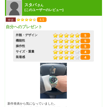
スタバ
さん
このユーザーのレビュー
[
]
4.5
中古
自分へのプレゼント
外観・デザイン
5
機能性
5
操作性
5
サイズ・重量
4
装着感
4
新作発表から気になっていました。