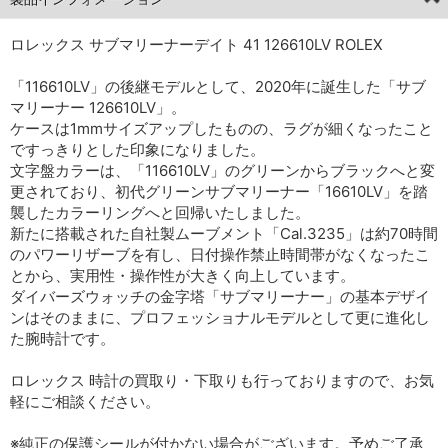
ロレックス サブマリーナーデイト 41 126610LV ROLEX
「116610LV」の後継モデルとして、2020年に誕生した「サブ
マリーナー 126610LV」。
ケースは1mmサイズアップしたものの、ラグが細くなったこと
ですっきりとした印象になりました。
文字盤カラーは、「116610LV」のグリーンからブラックへと変
更されており、初代グリーンサブマリーナー「16610LV」を踏
襲したカラーリングへと回帰いたしました。
新たに搭載された自社製ムーブメント「Cal.3235」は約70時間
のパワーリザーブを有し、日付操作禁止時間帯がなくなったこ
とから、実用性・操作性が大きく向上しています。
ダイバーズウォッチの金字塔「サブマリーナー」の基本デザイ
ンはそのままに、プロフェッショナルモデルとして更に進化し
た腕時計です。
ロレックス 時計の買取り・下取りも行っておりますので、お気
軽にご相談ください。
※純正の保護シールが付かない場合がございます。予めご了承