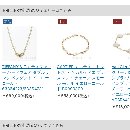
BRILLERで話題のジュエリーはこちら
新品
中古
中古
TIFFANY & Co. ティファニ
CARTIER カルティエ サン
Van Clee
ー ハードウェア ダブルリ
トス ドゥ カルティエ ブレ
クリーフ
ンク ペンダント イエロー
スレット チェーン スモー
ンブラ ヴ
ゴールド
ル モデル イエローゴール
ハンブラ 
63364223/63364231
ド B6090300
チーフ 
イエロー
￥699,000(税込)
￥558,000(税込)
VCARA41
￥918,0
BRILLERで話題のバッグはこちら