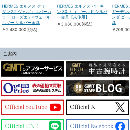
HERMES エルメス ケリー
HERMES エルメス バーキ
HERME
ダンス2 ヴェルソ エバーカ
ン 30 トゴ ゴールド シルバ
ガーデンパ
ラー ローズエテ×ヴェール
ー金具【未使用】
ンダ ゴー
ルソー シルバー金具
具
￥3,680,000(税込)
￥2,480,000(税込)
￥708,0
ご案内