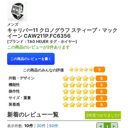
メンズ
キャリバー11 クロノグラフ スティーブ・マック
イーン CAW211P.FC6356
[ブランド：TAG HEUER タグ・ホイヤー]
この商品のレビューが2件あります
この商品のレビューを書く
5
この商品のみんなの評価
外観・デザイン
5
機能性
5
操作性
5
サイズ・重量
5
装着感
5
新着のレビュー一覧
2件見つかりました!
10件
30件
50件
表示件数:
|
|
1