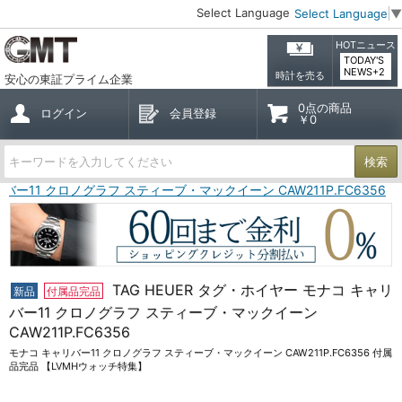
Select Language
Select Language
▼
HOTニュース
TODAY'S
NEWS+2
時計を売る
安心の東証プライム企業
0点の商品
ログイン
会員登録
￥0
検索
リバー11 クロノグラフ スティーブ・マックイーン CAW211P.FC6356
TAG HEUER タグ・ホイヤー モナコ キャリ
新品
付属品完品
バー11 クロノグラフ スティーブ・マックイーン
CAW211P.FC6356
モナコ キャリバー11 クロノグラフ スティーブ・マックイーン CAW211P.FC6356 付属
品完品 【LVMHウォッチ特集】