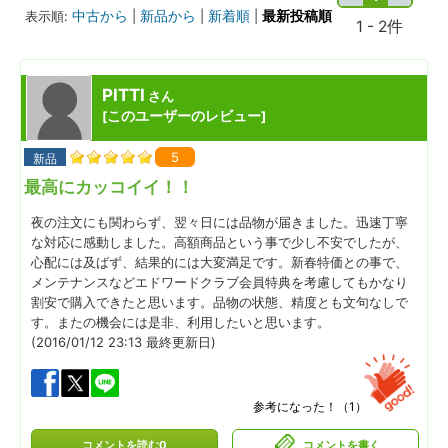
中古から
新品から
新着順
最新投稿順
表示順:
|
|
|
1 - 2件
PITTI
さん
このユーザーのレビュー
[
]
5
新品
最高にカッコイイ！！
夜の注文にも関わらず、翌々日には品物が届きました。迅速丁寧
な対応に感動しました。高額商品という事で少し不安でしたが、
心配には及ばず、結果的には大変満足です。新春特価との事で、
メンテナンスなどエドワードクラブ会員特典を考慮してもかなり
割安で購入できたと思います。品物の状態、精度とも文句なしで
す。またの機会には是非、利用したいと思います。
(2016/01/12 23:13 最終更新日)
参考になった！（
1
）
コメントを読む0
コメントを書く