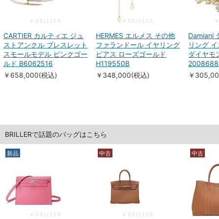
CARTIER カルティエ ジュ
HERMES エルメス その他
Damian
ストアンクル ブレスレット
ファランドール イヤリング
リング 
スモールモデル ピンクゴー
ピアス ローズゴールド
ダイヤモン
ルド B6062516
H119550B
2008688
￥658,000(税込)
￥348,000(税込)
￥305,0
BRILLERで話題のバッグはこちら
新品
中古
中古