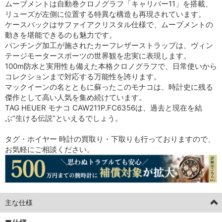
ムーブメントは自動巻クロノグラフ「キャリバー11」を搭載、
リューズが左側に位置する特異な構造も再現されています。
ケースバックはサファイアクリスタル仕様で、ムーブメントの
動きを堪能できるのも魅力です。
パンチング加工が施されたカーフレザーストラップは、ヴィン
テージモータースポーツの世界観を忠実に表現します。
100m防水と実用性も備えた本格クロノグラフで、日常使いから
コレクションまで対応する万能性を誇ります。
マックイーンの名とともに蘇ったこのモナコは、時計史に残る
傑作として高い人気を集め続けています。
TAG HEUER モナコ CAW211P.FC6356は、過去と現在を結
ぶ“生ける伝説”といえるでしょう。
タグ・ホイヤー 時計の買取り・下取りも行っておりますので、
お気軽にご相談ください。
主な仕様