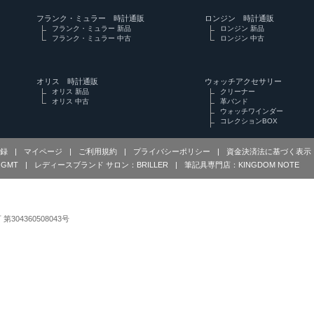
フランク・ミュラー 時計通販
ロンジン 時計通販
フランク・ミュラー 新品
ロンジン 新品
フランク・ミュラー 中古
ロンジン 中古
オリス 時計通販
ウォッチアクセサリー
オリス 新品
クリーナー
オリス 中古
革バンド
ウォッチワインダー
コレクションBOX
録
|
マイページ
|
ご利用規約
|
プライバシーポリシー
|
資金決済法に基づく表示
GMT
|
レディースブランド サロン：BRILLER
|
筆記具専門店：KINGDOM NOTE
可 第304360508043号