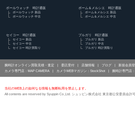
ボールウォッチ 時計通販
ボーム＆メルシエ 時計通販
ボールウォッチ 新品
ボーム＆メルシエ 新品
ボールウォッチ 中古
ボーム＆メルシエ 中古
セイコー 時計通販
ブルガリ 時計通販
セイコー 新品
ブルガリ 新品
セイコー 中古
ブルガリ 中古
セイコー 時計買取り
ブルガリ 時計買取り
腕時計オンライン買取見積・査定
|
委託受付
|
店舗情報
|
ブログ
|
新規会員登
カメラ専門店：MAP CAMERA
|
カメラWEBマガジン：StockShot
|
腕時計専門店：
当社のWEB上の如何なる情報も無断転用を禁止します。
All contents are reserved by Syuppin Co.,Ltd. シュッピン株式会社 東京都公安委員会許