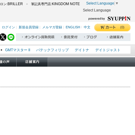
Select Language
▼
BRILLER
KINGDOM NOTE
ロン:
筆記具専門店:
Select Language
(0)
ログイン
|
新規会員登録
|
メルマガ登録
|
ENGLISH
/
中文
GMTマスター II
パテックフィリップ
デイトナ
デイトジャスト
エクスプローラー I
オイスターパーペチュアル
シードゥエラー
オメガ
ロレックス
タグホイヤー
パネライ