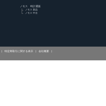
ノモス 時計通販
ノモス 新品
ノモス 中古
|
特定商取引に関する表示
|
会社概要
|