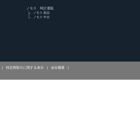
ノモス 時計通販
ノモス 新品
ノモス 中古
|
特定商取引に関する表示
|
会社概要
|