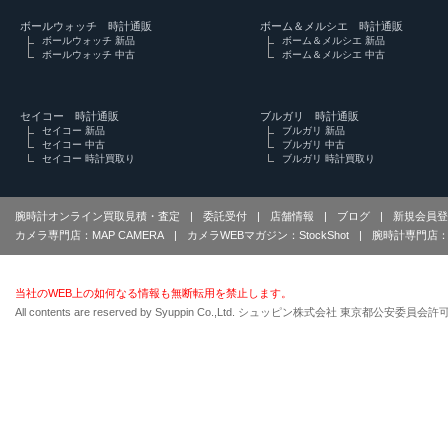
ボールウォッチ 時計通販
ボーム＆メルシエ 時計通販
ボールウォッチ 新品
ボーム＆メルシエ 新品
ボールウォッチ 中古
ボーム＆メルシエ 中古
セイコー 時計通販
ブルガリ 時計通販
セイコー 新品
ブルガリ 新品
セイコー 中古
ブルガリ 中古
セイコー 時計買取り
ブルガリ 時計買取り
腕時計オンライン買取見積・査定
|
委託受付
|
店舗情報
|
ブログ
|
新規会員登
カメラ専門店：MAP CAMERA
|
カメラWEBマガジン：StockShot
|
腕時計専門店：
当社のWEB上の如何なる情報も無断転用を禁止します。
All contents are reserved by Syuppin Co.,Ltd. シュッピン株式会社 東京都公安委員会許