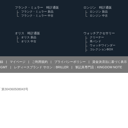
フランク・ミュラー 時計通販
ロンジン 時計通販
フランク・ミュラー 新品
ロンジン 新品
フランク・ミュラー 中古
ロンジン 中古
オリス 時計通販
ウォッチアクセサリー
オリス 新品
クリーナー
オリス 中古
革バンド
ウォッチワインダー
コレクションBOX
録
|
マイページ
|
ご利用規約
|
プライバシーポリシー
|
資金決済法に基づく表示
GMT
|
レディースブランド サロン：BRILLER
|
筆記具専門店：KINGDOM NOTE
可 第304360508043号