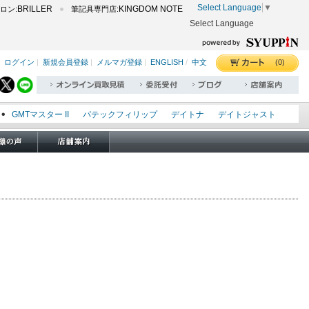
Select Language
▼
BRILLER
KINGDOM NOTE
ロン:
筆記具専門店:
Select Language
(0)
ログイン
|
新規会員登録
|
メルマガ登録
|
ENGLISH
/
中文
GMTマスター II
パテックフィリップ
デイトナ
デイトジャスト
エクスプローラー I
オイスターパーペチュアル
シードゥエラー
オメガ
ロレックス
タグホイヤー
パネライ