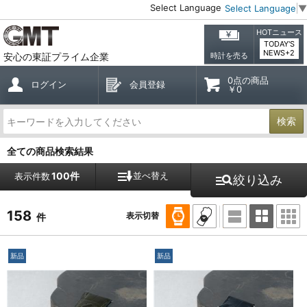
Select Language
Select Language
▼
HOTニュース
TODAY'S
NEWS+2
安心の東証プライム企業
時計を売る
0点の商品
ログイン
会員登録
￥0
検索
全ての商品検索結果
100件
並べ替え
表示件数
絞り込み
158
表示切替
件
新品
新品