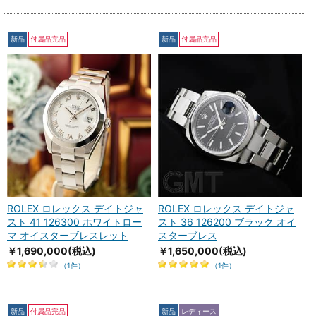
新品
付属品完品
新品
付属品完品
ROLEX ロレックス デイトジャ
ROLEX ロレックス デイトジャ
スト 41 126300 ホワイトロー
スト 36 126200 ブラック オイ
マ オイスターブレスレット
スターブレス
￥1,690,000
(税込)
￥1,650,000
(税込)
（1件）
（1件）
新品
付属品完品
新品
レディース