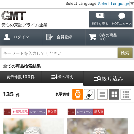
Select Language
Select Language
▼
時計を売る
HOTニュース
安心の東証プライム企業
0点の商品
ログイン
会員登録
￥0
検索
全ての商品検索結果
100件
並べ替え
表示件数
絞り込み
135
表示切替
件
中古
付属品完品
レディース
新入荷
中古
レディース
新入荷