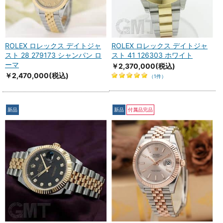
ROLEX ロレックス デイトジャ
ROLEX ロレックス デイトジャ
スト 28 279173 シャンパン ロ
スト 41 126303 ホワイト
ーマ
￥2,370,000
(税込)
￥2,470,000
(税込)
（1件）
新品
新品
付属品完品