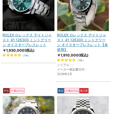
ROLEX ロレックス デイトジャ
ROLEX ロレックス デイトジャ
スト 41 126300 ミントグリー
スト 41 126300 ミントグリー
ン オイスターブレスレット
ン オイスターブレスレット【未
使用】
￥1,930,000
(税込)
￥1,910,000
(税込)
（1件）
（1件）
シリアル：-
メーカー保証書日付：
2026年2月
中古
付属品完品
新品
付属品完品
新入荷