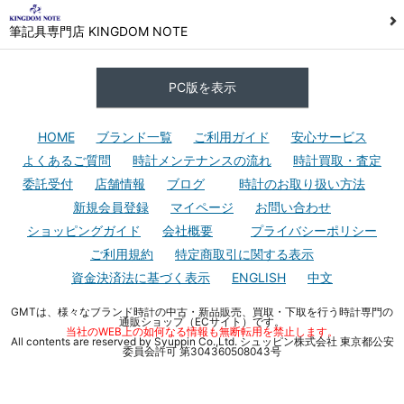
筆記具専門店 KINGDOM NOTE
PC版を表示
HOME
ブランド一覧
ご利用ガイド
安心サービス
よくあるご質問
時計メンテナンスの流れ
時計買取・査定
委託受付
店舗情報
ブログ
時計のお取り扱い方法
新規会員登録
マイページ
お問い合わせ
ショッピングガイド
会社概要
プライバシーポリシー
ご利用規約
特定商取引に関する表示
資金決済法に基づく表示
ENGLISH
中文
GMTは、様々なブランド時計の中古・新品販売、買取・下取を行う時計専門の
通販ショップ（ECサイト）です。
当社のWEB上の如何なる情報も無断転用を禁止します。
All contents are reserved by Syuppin Co.,Ltd. シュッピン株式会社 東京都公安
委員会許可 第304360508043号