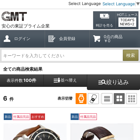
Select Language
Select Language
▼
HOTニュース
TODAY'S
NEWS+2
安心の東証プライム企業
時計を売る
0点の商品
ログイン
会員登録
￥0
検索
全ての商品検索結果
100件
並べ替え
表示件数
絞り込み
6
表示切替
件
新品
付属品完品
おすすめ
新品
付属品完品