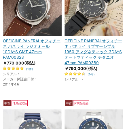
OFFICINE PANERAI オフィチー
OFFICINE PANERAI オフィチー
ネ パネライ ラジオミール
ネ パネライ サブマーシブル
10DAYS GMT 47ｍｍ
1950 アマグネティック 3DAYS
PAM00323
オートマティック チタニオ
47mm PAM00389
￥770,000
(税込)
￥790,000
(税込)
（1件）
シリアル：-
（1件）
メーカー保証書日付：
シリアル：-
2011年4月
中古
付属品完品
中古
付属品完品