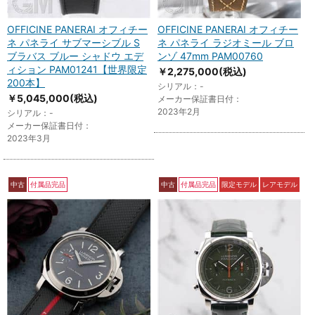
OFFICINE PANERAI オフィチー
OFFICINE PANERAI オフィチー
ネ パネライ サブマーシブル S
ネ パネライ ラジオミール ブロ
ブラバス ブルー シャドウ エデ
ンゾ 47mm PAM00760
ィション PAM01241【世界限定
￥2,275,000
(税込)
200本】
シリアル：-
￥5,045,000
(税込)
メーカー保証書日付：
2023年2月
シリアル：-
メーカー保証書日付：
2023年3月
中古
付属品完品
中古
付属品完品
限定モデル
レアモデル