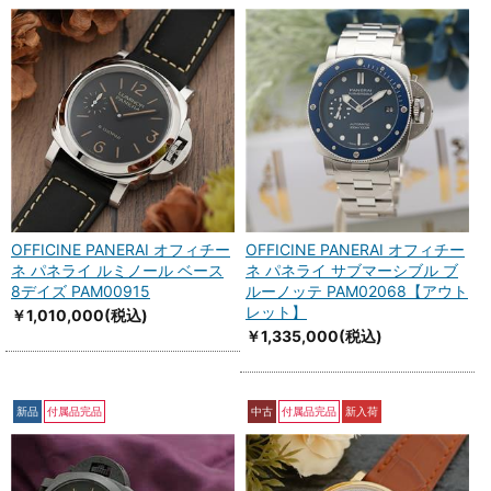
OFFICINE PANERAI オフィチー
OFFICINE PANERAI オフィチー
ネ パネライ ルミノール ベース
ネ パネライ サブマーシブル ブ
8デイズ PAM00915
ルーノッテ PAM02068【アウト
レット】
￥1,010,000
(税込)
￥1,335,000
(税込)
新品
付属品完品
中古
付属品完品
新入荷