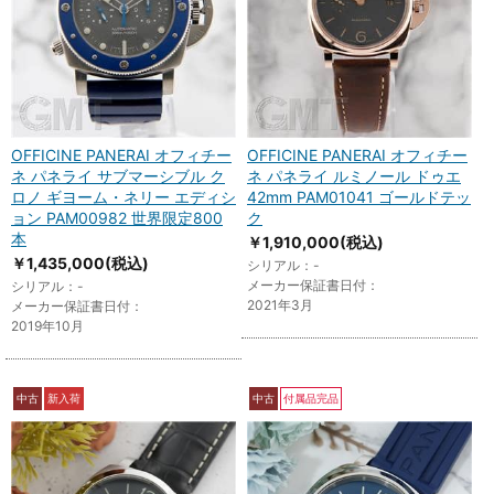
OFFICINE PANERAI オフィチー
OFFICINE PANERAI オフィチー
ネ パネライ サブマーシブル ク
ネ パネライ ルミノール ドゥエ
ロノ ギヨーム・ネリー エディシ
42mm PAM01041 ゴールドテッ
ョン PAM00982 世界限定800
ク
本
￥1,910,000
(税込)
￥1,435,000
(税込)
シリアル：-
メーカー保証書日付：
シリアル：-
2021年3月
メーカー保証書日付：
2019年10月
中古
新入荷
中古
付属品完品