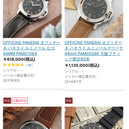
OFFICINE PANERAI オフィチー
OFFICINE PANERAI オフィチー
ネ パネライ ルミノール ロゴ
ネ パネライ ルミノールマリーナ
44MM PAM01084
44mm PAM00588 大阪ブティ
ック限定80本
￥618,000
(税込)
￥1,135,000
(税込)
（1件）
シリアル：-
シリアル：-
メーカー保証書日付：
メーカー保証書日付：
2021年8月
2014年7月
中古
付属品完品
中古