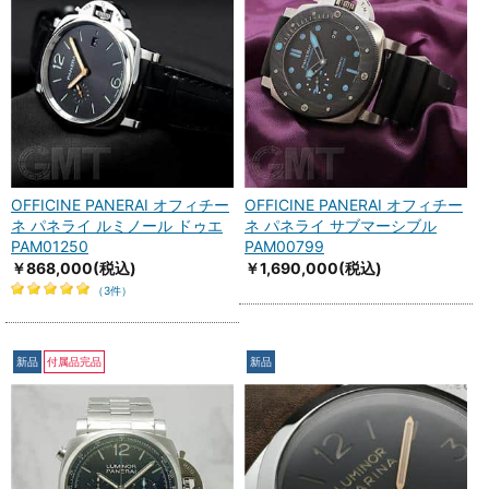
OFFICINE PANERAI オフィチー
OFFICINE PANERAI オフィチー
ネ パネライ ルミノール ドゥエ
ネ パネライ サブマーシブル
PAM01250
PAM00799
￥868,000
(税込)
￥1,690,000
(税込)
（3件）
新品
付属品完品
新品