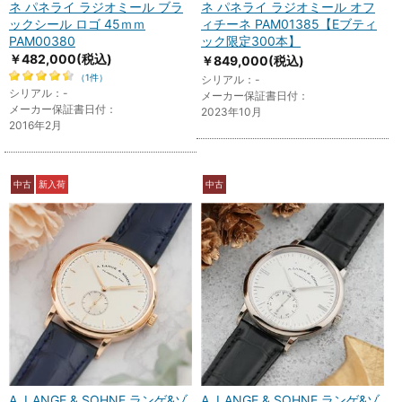
ネ パネライ ラジオミール ブラ
ネ パネライ ラジオミール オフ
ックシール ロゴ 45ｍｍ
ィチーネ PAM01385【Eブティ
PAM00380
ック限定300本】
￥482,000
(税込)
￥849,000
(税込)
（1件）
シリアル：-
シリアル：-
メーカー保証書日付：
メーカー保証書日付：
2023年10月
2016年2月
中古
新入荷
中古
A. LANGE & SOHNE ランゲ&ゾ
A. LANGE & SOHNE ランゲ&ゾ