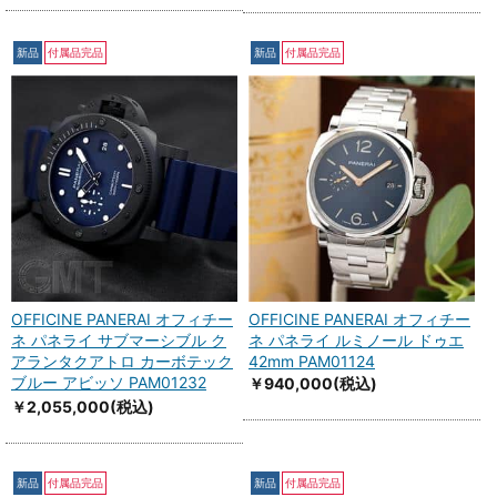
新品
付属品完品
新品
付属品完品
OFFICINE PANERAI オフィチー
OFFICINE PANERAI オフィチー
ネ パネライ サブマーシブル ク
ネ パネライ ルミノール ドゥエ
アランタクアトロ カーボテック
42mm PAM01124
ブルー アビッソ PAM01232
￥940,000
(税込)
￥2,055,000
(税込)
新品
付属品完品
新品
付属品完品