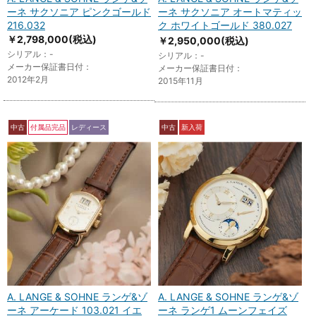
ーネ サクソニア ピンクゴールド
ーネ サクソニア オートマティッ
216.032
ク ホワイトゴールド 380.027
￥2,798,000
(税込)
￥2,950,000
(税込)
シリアル：-
シリアル：-
メーカー保証書日付：
メーカー保証書日付：
2012年2月
2015年11月
中古
付属品完品
レディース
中古
新入荷
A. LANGE & SOHNE ランゲ&ゾ
A. LANGE & SOHNE ランゲ&ゾ
ーネ アーケード 103.021 イエ
ーネ ランゲ1 ムーンフェイズ