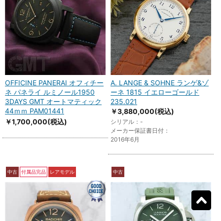
OFFICINE PANERAI オフィチー
A. LANGE & SOHNE ランゲ&ゾ
ネ パネライ ルミノール1950
ーネ 1815 イエローゴールド
3DAYS GMT オートマティック
235.021
44ｍｍ PAM01441
￥3,880,000
(税込)
￥1,700,000
(税込)
シリアル：-
メーカー保証書日付：
2016年6月
中古
付属品完品
レアモデル
中古