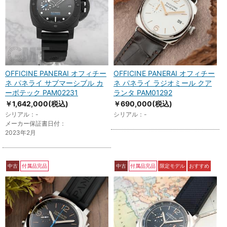
OFFICINE PANERAI オフィチー
OFFICINE PANERAI オフィチー
ネ パネライ サブマーシブル カ
ネ パネライ ラジオミール クア
ーボテック PAM02231
ランタ PAM01292
￥1,642,000
(税込)
￥690,000
(税込)
シリアル：-
シリアル：-
メーカー保証書日付：
2023年2月
中古
付属品完品
中古
付属品完品
限定モデル
おすすめ