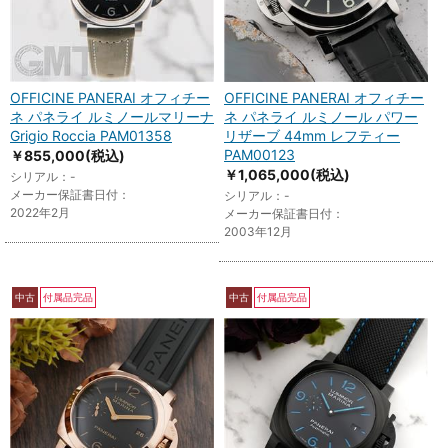
OFFICINE PANERAI オフィチー
OFFICINE PANERAI オフィチー
ネ パネライ ルミノールマリーナ
ネ パネライ ルミノール パワー
Grigio Roccia PAM01358
リザーブ 44mm レフティー
PAM00123
￥855,000
(税込)
￥1,065,000
(税込)
シリアル：-
メーカー保証書日付：
シリアル：-
2022年2月
メーカー保証書日付：
2003年12月
中古
付属品完品
中古
付属品完品