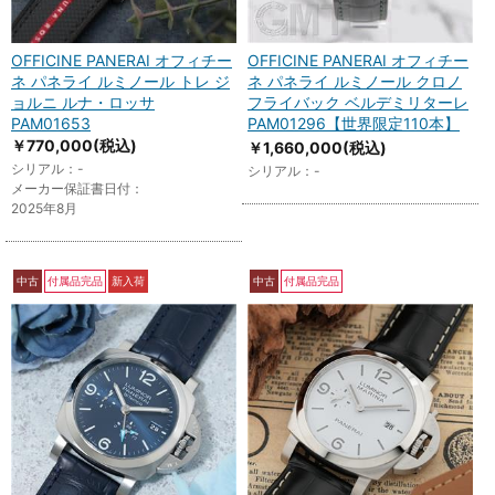
OFFICINE PANERAI オフィチー
OFFICINE PANERAI オフィチー
ネ パネライ ルミノール トレ ジ
ネ パネライ ルミノール クロノ
ョルニ ルナ・ロッサ
フライバック ベルデミリターレ
PAM01653
PAM01296【世界限定110本】
￥770,000
(税込)
￥1,660,000
(税込)
シリアル：-
シリアル：-
メーカー保証書日付：
2025年8月
中古
付属品完品
新入荷
中古
付属品完品