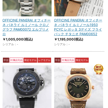
OFFICINE PANERAI オフィチー
OFFICINE PANERAI オフィチー
ネ パネライ ルミノール クロノ
ネ パネライ ルミノール1950
グラフ PAM00072 エルプリメ
PCYC レガッタ 3デイズ フライ
ロ
バック チタニオ PAM00652
￥1,005,000
(税込)
￥1,195,000
(税込)
シリアル：-
シリアル：-
中古
付属品完品
限定モデル
レアモデル
中古
付属品完品
限定モデル