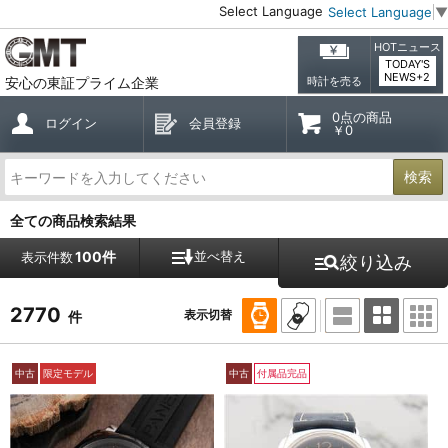
Select Language
Select Language
▼
HOTニュース
TODAY'S
NEWS+2
安心の東証プライム企業
時計を売る
0点の商品
ログイン
会員登録
￥0
検索
全ての商品検索結果
100件
並べ替え
表示件数
絞り込み
2770
表示切替
件
中古
限定モデル
中古
付属品完品