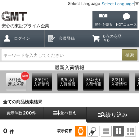
Select Language
Select Language
▼
時計を売る
HOTニュース
安心の東証プライム企業
0点の商品
ログイン
会員登録
￥0
検索
最新入荷情報
8/7(金)
8/6(木)
8/5(水)
8/4(火)
8/3(月)
新規入荷
入荷情報
入荷情報
入荷情報
入荷情報
全ての商品検索結果
200件
並べ替え
表示件数
絞り込み
0
表示切替
件