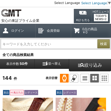
Select Language
Select Language
▼
HOTニュース
TODAY'S
NEWS+2
安心の東証プライム企業
時計を売る
0点の商品
ログイン
会員登録
￥0
検索
全ての商品検索結果
50件
並べ替え
表示件数
絞り込み
144
表示切替
件
新品
付属品完品
レディース
新品
レディース