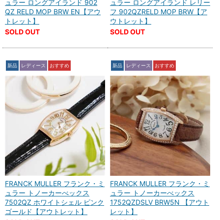
ュラー ロングアイランド 902
ュラー ロングアイランド レリー
QZ RELD MOP BRW EN【アウ
フ 902QZRELD MOP BRW【ア
トレット】
ウトレット】
SOLD OUT
SOLD OUT
新品
レディース
おすすめ
新品
レディース
おすすめ
FRANCK MULLER フランク・ミ
FRANCK MULLER フランク・ミ
ュラー トノーカーべックス
ュラー トノーカーべックス
7502QZ ホワイトシェル ピンク
1752QZDSLV BRW5N 【アウト
ゴールド【アウトレット】
レット】