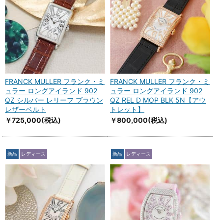
FRANCK MULLER フランク・ミ
FRANCK MULLER フランク・ミ
ュラー ロングアイランド 902
ュラー ロングアイランド 902
QZ シルバー レリーフ ブラウン
QZ REL D MOP BLK 5N【アウ
レザーベルト
トレット】
￥725,000
(税込)
￥800,000
(税込)
新品
レディース
新品
レディース