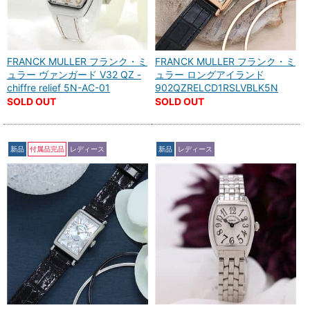
FRANCK MULLER フランク・ミ
FRANCK MULLER フランク・ミ
ュラー ヴァンガード V32 QZ -
ュラー ロングアイランド
chiffre relief 5N-AC-01
902QZRELCD1RSLVBLK5N
SOLD OUT
SOLD OUT
新品
付属品完品
レディース
新品
レディース