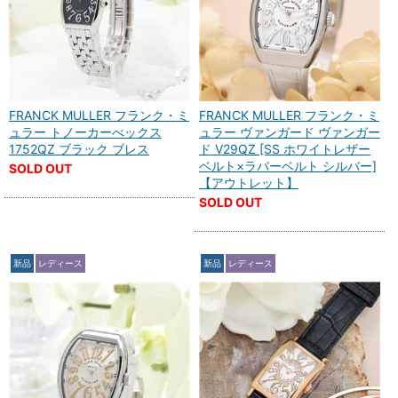
FRANCK MULLER フランク・ミ
FRANCK MULLER フランク・ミ
ュラー トノーカーべックス
ュラー ヴァンガード ヴァンガー
1752QZ ブラック ブレス
ド V29QZ [SS ホワイトレザー
ベルト×ラバーベルト シルバー]
SOLD OUT
【アウトレット】
SOLD OUT
新品
レディース
新品
レディース