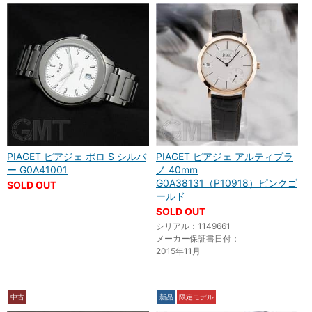
PIAGET ピアジェ ポロ S シルバ
PIAGET ピアジェ アルティプラ
ー G0A41001
ノ 40mm
G0A38131（P10918）ピンクゴ
SOLD OUT
ールド
SOLD OUT
シリアル：1149661
メーカー保証書日付：
2015年11月
中古
新品
限定モデル