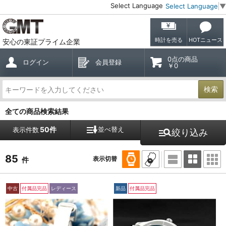
Select Language
Select Language
▼
時計を売る
HOTニュース
安心の東証プライム企業
0点の商品
ログイン
会員登録
￥0
検索
全ての商品検索結果
50件
並べ替え
表示件数
絞り込み
85
表示切替
件
中古
付属品完品
レディース
新品
付属品完品