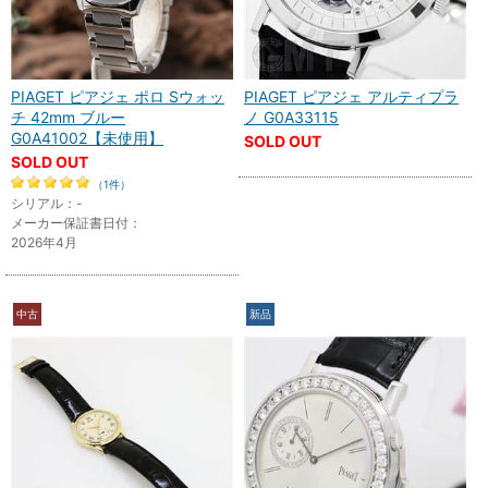
PIAGET ピアジェ ポロ Sウォッ
PIAGET ピアジェ アルティプラ
チ 42mm ブルー
ノ G0A33115
G0A41002【未使用】
SOLD OUT
SOLD OUT
（1件）
シリアル：-
メーカー保証書日付：
2026年4月
中古
新品