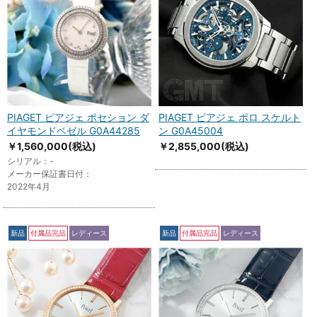
PIAGET ピアジェ ポセション ダ
PIAGET ピアジェ ポロ スケルト
イヤモンドベゼル G0A44285
ン G0A45004
￥1,560,000
(税込)
￥2,855,000
(税込)
シリアル：-
メーカー保証書日付：
2022年4月
新品
付属品完品
レディース
新品
付属品完品
レディース