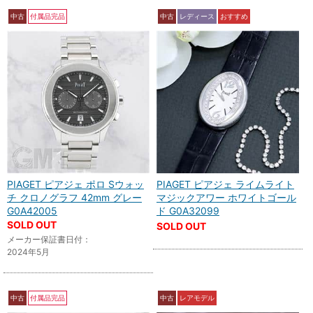
中古
付属品完品
中古
レディース
おすすめ
PIAGET ピアジェ ポロ Sウォッ
PIAGET ピアジェ ライムライト
チ クロノグラフ 42mm グレー
マジックアワー ホワイトゴール
G0A42005
ド G0A32099
SOLD OUT
SOLD OUT
メーカー保証書日付：
2024年5月
中古
付属品完品
中古
レアモデル