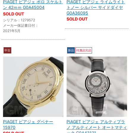
PIAGET ピアジェ ポロ スケルト
PIAGET ピアジェ ライムライト
ン 42ｍｍ G0A45004
トノー シルバー サイドダイヤ
G0A36095
SOLD OUT
SOLD OUT
シリアル：1279572
メーカー保証書日付：
2021年5月
中古
新品
付属品完品
PIAGET ピアジェ グベナー
PIAGET ピアジェ アルティプラ
15970
ノ アルティメート オートマティ
ック G0A43121