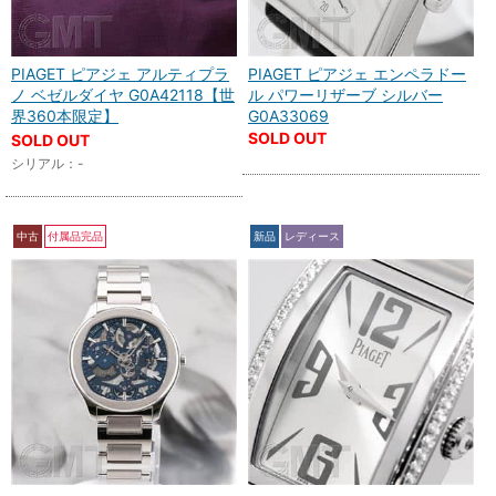
PIAGET ピアジェ アルティプラ
PIAGET ピアジェ エンペラドー
ノ ベゼルダイヤ G0A42118【世
ル パワーリザーブ シルバー
界360本限定】
G0A33069
SOLD OUT
SOLD OUT
シリアル：-
中古
付属品完品
新品
レディース