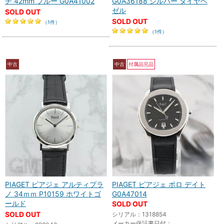
チ 42mm ブルー G0A41002
G0A36188 シルバー ダイヤベ
ゼル
SOLD OUT
SOLD OUT
（1件）
（1件）
中古
中古
付属品完品
PIAGET ピアジェ アルティプラ
PIAGET ピアジェ ポロ デイト
ノ 34ｍｍ P10159 ホワイトゴ
G0A47014
ールド
SOLD OUT
SOLD OUT
シリアル：1318854
メーカー保証書日付：