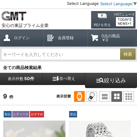
Select Language
Select Language
▼
HOTニュース
TODAY'S
NEWS+1
安心の東証プライム企業
時計を売る
0点の商品
ログイン
会員登録
￥0
検索
全ての商品検索結果
50件
並べ替え
表示件数
絞り込み
9
表示切替
件
新品
レディース
おすすめ
新品