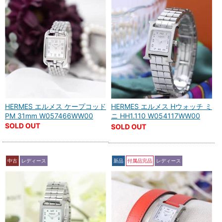
HERMES エルメス ケープコッド
HERMES エルメス Hウォッチ ミ
PM 31mm W057466WW00
ニ HH1.110 W054117WW00
SOLD OUT
SOLD OUT
中古
レディース
新品
付属品完品
レディース