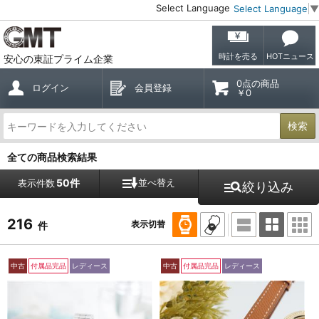
Select Language
Select Language
▼
時計を売る
HOTニュース
安心の東証プライム企業
0点の商品
ログイン
会員登録
￥0
検索
全ての商品検索結果
50件
並べ替え
表示件数
絞り込み
216
表示切替
件
中古
付属品完品
レディース
中古
付属品完品
レディース