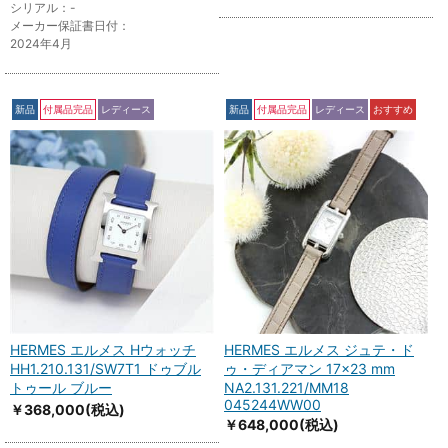
シリアル：-
メーカー保証書日付：
2024年4月
新品
付属品完品
レディース
新品
付属品完品
レディース
おすすめ
HERMES エルメス Hウォッチ
HERMES エルメス ジュテ・ド
HH1.210.131/SW7T1 ドゥブル
ゥ・ディアマン 17×23 mm
トゥール ブルー
NA2.131.221/MM18
045244WW00
￥368,000
(税込)
￥648,000
(税込)