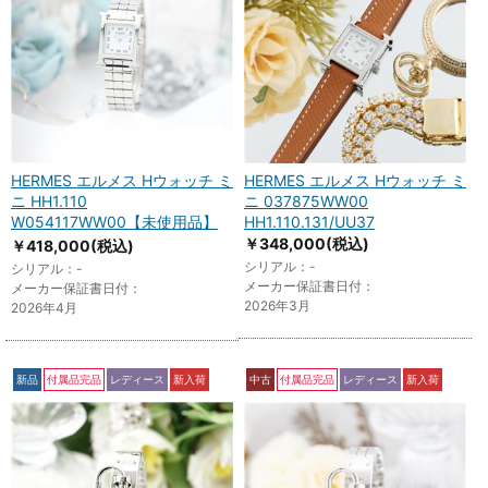
HERMES エルメス Hウォッチ ミ
HERMES エルメス Hウォッチ ミ
ニ HH1.110
ニ 037875WW00
W054117WW00【未使用品】
HH1.110.131/UU37
￥348,000
(税込)
￥418,000
(税込)
シリアル：-
シリアル：-
メーカー保証書日付：
メーカー保証書日付：
2026年3月
2026年4月
新品
付属品完品
レディース
新入荷
中古
付属品完品
レディース
新入荷