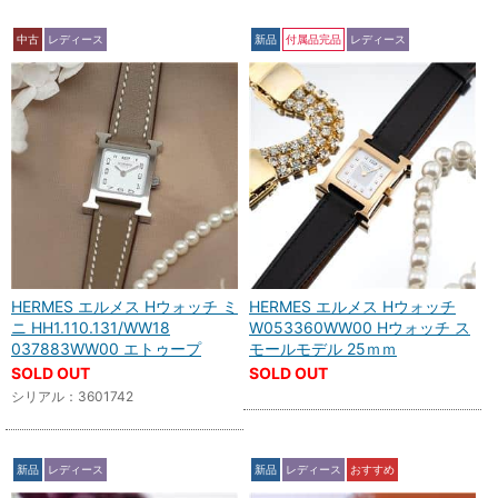
中古
レディース
新品
付属品完品
レディース
HERMES エルメス Hウォッチ ミ
HERMES エルメス Hウォッチ
ニ HH1.110.131/WW18
W053360WW00 Hウォッチ ス
037883WW00 エトゥープ
モールモデル 25ｍｍ
SOLD OUT
SOLD OUT
シリアル：3601742
新品
レディース
新品
レディース
おすすめ