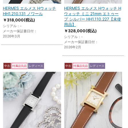
HERMES エルメス Hウォッチ
HERMES エルメス Hウォッチ H
HH1.210.131 ノワール
ウォッチ ミニ 21mm エトゥー
プ シルバー HH1.110.227【未使
￥318,000
(税込)
用品】
シリアル：-
￥328,000
(税込)
メーカー保証書日付：
2026年3月
シリアル：-
メーカー保証書日付：
2026年2月
中古
付属品完品
レディース
中古
付属品完品
レディース