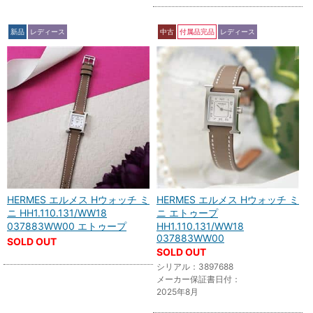
新品
レディース
中古
付属品完品
レディース
HERMES エルメス Hウォッチ ミ
HERMES エルメス Hウォッチ ミ
ニ HH1.110.131/WW18
ニ エトゥープ
037883WW00 エトゥープ
HH1.110.131/WW18
037883WW00
SOLD OUT
SOLD OUT
シリアル：3897688
メーカー保証書日付：
2025年8月