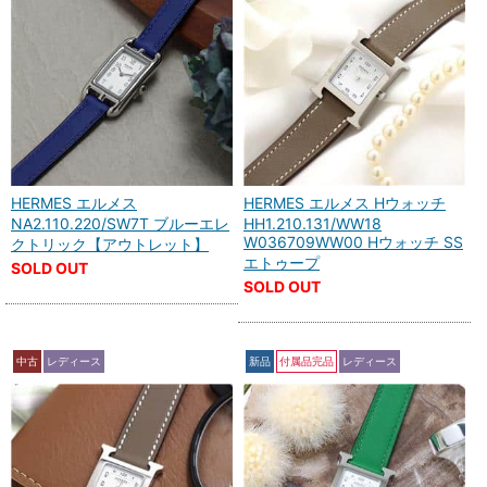
HERMES エルメス
HERMES エルメス Hウォッチ
NA2.110.220/SW7T ブルーエレ
HH1.210.131/WW18
W036709WW00 Hウォッチ SS
クトリック【アウトレット】
エトゥープ
SOLD OUT
SOLD OUT
中古
レディース
新品
付属品完品
レディース