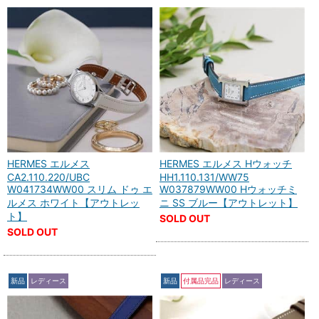
HERMES エルメス
HERMES エルメス Hウォッチ
CA2.110.220/UBC
HH1.110.131/WW75
W041734WW00 スリム ドゥ エ
W037879WW00 Hウォッチミ
ルメス ホワイト【アウトレッ
ニ SS ブルー【アウトレット】
ト】
SOLD OUT
SOLD OUT
新品
レディース
新品
付属品完品
レディース