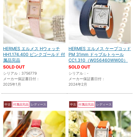
HERMES エルメス Hウォッチ
HERMES エルメス ケープコッド
HH1.174.400 ピンクゴールド 付
PM 31mm ドゥブルトゥール
属品完品
CC1.310（W056460WW00）
SOLD OUT
SOLD OUT
シリアル：3756779
シリアル：-
メーカー保証書日付：
メーカー保証書日付：
2025年1月
2024年2月
中古
付属品完品
レディース
中古
付属品完品
レディース