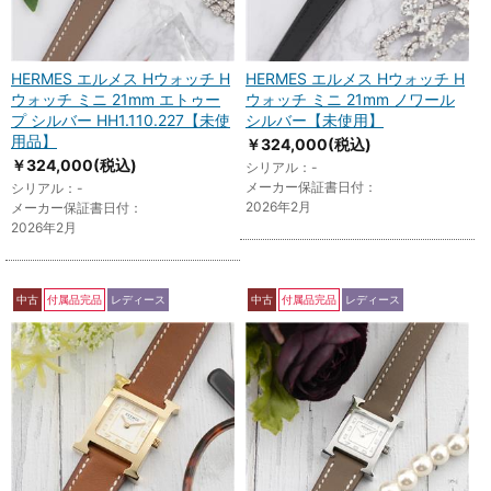
HERMES エルメス Hウォッチ H
HERMES エルメス Hウォッチ H
ウォッチ ミニ 21mm エトゥー
ウォッチ ミニ 21mm ノワール
プ シルバー HH1.110.227【未使
シルバー【未使用】
用品】
￥324,000
(税込)
￥324,000
(税込)
シリアル：-
メーカー保証書日付：
シリアル：-
2026年2月
メーカー保証書日付：
2026年2月
中古
付属品完品
レディース
中古
付属品完品
レディース