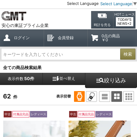
Select Language
Select Language
▼
HOTニュース
TODAY'S
NEWS+2
安心の東証プライム企業
時計を売る
0点の商品
ログイン
会員登録
￥0
検索
全ての商品検索結果
50件
並べ替え
表示件数
絞り込み
62
表示切替
件
中古
付属品完品
レディース
中古
付属品完品
レディース