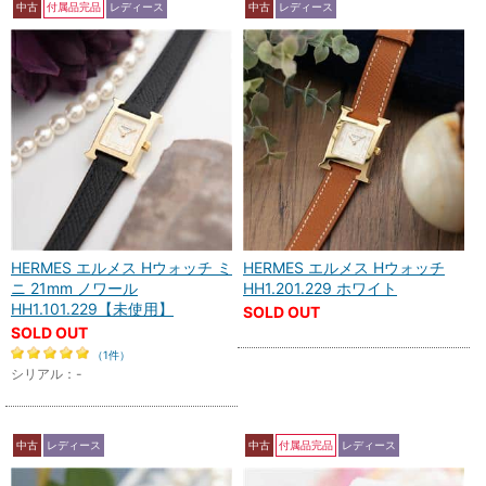
中古
付属品完品
レディース
中古
レディース
HERMES エルメス Hウォッチ ミ
HERMES エルメス Hウォッチ
ニ 21mm ノワール
HH1.201.229 ホワイト
HH1.101.229【未使用】
SOLD OUT
SOLD OUT
（1件）
シリアル：-
中古
レディース
中古
付属品完品
レディース