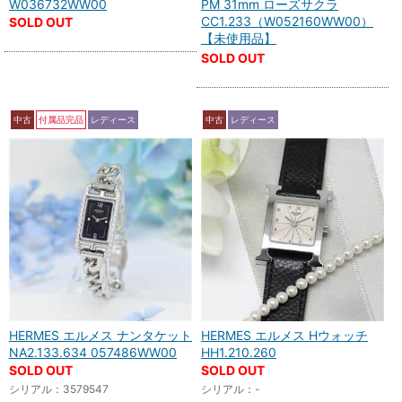
W036732WW00
PM 31mm ローズサクラ
CC1.233（W052160WW00）
SOLD OUT
【未使用品】
SOLD OUT
中古
付属品完品
レディース
中古
レディース
HERMES エルメス ナンタケット
HERMES エルメス Hウォッチ
NA2.133.634 057486WW00
HH1.210.260
SOLD OUT
SOLD OUT
シリアル：3579547
シリアル：-