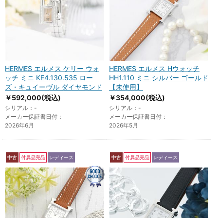
HERMES エルメス ケリー ウォ
HERMES エルメス Hウォッチ
ッチ ミニ KE4.130.535 ロー
HH1.110 ミニ シルバー ゴールド
ズ・キュイーヴル ダイヤモンド
【未使用】
￥592,000
(税込)
￥354,000
(税込)
シリアル：-
シリアル：-
メーカー保証書日付：
メーカー保証書日付：
2026年6月
2026年5月
中古
付属品完品
レディース
中古
付属品完品
レディース