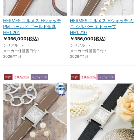
HERMES エルメス Hウォッチ
HERMES エルメス Hウォッチ ミ
PM ゴールド ゴールド金具
ニ シルバー エトゥープ
HH1.201
HH1.210
￥366,000
(税込)
￥356,000
(税込)
シリアル：-
シリアル：-
メーカー保証書日付：
メーカー保証書日付：
2026年1月
2026年1月
中古
付属品完品
レディース
中古
付属品完品
レディース