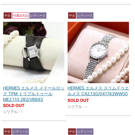
中古
付属品完品
レディース
中古
レディース
HERMES エルメス メドールロッ
HERMES エルメス スリムドゥエ
ク TPM トリプルトゥール
ルメス CA2.130/041743WW00
ME2.110.282/VB893
SOLD OUT
SOLD OUT
シリアル：-
シリアル：-
中古
レディース
中古
レディース