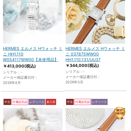
HERMES エルメス Hウォッチ ミ
HERMES エルメス Hウォッチ ミ
ニ HH1.110
ニ 037875WW00
W054117WW00【未使用品】
HH1.110.131/UU37
￥344,000
(税込)
￥413,000
(税込)
シリアル：-
シリアル：-
メーカー保証書日付：
メーカー保証書日付：
2026年3月
2026年4月
中古
付属品完品
レディース
新入荷
中古
付属品完品
レディース