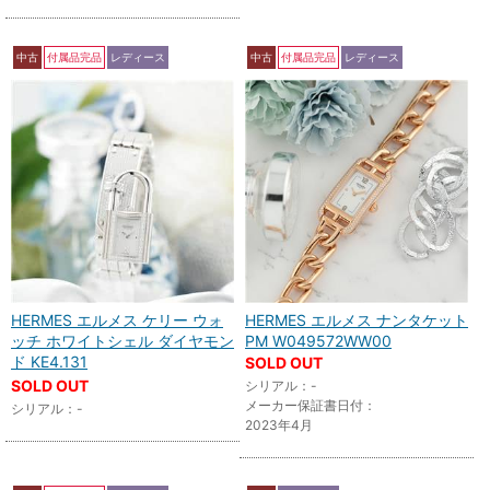
中古
付属品完品
レディース
中古
付属品完品
レディース
HERMES エルメス ケリー ウォ
HERMES エルメス ナンタケット
ッチ ホワイトシェル ダイヤモン
PM W049572WW00
ド KE4.131
SOLD OUT
SOLD OUT
シリアル：-
メーカー保証書日付：
シリアル：-
2023年4月