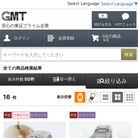
Select Language
Select Language
▼
時計を売る
HOTニュース
安心の東証プライム企業
0点の商品
ログイン
会員登録
￥0
検索
全ての商品検索結果
50件
並べ替え
表示件数
絞り込み
16
表示切替
件
中古
付属品完品
レディース
中古
レディース