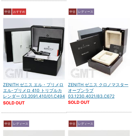
中古
おすすめ
中古
レディース
ZENITH ゼニス エル・プリメロ
ZENITH ゼニス クロノマスター
エル･プリメロ 410 トリプルカ
オープンラブ
レンダー 03.2091.410/01.C494
03.1230.4021/83.C672
SOLD OUT
SOLD OUT
中古
レディース
中古
レディース