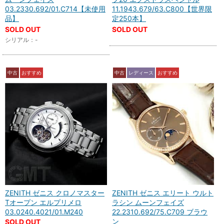
03.2330.692/01.C714【未使用
11.1943.679/63.C800【世界限
品】
定250本】
SOLD OUT
SOLD OUT
シリアル：-
中古
おすすめ
中古
レディース
おすすめ
ZENITH ゼニス クロノマスター
ZENITH ゼニス エリート ウルト
Tオープン エルプリメロ
ラシン ムーンフェイズ
03.0240.4021/01.M240
22.2310.692/75.C709 ブラウ
ン
SOLD OUT