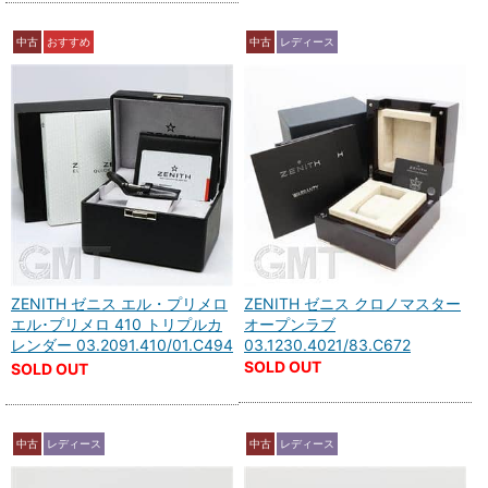
中古
おすすめ
中古
レディース
ZENITH ゼニス エル・プリメロ
ZENITH ゼニス クロノマスター
エル･プリメロ 410 トリプルカ
オープンラブ
レンダー 03.2091.410/01.C494
03.1230.4021/83.C672
SOLD OUT
SOLD OUT
中古
レディース
中古
レディース