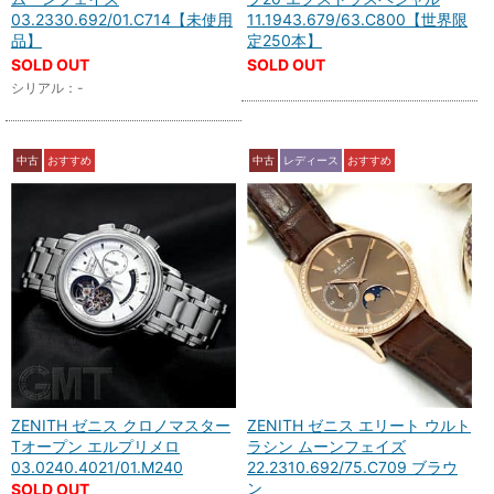
03.2330.692/01.C714【未使用
11.1943.679/63.C800【世界限
品】
定250本】
SOLD OUT
SOLD OUT
シリアル：-
中古
おすすめ
中古
レディース
おすすめ
ZENITH ゼニス クロノマスター
ZENITH ゼニス エリート ウルト
Tオープン エルプリメロ
ラシン ムーンフェイズ
03.0240.4021/01.M240
22.2310.692/75.C709 ブラウ
ン
SOLD OUT