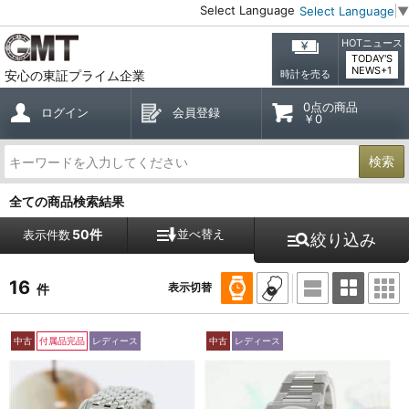
Select Language
Select Language
▼
HOTニュース
TODAY'S
NEWS+1
安心の東証プライム企業
時計を売る
0点の商品
ログイン
会員登録
￥0
検索
全ての商品検索結果
50件
並べ替え
表示件数
絞り込み
16
表示切替
件
中古
付属品完品
レディース
中古
レディース