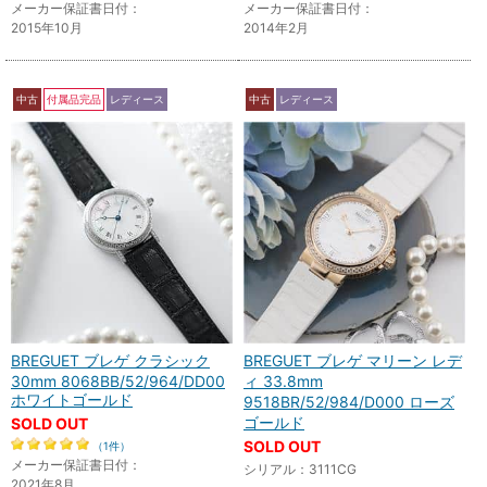
メーカー保証書日付：
メーカー保証書日付：
2015年10月
2014年2月
中古
付属品完品
レディース
中古
レディース
BREGUET ブレゲ クラシック
BREGUET ブレゲ マリーン レデ
30mm 8068BB/52/964/DD00
ィ 33.8mm
ホワイトゴールド
9518BR/52/984/D000 ローズ
ゴールド
SOLD OUT
SOLD OUT
（1件）
メーカー保証書日付：
シリアル：3111CG
2021年8月