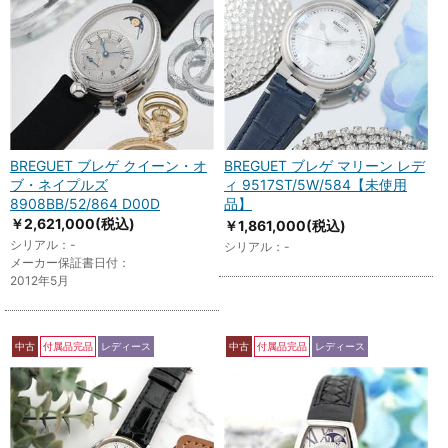
BREGUET ブレゲ クイーン・オ
BREGUET ブレゲ マリーン レデ
ブ・ネイプルズ
ィ 9517ST/5W/584【未使用
8908BB/52/864 D00D
品】
￥2,621,000
(税込)
￥1,861,000
(税込)
シリアル：-
シリアル：-
メーカー保証書日付：
2012年5月
中古
付属品完品
レディース
中古
付属品完品
レディース