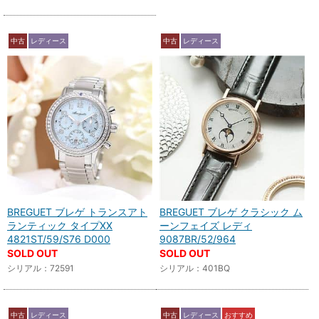
中古
レディース
中古
レディース
BREGUET ブレゲ トランスアト
BREGUET ブレゲ クラシック ム
ランティック タイプXX
ーンフェイズ レディ
4821ST/59/S76 D000
9087BR/52/964
SOLD OUT
SOLD OUT
シリアル：72591
シリアル：401BQ
中古
レディース
中古
レディース
おすすめ