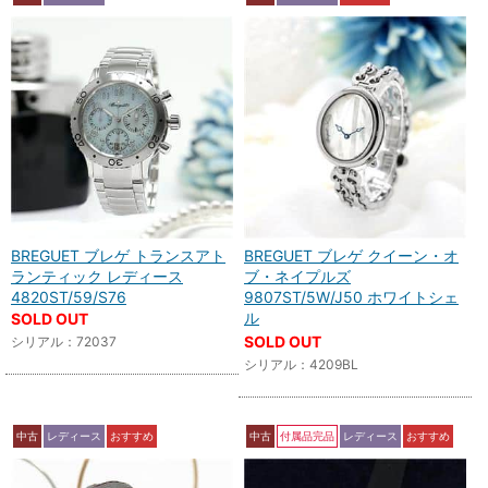
BREGUET ブレゲ トランスアト
BREGUET ブレゲ クイーン・オ
ランティック レディース
ブ・ネイプルズ
4820ST/59/S76
9807ST/5W/J50 ホワイトシェ
ル
SOLD OUT
SOLD OUT
シリアル：72037
シリアル：4209BL
中古
レディース
おすすめ
中古
付属品完品
レディース
おすすめ