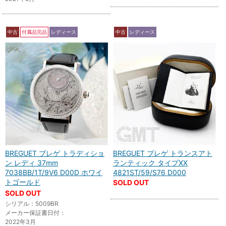
中古
付属品完品
レディース
中古
レディース
BREGUET ブレゲ トラディショ
BREGUET ブレゲ トランスアト
ン レディ 37mm
ランティック タイプXX
7038BB/1T/9V6 D00D ホワイ
4821ST/59/S76 D000
トゴールド
SOLD OUT
SOLD OUT
シリアル：5009BR
メーカー保証書日付：
2022年3月