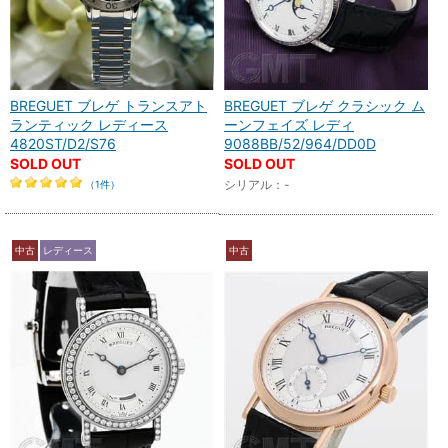
BREGUET ブレゲ トランスアト
BREGUET ブレゲ クラシック ム
ランティック レディース
ーンフェイズ レディ
4820ST/D2/S76
9088BB/52/964/DD0D
SOLD OUT
SOLD OUT
シリアル：-
（1件）
中古
レディース
中古