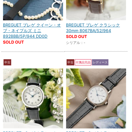
BREGUET ブレゲ クイーン・オ
BREGUET ブレゲ クラシック
ブ・ネイプルズ ミニ
30mm 8067BA/52/964
8928BB/5P/944 DD0D
SOLD OUT
SOLD OUT
シリアル：-
中古
中古
付属品完品
レディース