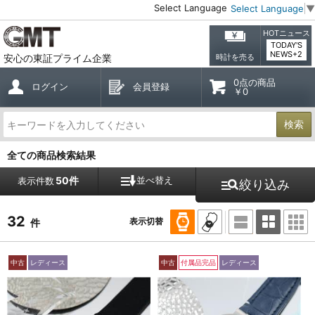
Select Language
Select Language
▼
HOTニュース
TODAY'S
NEWS+2
安心の東証プライム企業
時計を売る
0点の商品
ログイン
会員登録
￥0
検索
全ての商品検索結果
50件
並べ替え
表示件数
絞り込み
32
表示切替
件
中古
レディース
中古
付属品完品
レディース