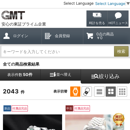
Select Language
Select Language
▼
時計を売る
HOTニュース
安心の東証プライム企業
0点の商品
ログイン
会員登録
￥0
検索
全ての商品検索結果
50件
並べ替え
表示件数
絞り込み
2043
表示切替
件
新品
付属品完品
中古
付属品完品