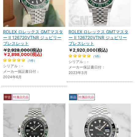
ROLEX ロレックス GMTマスタ
ROLEX ロレックス GMTマスタ
ー II 126720VTNR ジュビリー
ー II 126720VTNR ジュビリー
ブレスレット
ブレスレット
￥2,928,000(税込)
￥2,920,000
(税込)
￥2,898,000
(税込)
（1件）
（1件）
シリアル：-
シリアル：-
メーカー保証書日付：
メーカー保証書日付：
2023年3月
2024年6月
中古
付属品完品
新品
付属品完品