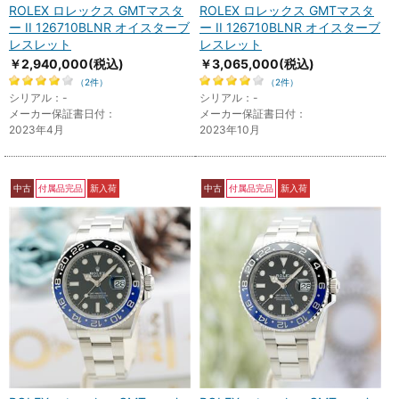
ROLEX ロレックス GMTマスタ
ROLEX ロレックス GMTマスタ
ー II 126710BLNR オイスターブ
ー II 126710BLNR オイスターブ
レスレット
レスレット
￥2,940,000
(税込)
￥3,065,000
(税込)
（2件）
（2件）
シリアル：-
シリアル：-
メーカー保証書日付：
メーカー保証書日付：
2023年4月
2023年10月
中古
付属品完品
新入荷
中古
付属品完品
新入荷