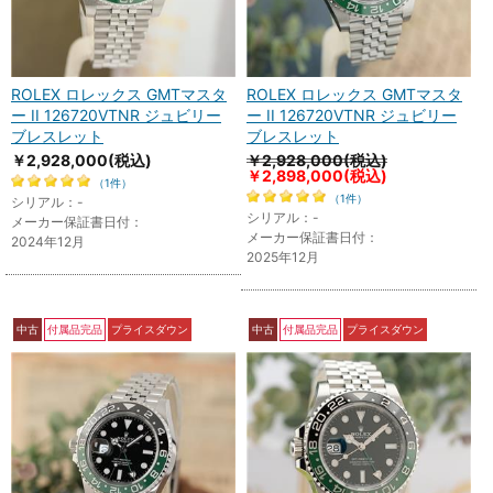
ROLEX ロレックス GMTマスタ
ROLEX ロレックス GMTマスタ
ー II 126720VTNR ジュビリー
ー II 126720VTNR ジュビリー
ブレスレット
ブレスレット
￥2,928,000
(税込)
￥2,928,000(税込)
￥2,898,000
(税込)
（1件）
（1件）
シリアル：-
シリアル：-
メーカー保証書日付：
メーカー保証書日付：
2024年12月
2025年12月
中古
付属品完品
プライスダウン
中古
付属品完品
プライスダウン