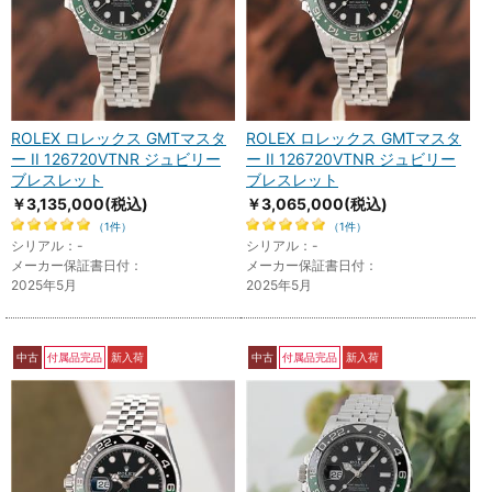
ROLEX ロレックス GMTマスタ
ROLEX ロレックス GMTマスタ
ー II 126720VTNR ジュビリー
ー II 126720VTNR ジュビリー
ブレスレット
ブレスレット
￥3,135,000
(税込)
￥3,065,000
(税込)
（1件）
（1件）
シリアル：-
シリアル：-
メーカー保証書日付：
メーカー保証書日付：
2025年5月
2025年5月
中古
付属品完品
新入荷
中古
付属品完品
新入荷