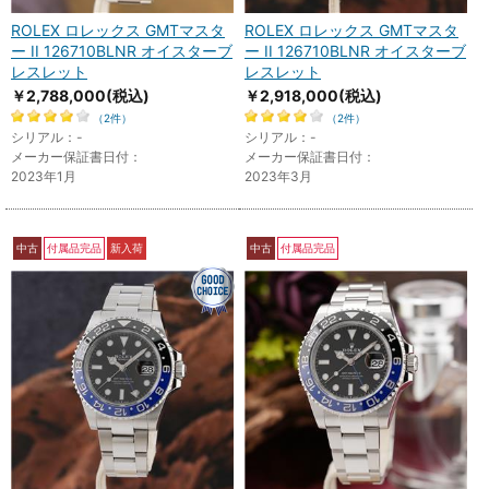
ROLEX ロレックス GMTマスタ
ROLEX ロレックス GMTマスタ
ー II 126710BLNR オイスターブ
ー II 126710BLNR オイスターブ
レスレット
レスレット
￥2,788,000
(税込)
￥2,918,000
(税込)
（2件）
（2件）
シリアル：-
シリアル：-
メーカー保証書日付：
メーカー保証書日付：
2023年1月
2023年3月
中古
付属品完品
新入荷
中古
付属品完品