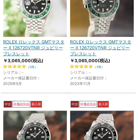
ROLEX ロレックス GMTマスタ
ROLEX ロレックス GMTマスタ
ー II 126720VTNR ジュビリー
ー II 126720VTNR ジュビリー
ブレスレット
ブレスレット
￥3,065,000
(税込)
￥3,065,000
(税込)
（1件）
（1件）
シリアル：-
シリアル：-
メーカー保証書日付：
メーカー保証書日付：
2025年5月
2023年11月
中古
付属品完品
新入荷
中古
付属品完品
新入荷