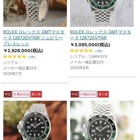
ROLEX ロレックス GMTマスタ
ROLEX ロレックス GMTマスタ
ー II 126720VTNR ジュビリー
ー II 126720VTNR
ブレスレット
￥3,065,000
(税込)
￥2,928,000
(税込)
（1件）
シリアル：1J6643Y9
（1件）
メーカー保証書日付：
シリアル：-
2023年8月
メーカー保証書日付：
2025年7月
中古
付属品完品
新入荷
中古
付属品完品
新入荷