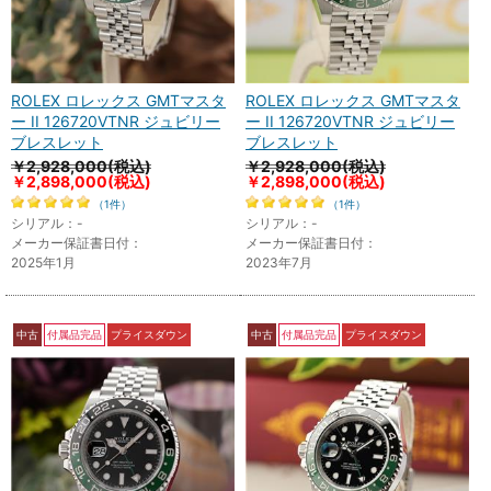
ROLEX ロレックス GMTマスタ
ROLEX ロレックス GMTマスタ
ー II 126720VTNR ジュビリー
ー II 126720VTNR ジュビリー
ブレスレット
ブレスレット
￥2,928,000(税込)
￥2,928,000(税込)
￥2,898,000
(税込)
￥2,898,000
(税込)
（1件）
（1件）
シリアル：-
シリアル：-
メーカー保証書日付：
メーカー保証書日付：
2025年1月
2023年7月
中古
付属品完品
プライスダウン
中古
付属品完品
プライスダウン