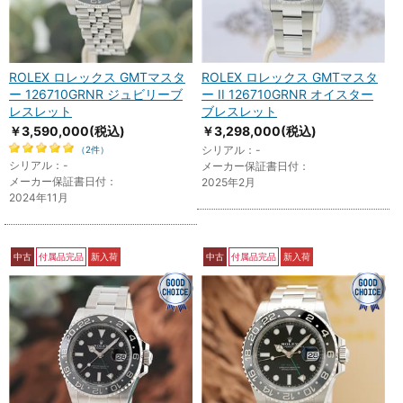
ROLEX ロレックス GMTマスタ
ROLEX ロレックス GMTマスタ
ー 126710GRNR ジュビリーブ
ー II 126710GRNR オイスター
レスレット
ブレスレット
￥3,590,000
(税込)
￥3,298,000
(税込)
シリアル：-
（2件）
シリアル：-
メーカー保証書日付：
メーカー保証書日付：
2025年2月
2024年11月
中古
付属品完品
新入荷
中古
付属品完品
新入荷