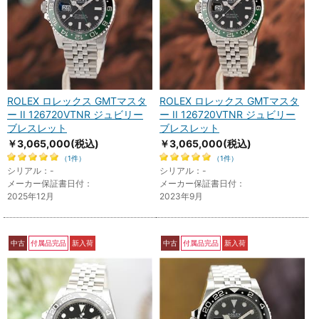
ROLEX ロレックス GMTマスタ
ROLEX ロレックス GMTマスタ
ー II 126720VTNR ジュビリー
ー II 126720VTNR ジュビリー
ブレスレット
ブレスレット
￥3,065,000
(税込)
￥3,065,000
(税込)
（1件）
（1件）
シリアル：-
シリアル：-
メーカー保証書日付：
メーカー保証書日付：
2025年12月
2023年9月
中古
付属品完品
新入荷
中古
付属品完品
新入荷