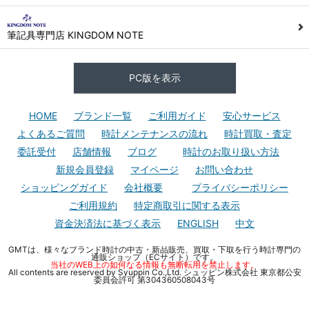
筆記具専門店 KINGDOM NOTE
PC版を表示
HOME
ブランド一覧
ご利用ガイド
安心サービス
よくあるご質問
時計メンテナンスの流れ
時計買取・査定
委託受付
店舗情報
ブログ
時計のお取り扱い方法
新規会員登録
マイページ
お問い合わせ
ショッピングガイド
会社概要
プライバシーポリシー
ご利用規約
特定商取引に関する表示
資金決済法に基づく表示
ENGLISH
中文
GMTは、様々なブランド時計の中古・新品販売、買取・下取を行う時計専門の
通販ショップ（ECサイト）です。
当社のWEB上の如何なる情報も無断転用を禁止します。
All contents are reserved by Syuppin Co.,Ltd. シュッピン株式会社 東京都公安
委員会許可 第304360508043号