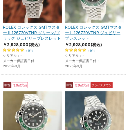
ROLEX ロレックス GMTマスタ
ROLEX ロレックス GMTマスタ
ー II 126720VTNR グリーン/ブ
ー II 126720VTNR ジュビリー
ラック ジュビリーブレスレット
ブレスレット
￥2,928,000
(税込)
￥2,928,000
(税込)
（1件）
（1件）
シリアル：-
シリアル：-
メーカー保証書日付：
メーカー保証書日付：
2025年8月
2025年9月
中古
付属品完品
中古
付属品完品
プライスダウン