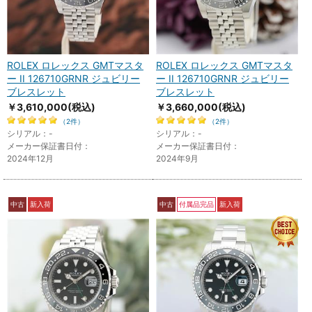
ROLEX ロレックス GMTマスタ
ROLEX ロレックス GMTマスタ
ー II 126710GRNR ジュビリー
ー II 126710GRNR ジュビリー
ブレスレット
ブレスレット
￥3,610,000
(税込)
￥3,660,000
(税込)
（2件）
（2件）
シリアル：-
シリアル：-
メーカー保証書日付：
メーカー保証書日付：
2024年12月
2024年9月
中古
新入荷
中古
付属品完品
新入荷