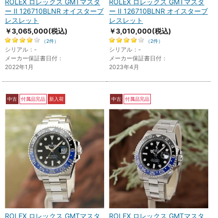
ROLEX ロレックス GMTマスタ
ROLEX ロレックス GMTマスタ
ー II 126710BLNR オイスターブ
ー II 126710BLNR オイスターブ
レスレット
レスレット
￥3,065,000
(税込)
￥3,010,000
(税込)
（2件）
（2件）
シリアル：-
シリアル：-
メーカー保証書日付：
メーカー保証書日付：
2022年1月
2023年4月
中古
付属品完品
新入荷
中古
付属品完品
ROLEX ロレックス GMTマスタ
ROLEX ロレックス GMTマスタ