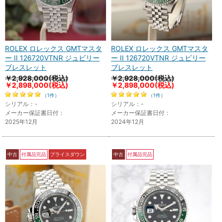
ROLEX ロレックス GMTマスタ
ROLEX ロレックス GMTマスタ
ー II 126720VTNR ジュビリー
ー II 126720VTNR ジュビリー
ブレスレット
ブレスレット
￥2,928,000(税込)
￥2,928,000(税込)
￥2,898,000
(税込)
￥2,898,000
(税込)
（1件）
（1件）
シリアル：-
シリアル：-
メーカー保証書日付：
メーカー保証書日付：
2025年12月
2024年12月
中古
付属品完品
プライスダウン
中古
付属品完品