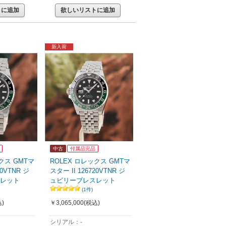
トに追加
欲しいリストに追加
新入荷
中古
付属品完品
クス GMTマ
ROLEX ロレックス GMTマ
20VTNR ジ
スター II 126720VTNR ジ
レット
ュビリーブレスレット
(1件)
)
￥3,065,000
(税込)
シリアル：-