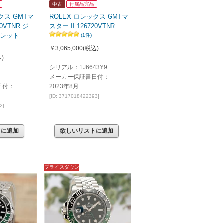
中古
付属品完品
クス GMTマ
ROLEX ロレックス GMTマ
20VTNR ジ
スター II 126720VTNR
レット
(1件)
￥3,065,000
(税込)
)
シリアル：1J6643Y9
メーカー保証書日付：
日付：
2023年8月
[ID: 3717018422393]
2]
トに追加
欲しいリストに追加
プライスダウン