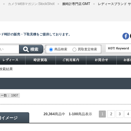
StockShot
GMT
カメラWEBマガジン:
腕時計専門店:
レディースブランド サ
ンド時計の販売・下取見積をご提供しております。
商品検索
買取査定検索
サブマリーナー
品検索結果
ー数： 1907
20,364
商品中
1-100
商品表示
1
2
3
4
着イメージ