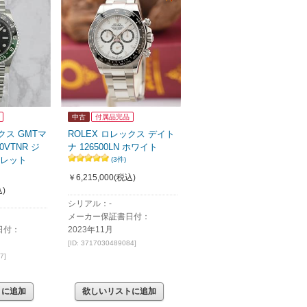
中古
付属品完品
クス GMTマ
ROLEX ロレックス デイト
20VTNR ジ
ナ 126500LN ホワイト
レット
(3件)
￥6,215,000
(税込)
)
シリアル：-
メーカー保証書日付：
日付：
2023年11月
[ID: 3717030489084]
7]
トに追加
欲しいリストに追加