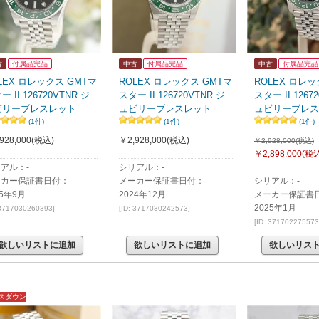
古
付属品完品
中古
付属品完品
中古
付属品完品
LEX ロレックス GMTマ
ROLEX ロレックス GMTマ
ROLEX ロレッ
ー II 126720VTNR ジ
スター II 126720VTNR ジ
スター II 1267
ビリーブレスレット
ュビリーブレスレット
ュビリーブレス
(1件)
(1件)
(1件)
928,000
(税込)
￥2,928,000
(税込)
￥2,928,000(税込)
￥2,898,000
(税込
アル：-
シリアル：-
ーカー保証書日付：
メーカー保証書日付：
シリアル：-
25年9月
2024年12月
メーカー保証書
2025年1月
 3717030260393]
[ID: 3717030242573]
[ID: 371702275573
欲しいリストに追加
欲しいリストに追加
欲しいリス
スダウン