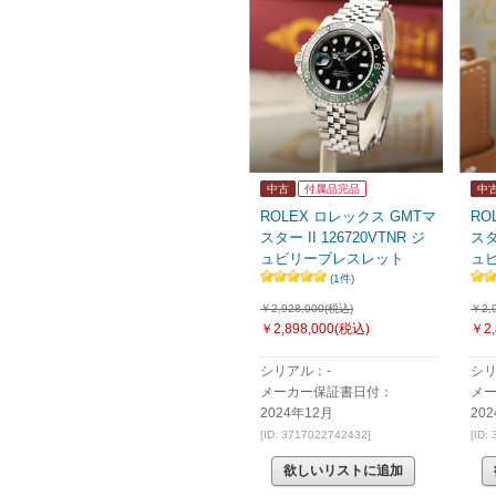
中古
付属品完品
中
ROLEX ロレックス GMTマ
RO
スター II 126720VTNR ジ
スタ
ュビリーブレスレット
ュ
(1件)
￥2,928,000(税込)
￥2,
￥2,898,000
(税込)
￥2,
シリアル：-
シリ
メーカー保証書日付：
メ
2024年12月
20
[ID: 3717022742432]
[ID:
欲しいリストに追加