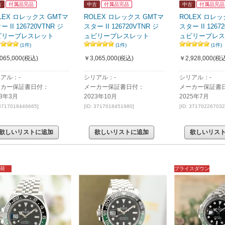
古
付属品完品
中古
付属品完品
中古
付属品完品
LEX ロレックス GMTマ
ROLEX ロレックス GMTマ
ROLEX ロレッ
ー II 126720VTNR ジ
スター II 126720VTNR ジ
スター II 1267
ビリーブレスレット
ュビリーブレスレット
ュビリーブレス
(1件)
(1件)
(1件)
065,000
(税込)
￥3,065,000
(税込)
￥2,928,000
(税込
アル：-
シリアル：-
シリアル：-
ーカー保証書日付：
メーカー保証書日付：
メーカー保証書
23年3月
2023年10月
2025年7月
 3717018446665]
[ID: 3717018451980]
[ID: 371702267032
欲しいリストに追加
欲しいリストに追加
欲しいリス
荷
プライスダウン