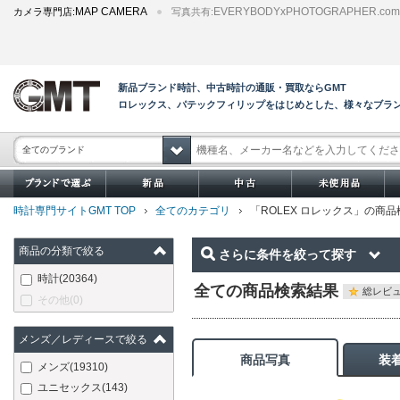
MAP CAMERA
EVERYBODYxPHOTOGRAPHER.com
カメラ専門店:
写真共有:
新品ブランド時計、中古時計の通販・買取ならGMT
ロレックス、パテックフィリップをはじめとした、様々なブラ
全てのブランド
時計専門サイトGMT TOP
全てのカテゴリ
「ROLEX ロレックス」の商
商品の分類で絞る
さらに条件を絞って探す
時計
(20364)
全ての商品検索結果
総レビュ
その他
(0)
メンズ／レディースで絞る
商品写真
装
メンズ
(19310)
ユニセックス
(143)