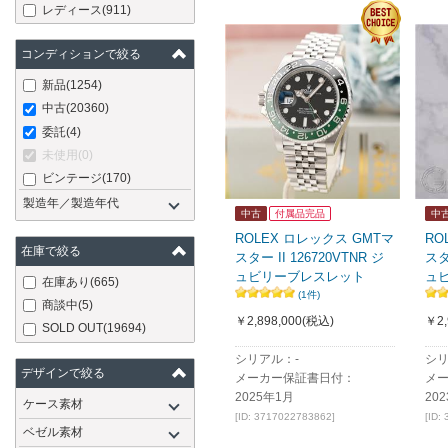
レディース
(911)
コンディションで絞る
新品
(1254)
中古
(20360)
委託
(4)
未使用
(0)
ビンテージ
(170)
製造年／製造年代
中古
付属品完品
中
ROLEX ロレックス GMTマ
RO
在庫で絞る
スター II 126720VTNR ジ
スタ
ュビリーブレスレット
ュ
在庫あり
(665)
(1件)
商談中
(5)
￥2,898,000
(税込)
￥2,
SOLD OUT
(19694)
シリアル：-
シリ
デザインで絞る
メーカー保証書日付：
メ
2025年1月
20
ケース素材
[ID: 3717022783862]
[ID:
ベゼル素材