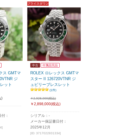
プライスダウン
中古
付属品完品
クス GMTマ
ROLEX ロレックス GMTマ
20VTNR ジ
スター II 126720VTNR ジ
レット
ュビリーブレスレット
(1件)
)
￥2,928,000(税込)
￥2,898,000
(税込)
日付：
シリアル：-
メーカー保証書日付：
2025年12月
4]
[ID: 3717022831334]