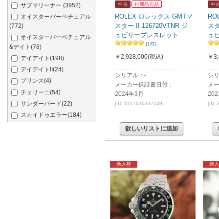
中古
付属品完品
中
サブマリーナー
(3952)
ROLEX ロレックス GMTマ
RO
オイスターパーペチュアル
スター II 126720VTNR ジ
スタ
(772)
ュビリーブレスレット
ュ
オイスターパーペチュアル
(1件)
&デイト
(78)
￥2,928,000
(税込)
￥3,
デイデイト
(198)
デイデイトII
(24)
シリアル：-
シリ
プリンス
(4)
メーカー保証書日付：
メ
チェリーニ
(54)
2024年3月
20
サンダーバード
(22)
[ID: 3717030337149]
[ID:
スカイドゥエラー
(184)
欲しいリストに追加
新入荷
新入