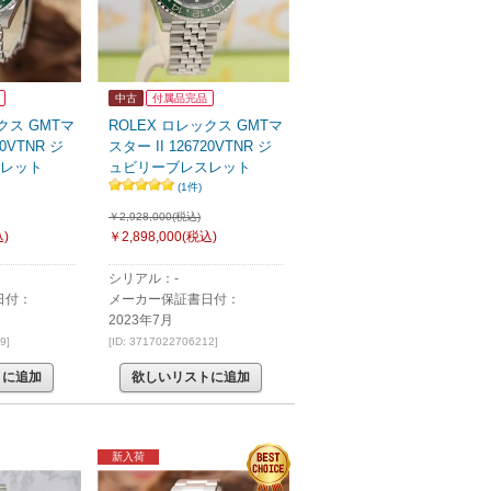
中古
付属品完品
クス GMTマ
ROLEX ロレックス GMTマ
20VTNR ジ
スター II 126720VTNR ジ
レット
ュビリーブレスレット
(1件)
￥2,928,000(税込)
)
￥2,898,000
(税込)
シリアル：-
日付：
メーカー保証書日付：
2023年7月
9]
[ID: 3717022706212]
トに追加
欲しいリストに追加
新入荷