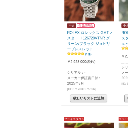
中古
付属品完品
中
ROLEX ロレックス GMTマ
RO
スター II 126720VTNR グ
スタ
リーン/ブラック ジュビリ
ュ
ーブレスレット
(1件)
￥2,
￥2,928,000
(税込)
シリ
シリアル：-
メ
メーカー保証書日付：
20
2025年8月
[ID:
[ID: 3717030275656]
欲しいリストに追加
プライスダウン
プライ