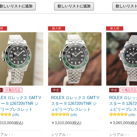
欲しいリストに追加
欲しいリストに追加
欲しいリス
荷
新入荷
新入荷
古
付属品完品
中古
中古
付属品完品
LEX ロレックス GMTマ
ROLEX ロレックス GMTマ
ROLEX ロレッ
ー II 126720VTNR ジ
スター II 126720VTNR ジ
スター II 1267
ビリーブレスレット
ュビリーブレスレット
ュビリーブレス
(1件)
(1件)
(1件)
010,000
(税込)
￥3,010,000
(税込)
￥3,065,000
(税込
アル：-
シリアル：-
シリアル：-