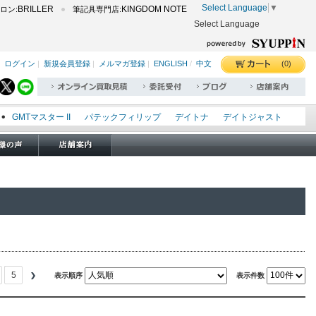
Select Language
▼
BRILLER
KINGDOM NOTE
ロン:
筆記具専門店:
Select Language
(0)
ログイン
|
新規会員登録
|
メルマガ登録
|
ENGLISH
/
中文
GMTマスター II
パテックフィリップ
デイトナ
デイトジャスト
エクスプローラー I
オイスターパーペチュアル
シードゥエラー
オメガ
ロレックス
タグホイヤー
パネライ
5
表示順序
表示件数