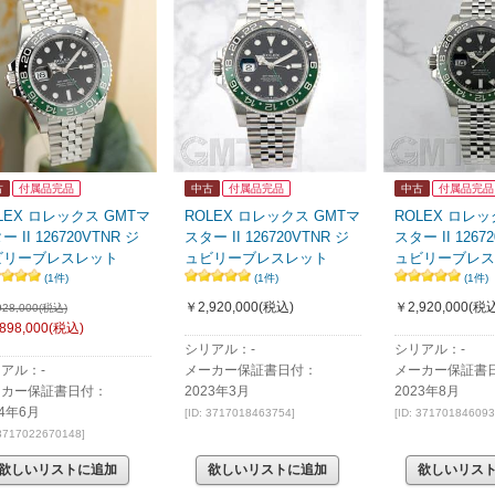
古
付属品完品
中古
付属品完品
中古
付属品完品
LEX ロレックス GMTマ
ROLEX ロレックス GMTマ
ROLEX ロレッ
ー II 126720VTNR ジ
スター II 126720VTNR ジ
スター II 1267
ビリーブレスレット
ュビリーブレスレット
ュビリーブレス
(1件)
(1件)
(1件)
￥2,920,000
(税込)
￥2,920,000
(税込
928,000(税込)
898,000
(税込)
シリアル：-
シリアル：-
アル：-
メーカー保証書日付：
メーカー保証書
ーカー保証書日付：
2023年3月
2023年8月
24年6月
[ID: 3717018463754]
[ID: 371701846093
 3717022670148]
欲しいリストに追加
欲しいリストに追加
欲しいリス