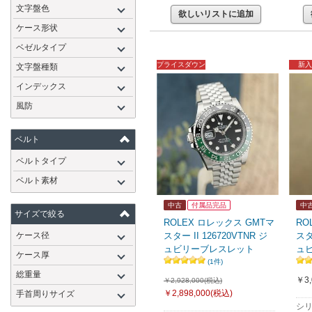
文字盤色
欲しいリストに追加
ケース形状
ベゼルタイプ
プライスダウン
新入
文字盤種類
インデックス
風防
ベルト
ベルトタイプ
ベルト素材
中古
付属品完品
中
サイズで絞る
ROLEX ロレックス GMTマ
RO
ケース径
スター II 126720VTNR ジ
スタ
ュビリーブレスレット
ュ
ケース厚
(1件)
総重量
￥3,
￥2,928,000(税込)
￥2,898,000
(税込)
手首周りサイズ
シリ