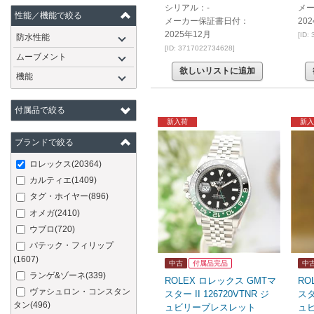
シリアル：-
メ
性能／機能で絞る
メーカー保証書日付：
20
2025年12月
[ID:
防水性能
[ID: 3717022734628]
ムーブメント
欲しいリストに追加
機能
付属品で絞る
新入荷
新入
ブランドで絞る
ロレックス
(20364)
カルティエ
(1409)
タグ・ホイヤー
(896)
オメガ
(2410)
ウブロ
(720)
パテック・フィリップ
(1607)
中古
付属品完品
中
ランゲ&ゾーネ
(339)
ROLEX ロレックス GMTマ
RO
ヴァシュロン・コンスタン
スター II 126720VTNR ジ
スタ
タン
(496)
ュビリーブレスレット
ュ