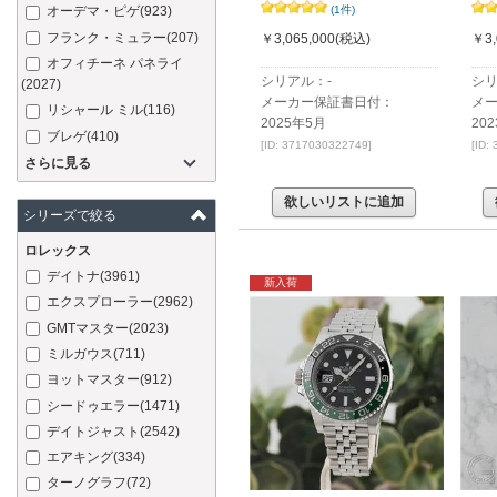
(1件)
オーデマ・ピゲ
(923)
フランク・ミュラー
(207)
￥3,065,000
(税込)
￥3,
オフィチーネ パネライ
シリアル：-
シリ
(2027)
メーカー保証書日付：
メ
リシャール ミル
(116)
2025年5月
20
ブレゲ
(410)
[ID: 3717030322749]
[ID:
さらに見る
欲しいリストに追加
シリーズで絞る
ロレックス
デイトナ
(3961)
新入荷
エクスプローラー
(2962)
GMTマスター
(2023)
ミルガウス
(711)
ヨットマスター
(912)
シードゥエラー
(1471)
デイトジャスト
(2542)
エアキング
(334)
ターノグラフ
(72)