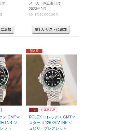
日付：
メーカー保証書日付：
2023年9月
0]
[ID: 3717030501694]
トに追加
欲しいリストに追加
新入荷
中古
付属品完品
クス GMTマ
ROLEX ロレックス GMTマ
20VTNR ジ
スター II 126720VTNR ジ
レット
ュビリーブレスレット