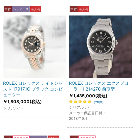
中古
レディース
新入荷
中古
新入荷
ROLEX ロレックス デイトジャ
ROLEX ロレックス エクスプロ
スト 179171G ブラック コンピ
ーラー I 214270 前期型
ューター
￥1,435,000
(税込)
￥1,808,000
(税込)
（20件）
シリアル：-
シリアル：-
メーカー保証書日付：
2013年9月