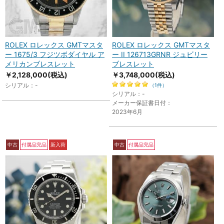
ROLEX ロレックス GMTマスタ
ROLEX ロレックス GMTマスタ
ー 1675/3 フジツボダイヤル ア
ー II 126713GRNR ジュビリー
メリカンブレスレット
ブレスレット
￥2,128,000
(税込)
￥3,748,000
(税込)
シリアル：-
（1件）
シリアル：-
メーカー保証書日付：
2023年6月
中古
付属品完品
新入荷
中古
付属品完品