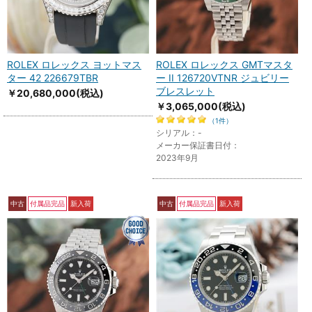
ROLEX ロレックス ヨットマス
ROLEX ロレックス GMTマスタ
ター 42 226679TBR
ー II 126720VTNR ジュビリー
ブレスレット
￥20,680,000
(税込)
￥3,065,000
(税込)
（1件）
シリアル：-
メーカー保証書日付：
2023年9月
中古
付属品完品
新入荷
中古
付属品完品
新入荷