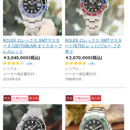
ROLEX ロレックス GMTマスタ
ROLEX ロレックス GMTマスタ
ー II 126710BLNR オイスターブ
ー I 16750 レッド/ブルー フチ
レスレット
有り
￥3,045,000
(税込)
￥2,070,000
(税込)
（2件）
（1件）
シリアル：-
シリアル：-
メーカー保証書日付：
メーカー保証書日付：
2024年4月
1988年9月
中古
付属品完品
新入荷
中古
付属品完品
新入荷