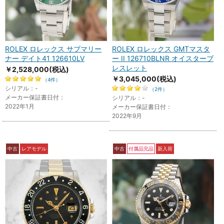
ROLEX ロレックス サブマリー
ROLEX ロレックス GMTマスタ
ナー デイト41 126610LV
ー II 126710BLNR オイスターブ
レスレット
￥2,528,000
(税込)
￥3,045,000
(税込)
（4件）
シリアル：-
（2件）
メーカー保証書日付：
シリアル：-
2022年1月
メーカー保証書日付：
2022年9月
中古
レアモデル
中古
付属品完品
新入荷