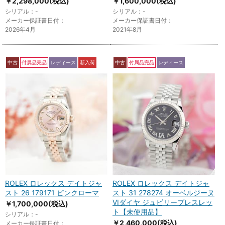
￥2,298,000
(税込)
￥1,600,000
(税込)
シリアル：-
シリアル：-
メーカー保証書日付：
メーカー保証書日付：
2026年4月
2021年8月
中古
付属品完品
レディース
新入荷
中古
付属品完品
レディース
ROLEX ロレックス デイトジャ
ROLEX ロレックス デイトジャ
スト 26 179171 ピンクローマ
スト 31 278274 オーベルジーヌ
VIダイヤ ジュビリーブレスレッ
￥1,700,000
(税込)
ト【未使用品】
シリアル：-
￥2,460,000
(税込)
メーカー保証書日付：