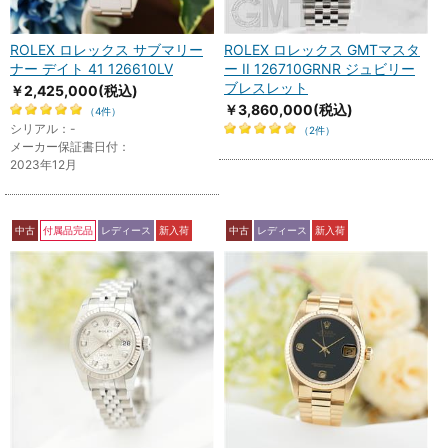
ROLEX ロレックス サブマリー
ROLEX ロレックス GMTマスタ
ナー デイト 41 126610LV
ー II 126710GRNR ジュビリー
ブレスレット
￥2,425,000
(税込)
￥3,860,000
(税込)
（4件）
シリアル：-
（2件）
メーカー保証書日付：
2023年12月
中古
付属品完品
レディース
新入荷
中古
レディース
新入荷