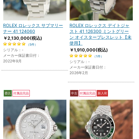
ROLEX ロレックス サブマリー
ROLEX ロレックス デイトジャ
ナー 41 124060
スト 41 126300 ミントグリー
ン オイスターブレスレット【未
￥2,130,000
(税込)
使用】
（5件）
￥1,910,000
(税込)
シリアル：-
メーカー保証書日付：
（1件）
2022年9月
シリアル：-
メーカー保証書日付：
2026年2月
委託
付属品完品
中古
付属品完品
新入荷