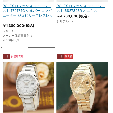
ROLEX ロレックス デイトジャ
ROLEX ロレックス デイトジャ
スト 179174G シルバー コンピ
スト 682782BR オニキス
ューター ジュビリーブレスレッ
￥4,730,000
(税込)
ト
シリアル：-
￥1,380,000
(税込)
シリアル：-
メーカー保証書日付：
2013年12月
中古
付属品完品
中古
新入荷