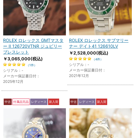
ROLEX ロレックス GMTマスタ
ROLEX ロレックス サブマリー
ー II 126720VTNR ジュビリー
ナー デイト41 126610LV
ブレスレット
￥2,528,000
(税込)
￥3,065,000
(税込)
（4件）
シリアル：-
（1件）
メーカー保証書日付：
シリアル：-
2021年12月
メーカー保証書日付：
2025年12月
中古
付属品完品
レディース
新入荷
中古
レディース
新入荷