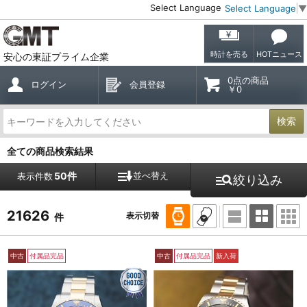
Select Language
Select Language
▼
時計を売る
HOTニュース
安心の東証プライム企業
0点の商品
ログイン
会員登録
￥0
検索
全ての商品検索結果
50件
並べ替え
表示件数
絞り込み
21626
表示切替
件
中古
付属品完品
中古
付属品完品
新入荷