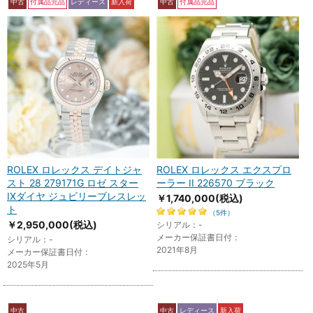
中古
付属品完品
レディース
新入荷
中古
付属品完品
ROLEX ロレックス デイトジャ
ROLEX ロレックス エクスプロ
スト 28 279171G ロゼ スター
ーラー II 226570 ブラック
IXダイヤ ジュビリーブレスレッ
￥1,740,000
(税込)
ト
（5件）
￥2,950,000
(税込)
シリアル：-
メーカー保証書日付：
シリアル：-
2021年8月
メーカー保証書日付：
2025年5月
中古
中古
レディース
新入荷