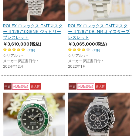
ROLEX ロレックス GMTマスタ
ROLEX ロレックス GMTマスタ
ー II 126710GRNR ジュビリー
ー II 126710BLNR オイスターブ
ブレスレット
レスレット
￥3,610,000
(税込)
￥3,065,000
(税込)
（2件）
（2件）
シリアル：-
シリアル：-
メーカー保証書日付：
メーカー保証書日付：
2024年12月
2022年1月
中古
付属品完品
新入荷
中古
付属品完品
新入荷