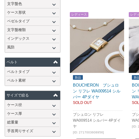
文字盤色
ケース形状
レディース
レデ
ベゼルタイプ
文字盤種類
インデックス
風防
ベルト
ベルトタイプ
新品
新
ベルト素材
BOUCHERON ブシュロ
BO
ン リフレ WA009514 シル
ン 
サイズで絞る
バー 4Pダイヤ
WA
SOLD OUT
SOL
ケース径
ケース厚
ブシュロン リフレ
ブシ
WA009514 シルバー 4Pダイ
WA0
総重量
ヤ
[ID:
手首周りサイズ
[ID: 2717003608956]