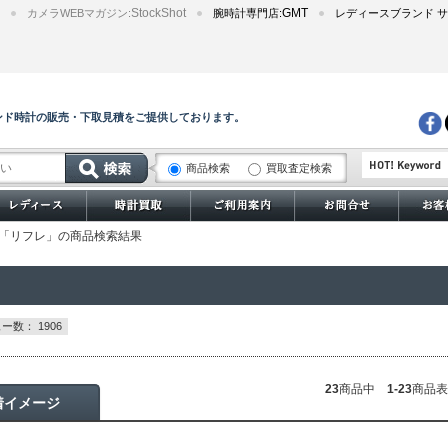
StockShot
GMT
カメラWEBマガジン:
腕時計専門店:
レディースブランド サ
ンド時計の販売・下取見積をご提供しております。
商品検索
買取査定検索
サブマリーナー
ン」「リフレ」の商品検索結果
ー数： 1906
23
商品中
1-23
商品表
着イメージ