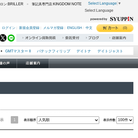
Select Language
▼
BRILLER
KINGDOM NOTE
ロン:
筆記具専門店:
Select Language
(0)
ログイン
|
新規会員登録
|
メルマガ登録
|
ENGLISH
/
中文
GMTマスター II
パテックフィリップ
デイトナ
デイトジャスト
エクスプローラー I
オイスターパーペチュアル
シードゥエラー
オメガ
ロレックス
タグホイヤー
パネライ
示
1
表示順序
表示件数