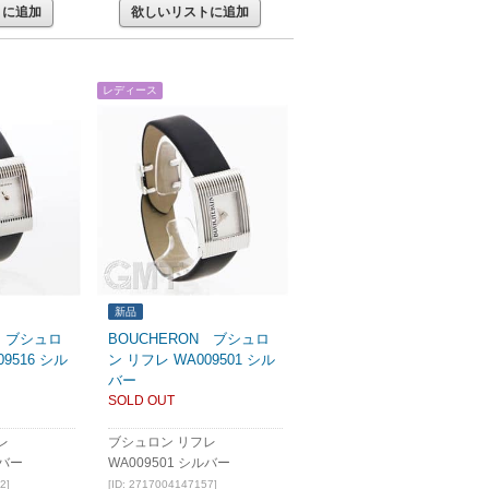
トに追加
欲しいリストに追加
レディース
新品
N ブシュロ
BOUCHERON ブシュロ
9516 シル
ン リフレ WA009501 シル
バー
SOLD OUT
レ
ブシュロン リフレ
ルバー
WA009501 シルバー
2]
[ID: 2717004147157]