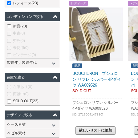
レディース
(23)
レディース
レデ
コンディションで絞る
新品
(23)
中古
(0)
委託
(0)
未使用
(0)
ビンテージ
(0)
製造年／製造年代
新品
新
BOUCHERON ブシュロ
BO
在庫で絞る
ン リフレ シルバー 4Pダイ
ン 
ヤ WA009526
バ
在庫あり
(0)
SOLD OUT
SOL
商談中
(0)
SOLD OUT
(23)
ブシュロン リフレ シルバー
ブシ
4Pダイヤ WA009526
WA
デザインで絞る
[ID: 2717004147386]
[ID:
ケース素材
欲しいリストに追加
ベゼル素材