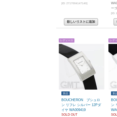
WA
[ID: 2717004147140]
ー
[ID:
欲しいリストに追加
レディース
レデ
新品
新
BOUCHERON ブシュロ
BO
ン リフレ シルバー 12Pダ
ン 
イヤ WA009419
WA
SOLD OUT
SOL