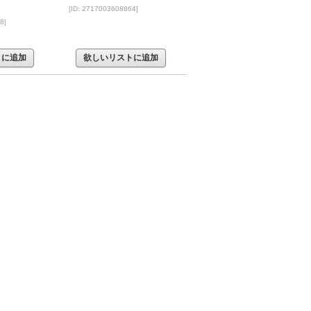
[ID: 2717003608864]
8]
トに追加
欲しいリストに追加