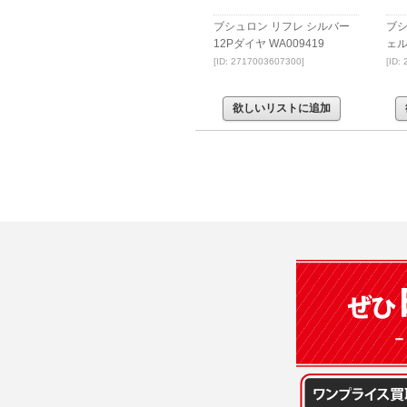
ブシュロン リフレ シルバー
ブシ
12Pダイヤ WA009419
ェル
[ID: 2717003607300]
[ID:
欲しいリストに追加