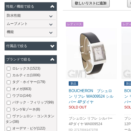
欲しいリストに追加
性能／機能で絞る
防水性能
ムーブメント
レディース
レデ
機能
付属品で絞る
ブランドで絞る
ロレックス
(1523)
カルティエ
(1006)
タグ・ホイヤー
(179)
新品
新
オメガ
(663)
BOUCHERON ブシュロ
BO
ウブロ
(144)
ン リフレ WA009524 シル
ン 
バー 4Pダイヤ
バー
パテック・フィリップ
(99)
SOLD OUT
SOL
ランゲ&ゾーネ
(8)
ヴァシュロン・コンスタン
ブシュロン リフレ シルバー
ブシ
タン
(38)
4Pダイヤ WA009524
12
オーデマ・ピゲ
(122)
ール
[ID: 2717004147379]