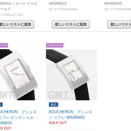
009414 シルバー イエロ
WA009515
WA009425
ゴールド
[ID: 2717003611994]
[ID: 271700360888
 2717004147133]
欲しいリストに追加
欲しいリストに追加
欲しいリス
ィース
レディース
品
新品
UCHERON ブシュロ
BOUCHERON ブシュロ
リフレ ピンクシェル
ン リフレ WA009402
009418
SOLD OUT
D OUT