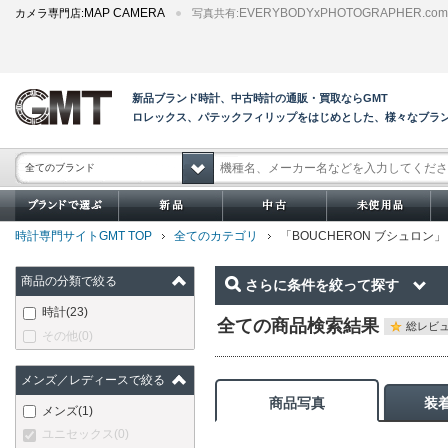
MAP CAMERA
EVERYBODYxPHOTOGRAPHER.com
カメラ専門店:
写真共有:
新品ブランド時計、中古時計の通販・買取ならGMT
ロレックス、パテックフィリップをはじめとした、様々なブラ
全てのブランド
時計専門サイトGMT TOP
全てのカテゴリ
「BOUCHERON ブシュロ
商品の分類で絞る
さらに条件を絞って探す
時計
(23)
全ての商品検索結果
総レビュ
その他
(0)
メンズ／レディースで絞る
商品写真
装
メンズ
(1)
ユニセックス
(0)