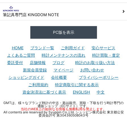
筆記具専門店 KINGDOM NOTE
PC版を表示
HOME
ブランド一覧
ご利用ガイド
安心サービス
よくあるご質問
時計メンテナンスの流れ
時計買取・査定
委託受付
店舗情報
ブログ
時計のお取り扱い方法
新規会員登録
マイページ
お問い合わせ
ショッピングガイド
会社概要
プライバシーポリシー
ご利用規約
特定商取引に関する表示
資金決済法に基づく表示
ENGLISH
中文
GMTは、様々なブランド時計の中古・新品販売、買取・下取を行う時計専門の
通販ショップ（ECサイト）です。
当社のWEB上の如何なる情報も無断転用を禁止します。
All contents are reserved by Syuppin Co.,Ltd. シュッピン株式会社 東京都公安
委員会許可 第304360508043号