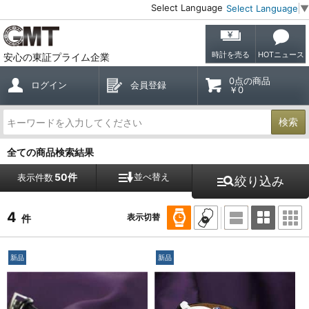
Select Language
Select Language
▼
時計を売る
HOTニュース
安心の東証プライム企業
0点の商品
ログイン
会員登録
￥0
検索
全ての商品検索結果
50件
並べ替え
表示件数
絞り込み
4
表示切替
件
新品
新品