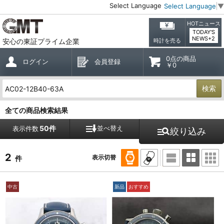
Select Language
Select Language
▼
HOTニュース
TODAY'S
NEWS+2
安心の東証プライム企業
時計を売る
0点の商品
ログイン
会員登録
￥0
検索
全ての商品検索結果
50件
並べ替え
表示件数
絞り込み
2
表示切替
件
中古
新品
おすすめ