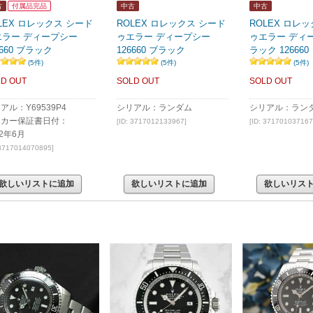
古
付属品完品
中古
中古
LEX ロレックス シード
ROLEX ロレックス シード
ROLEX ロレ
エラー ディープシー
ゥエラー ディープシー
ゥエラー ディ
6660 ブラック
126660 ブラック
ラック 126660
(5件)
(5件)
(5件)
D OUT
SOLD OUT
SOLD OUT
アル：Y69539P4
シリアル：ランダム
シリアル：ラン
ーカー保証書日付：
[ID: 3717012133967]
[ID: 371701037167
22年6月
 3717014070895]
欲しいリストに追加
欲しいリストに追加
欲しいリス