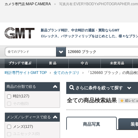
MAP CAMERA
EVERYBODYxPHOTOGRAPHER.com
カメラ専門店:
写真共有:
新品ブランド時計、中古時計の通販・買取ならGMT
ロレックス、パテックフィリップをはじめとした、様々なブラ
全てのブランド
時計専門サイトGMT TOP
全てのカテゴリ
「126660 ブラック」の商品
商品の分類で絞る
さらに条件を絞って探す
時計
(127)
全ての商品検索結果
総レビュ
その他
(0)
メンズ／レディースで絞る
商品写真
装
メンズ
(127)
ユニセックス
(0)