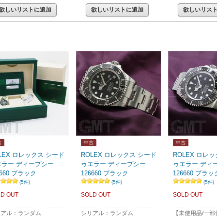
欲しいリストに追加
欲しいリストに追加
欲しいリス
古
中古
中古
LEX ロレックス シード
ROLEX ロレックス シード
ROLEX ロレ
エラー ディープシー
ゥエラー ディープシー
ゥエラー ディ
6660 ブラック
126660 ブラック
126660 ブラッ
(5件)
(5件)
(5件)
D OUT
SOLD OUT
SOLD OUT
リアル：ランダム
シリアル：ランダム
【未使用品/一部