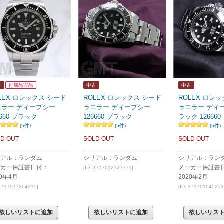
古
付属品完品
中古
中古
LEX ロレックス シード
ROLEX ロレックス シード
ROLEX ロレ
エラー ディープシー
ゥエラー ディープシー
ゥエラー ディ
6660 ブラック
126660 ブラック
ラック 126660
(5件)
(5件)
(5件)
D OUT
SOLD OUT
SOLD OUT
リアル：ランダム
シリアル：ランダム
シリアル：ラン
ーカー保証書日付：
メーカー保証書
[ID: 3717012127775]
19年4月
2020年2月
 3717017264215]
[ID: 371701045253
欲しいリストに追加
欲しいリストに追加
欲しいリス