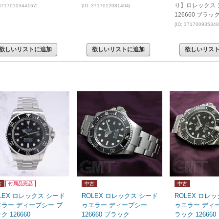
り】ロレックス 
 3717010344167]
[ID: 3717012081404]
126660 ブラッ
[ID: 371700935348
欲しいリストに追加
欲しいリストに追加
欲しいリス
古
付属品完品
中古
中古
LEX ロレックス シード
ROLEX ロレックス シード
ROLEX ロレ
エラー ディープシー ブ
ゥエラー ディープシー
ゥエラー ディ
ク 126660
126660 ブラック
ラック 126660