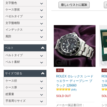
文字盤色
欲しいリストに追加
ケース形状
ベゼルタイプ
文字盤種類
インデックス
風防
ベルト
ベルトタイプ
ベルト素材
中古
中
サイズで絞る
ROLEX ロレックス シード
RO
ケース径
ゥエラー ディープシー ブ
ゥ
ラック 126660
12
ケース厚
(5件)
総重量
SOLD OUT
SOL
手首周りサイズ
メーカー保証書日付：
シ