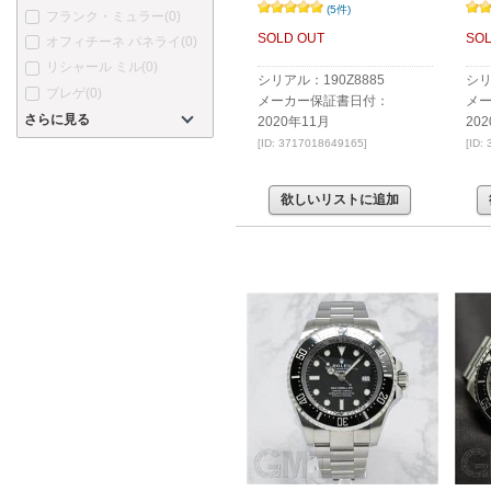
(5件)
フランク・ミュラー
(0)
SOLD OUT
SOL
オフィチーネ パネライ
(0)
リシャール ミル
(0)
シリアル：190Z8885
シリ
ブレゲ
(0)
メーカー保証書日付：
メ
さらに見る
2020年11月
20
[ID: 3717018649165]
[ID:
欲しいリストに追加