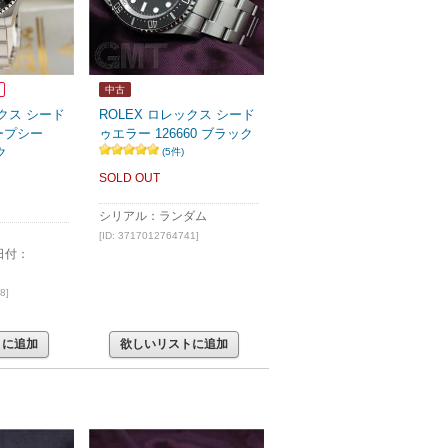
中古
ックス シード
ROLEX ロレックス シード
ープシー
ゥエラー 126660 ブラック
ク
(5件)
SOLD OUT
シリアル：ランダム
[ID: 3717012764741]
日付：
8]
トに追加
欲しいリストに追加