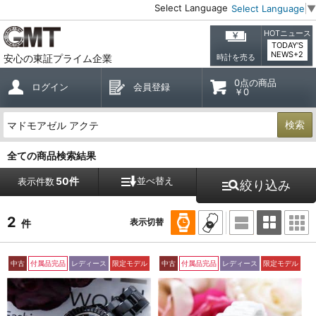
Select Language
Select Language
▼
HOTニュース
TODAY'S
NEWS+2
安心の東証プライム企業
時計を売る
0点の商品
ログイン
会員登録
￥0
検索
全ての商品検索結果
50件
並べ替え
表示件数
絞り込み
2
表示切替
件
中古
付属品完品
レディース
限定モデル
中古
付属品完品
レディース
限定モデル