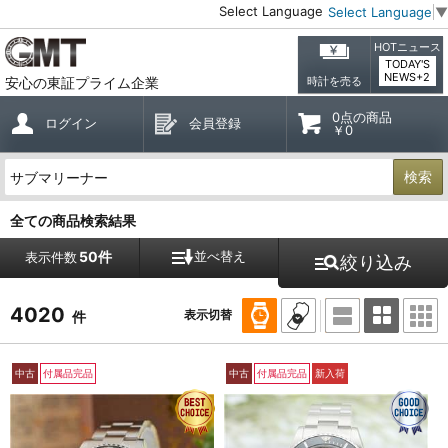
Select Language
Select Language
▼
HOTニュース
TODAY'S
NEWS+2
安心の東証プライム企業
時計を売る
0点の商品
ログイン
会員登録
￥0
検索
全ての商品検索結果
50件
並べ替え
表示件数
絞り込み
4020
表示切替
件
中古
付属品完品
中古
付属品完品
新入荷