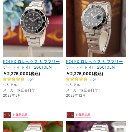
ROLEX ロレックス サブマリー
ROLEX ロレックス サブマリー
ナー デイト 41 126610LN
ナー デイト 41 126610LN
￥2,275,000
(税込)
￥2,275,000
(税込)
（10件）
（10件）
シリアル：-
シリアル：-
メーカー保証書日付：
メーカー保証書日付：
2023年5月
2023年12月
中古
付属品完品
中古
付属品完品