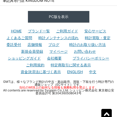
筆記具専門店 KINGDOM NOTE
PC版を表示
HOME
ブランド一覧
ご利用ガイド
安心サービス
よくあるご質問
時計メンテナンスの流れ
時計買取・査定
委託受付
店舗情報
ブログ
時計のお取り扱い方法
新規会員登録
マイページ
お問い合わせ
ショッピングガイド
会社概要
プライバシーポリシー
ご利用規約
特定商取引に関する表示
資金決済法に基づく表示
ENGLISH
中文
GMTは、様々なブランド時計の中古・新品販売、買取・下取を行う時計専門の
通販ショップ（ECサイト）です。
当社のWEB上の如何なる情報も無断転用を禁止します。
All contents are reserved by Syuppin Co.,Ltd. シュッピン株式会社 東京都公安
委員会許可 第304360508043号