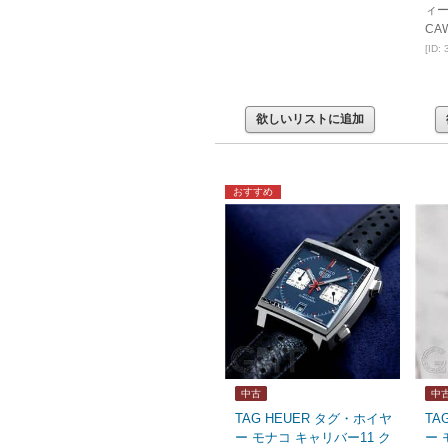
ィ
CAW
[ID:
欲しいリストに追加
おすすめ
中古
中
TAG HEUER タグ・ホイヤ
TA
ー モナコ キャリバー11 ク
ー 