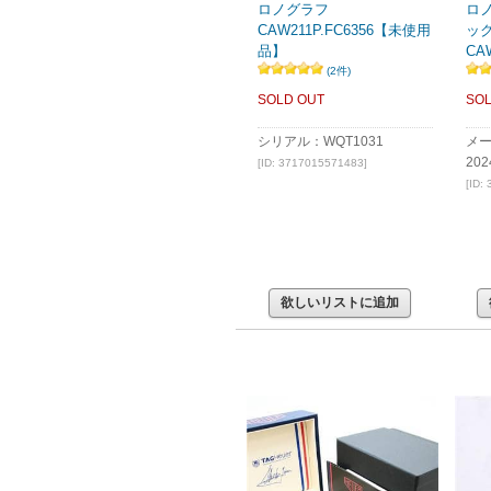
ロノグラフ
ロ
CAW211P.FC6356【未使用
ッ
品】
CAW
(2件)
SOLD OUT
SOL
シリアル：WQT1031
メ
20
[ID: 3717015571483]
[ID:
欲しいリストに追加