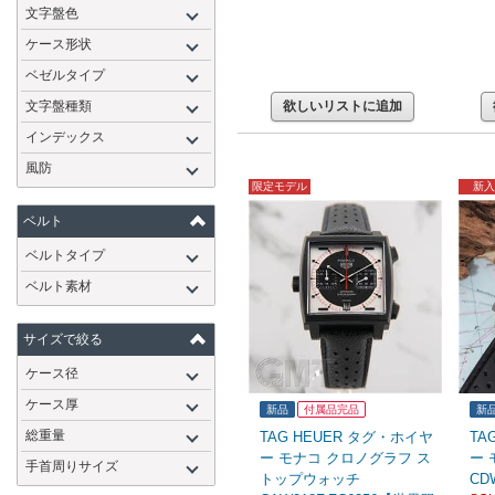
文字盤色
ケース形状
ベゼルタイプ
文字盤種類
欲しいリストに追加
インデックス
風防
限定モデル
新入
ベルト
ベルトタイプ
ベルト素材
サイズで絞る
ケース径
ケース厚
新品
付属品完品
新
総重量
TAG HEUER タグ・ホイヤ
TA
ー モナコ クロノグラフ ス
ー 
手首周りサイズ
トップウォッチ
CDW