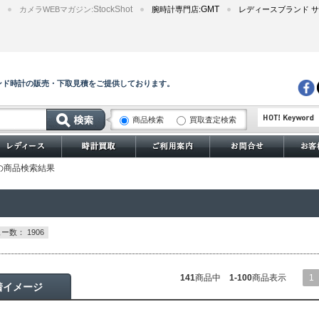
StockShot
GMT
カメラWEBマガジン:
腕時計専門店:
レディースブランド サ
ンド時計の販売・下取見積をご提供しております。
商品検索
買取査定検索
サブマリーナー
3」の商品検索結果
ー数： 1906
141
商品中
1-100
商品表示
1
着イメージ