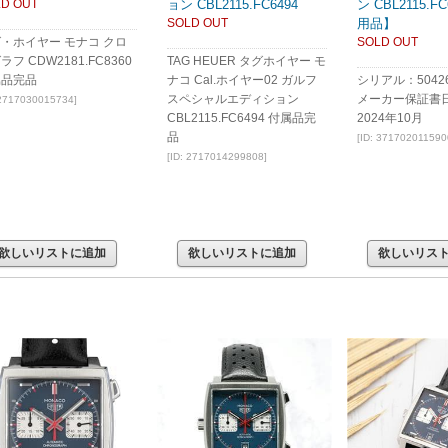
D OUT
ョン CBL2115.FC6494
ン CBL2115.F
SOLD OUT
用品】
・ホイヤー モナコ クロ
SOLD OUT
ラフ CDW2181.FC8360
TAG HEUER タグホイヤー モ
属品完品
ナコ Cal.ホイヤー02 ガルフ
シリアル：50426
スペシャルエディション
メーカー保証書
 2717030015734]
CBL2115.FC6494 付属品完
2024年10月
品
[ID: 371702011590
[ID: 2717014299808]
欲しいリストに追加
欲しいリストに追加
欲しいリス