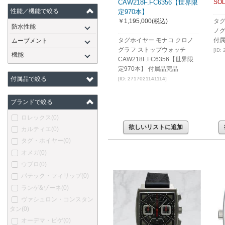
CAW218F.FC6356【世界限
SOL
性能／機能で絞る
定970本】
￥1,195,000
(税込)
タグ
防水性能
ノグ
タグホイヤー モナコ クロノ
付
ムーブメント
グラフ ストップウォッチ
[ID:
機能
CAW218F.FC6356【世界限
定970本】 付属品完品
付属品で絞る
[ID: 2717021141114]
ブランドで絞る
ロレックス
(0)
欲しいリストに追加
カルティエ
(0)
タグ・ホイヤー
(0)
オメガ
(0)
ウブロ
(0)
パテック・フィリップ
(0)
ランゲ&ゾーネ
(0)
ヴァシュロン・コンスタン
タン
(0)
オーデマ・ピゲ
(0)