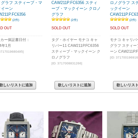
ノグラフ スティーブ・マ
CAW211P.FC6356 スティ
ロノグラフ ス
クイーン
ーブ・マックイーン クロノ
ックイーン
211P.FC6356
グラフ
CAW211P.FC63
(2件)
(2件)
(2件)
D OUT
SOLD OUT
SOLD OUT
ーカー保証書日付：
タグ・ホイヤー モナコ キャ
モナコ キャリバ
24年1月
リバー11 CAW211P.FC6356
グラフ スティー
スティーブ・マックイーン ク
ーン CAW211P.F
 3717019680495]
ロノグラフ
[ID: 371700196916
[ID: 3717008831266]
欲しいリストに追加
欲しいリストに追加
欲しいリス