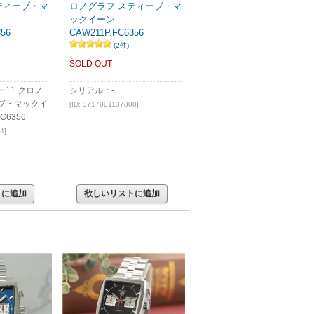
ティーブ・マ
ロノグラフ スティーブ・マ
ックイーン
56
CAW211P.FC6356
(2件)
SOLD OUT
ー11 クロノ
シリアル：-
ブ・マックイ
[ID: 3717001137808]
C6356
4]
トに追加
欲しいリストに追加