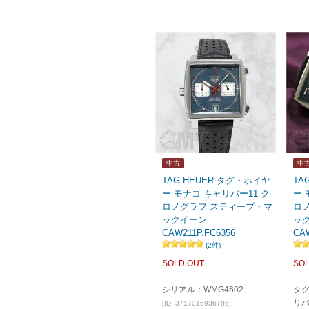
中古
中
TAG HEUER タグ・ホイヤ
TA
ー モナコ キャリバー11 ク
ー 
ロノグラフ スティーブ・マ
ロ
ックイーン
ッ
CAW211P.FC6356
CAW
(2件)
SOLD OUT
SOL
シリアル：WMG4602
タグ
リバ
[ID: 3717016936786]