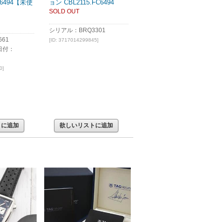
C6494【未使
ョン CBL2115.FC6494
SOLD OUT
シリアル：BRQ3301
61
[ID: 3717014299845]
日付：
0]
トに追加
欲しいリストに追加