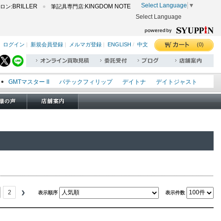
Select Language
▼
BRILLER
KINGDOM NOTE
ロン:
筆記具専門店:
Select Language
(0)
ログイン
|
新規会員登録
|
メルマガ登録
|
ENGLISH
/
中文
GMTマスター II
パテックフィリップ
デイトナ
デイトジャスト
エクスプローラー I
オイスターパーペチュアル
シードゥエラー
オメガ
ロレックス
タグホイヤー
パネライ
2
表示順序
表示件数