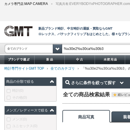
MAP CAMERA
EVERYBODYxPHOTOGRAPHER.com
カメラ専門店:
写真共有:
新品ブランド時計、中古時計の通販・買取ならGMT
ロレックス、パテックフィリップをはじめとした、様々なブラ
全てのブランド
時計専門サイトGMT TOP
全てのカテゴリ
「%u30e2%u30ca%u30b
商品の分類で絞る
さらに条件を絞って探す
時計
(0)
全ての商品検索結果
総レビュ
その他
(0)
メンズ／レディースで絞る
商品写真
装
メンズ
(0)
ユニセックス
(0)