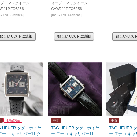
ーブ・マックイーン
ィーブ・マックイーン
211P.FC6356
CAW211P.FC6356
 3717012255904]
[ID: 3717014455265]
欲しいリストに追加
欲しいリストに追加
欲しいリス
古
付属品完品
中古
中古
G HEUER タグ・ホイヤ
TAG HEUER タグ・ホイヤ
TAG HEUER
モナコ キャリバー11 ク
ー モナコ キャリバー11
ー モナコ キャ