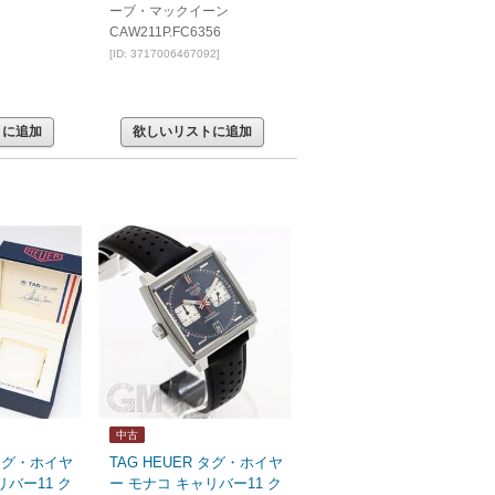
ーブ・マックイーン
CAW211P.FC6356
[ID: 3717006467092]
トに追加
欲しいリストに追加
中古
 タグ・ホイヤ
TAG HEUER タグ・ホイヤ
リバー11 ク
ー モナコ キャリバー11 ク