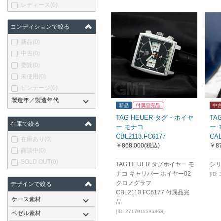
レディース
(0)
コンディションで絞る
新品
(0)
中古
(0)
委託
(0)
未使用
(0)
ビンテージ
(0)
製造年／製造年代
新品
付属品完品
中
TAG HEUER タグ・ホイヤ
TA
在庫で絞る
ー モナコ
ー モ
CBL2113.FC6177
CAL
在庫あり
(0)
￥868,000
(税込)
￥87
商談中
(0)
SOLD OUT
(0)
TAG HEUER タグホイヤー モ
シリ
ナコ キャリバー ホイヤー02
[ID:
クロノグラフ
デザインで絞る
CBL2113.FC6177 付属品完
ケース素材
品
[ID: 2717011596863]
ベゼル素材