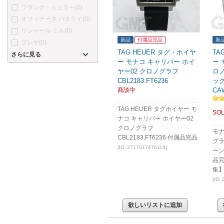
フランク・ミュラー
(0)
オフィチーネ パネライ
(0)
リシャール ミル
(0)
新品
付属品完品
新
ブレゲ
(0)
TAG HEUER タグ・ホイヤ
TA
さらに見る
ー モナコ キャリバー ホイ
ー 
ヤー02 クロノグラフ
ロ
CBL2183.FT6236
ッ
商談中
CAW
TAG HEUER タグホイヤー モ
SOL
ナコ キャリバー ホイヤー02
クロノグラフ
モナ
CBL2183.FT6236 付属品完品
グラ
[ID: 2717017476114]
ーン
品完
集
[ID:
欲しいリストに追加