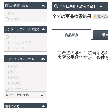
商品の分類で絞る
さらに条件を絞って探す
時計
(0)
全ての商品検索結果
総レビュ
その他
(0)
メンズ／レディースで絞る
商品写真
装
メンズ
(0)
ユニセックス
(0)
レディース
(0)
ご希望の条件に該当する
大変お手数ですが、条件
コンディションで絞る
新品
(0)
中古
(0)
委託
(0)
未使用
(0)
ビンテージ
(0)
製造年／製造年代
在庫で絞る