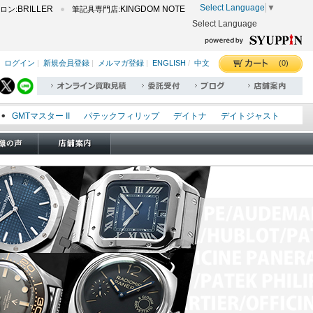
Select Language
▼
BRILLER
KINGDOM NOTE
ロン:
筆記具専門店:
Select Language
(0)
ログイン
|
新規会員登録
|
メルマガ登録
|
ENGLISH
/
中文
GMTマスター II
パテックフィリップ
デイトナ
デイトジャスト
エクスプローラー I
オイスターパーペチュアル
シードゥエラー
オメガ
ロレックス
タグホイヤー
パネライ