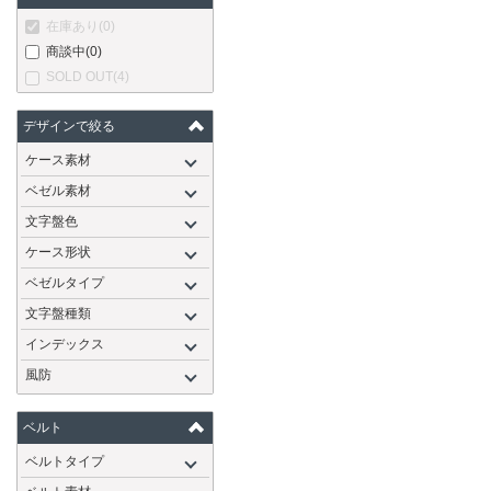
在庫あり
(0)
商談中
(0)
SOLD OUT
(4)
デザインで絞る
ケース素材
ベゼル素材
文字盤色
ケース形状
ベゼルタイプ
文字盤種類
インデックス
風防
ベルト
ベルトタイプ