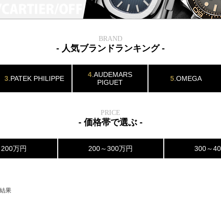
BRAND
- 人気ブランドランキング -
4
.AUDEMARS
3
.PATEK PHILIPPE
5
.OMEGA
PIGUET
PRICE
- 価格帯で選ぶ -
～200万円
200～300万円
300～4
索結果