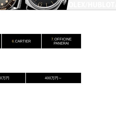
7
.OFFICINE
6
.CARTIER
PANERAI
00万円
400万円～