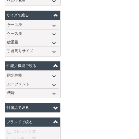
ベルト素材
サイズで絞る
ケース径
ケース厚
総重量
手首周りサイズ
性能／機能で絞る
防水性能
ムーブメント
機能
付属品で絞る
ブランドで絞る
ロレックス
(0)
カルティエ
(0)