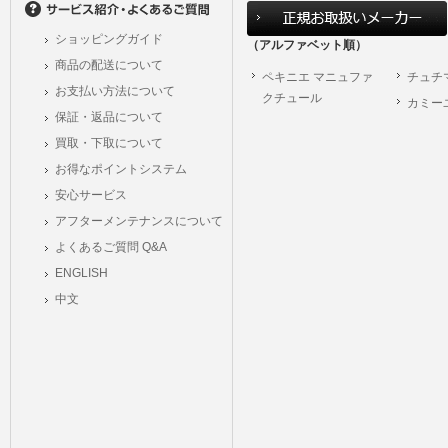
ショッピングガイド
（アルファベット順）
商品の配送について
ペキニエ マニュファ
チュチ
お支払い方法について
クチュール
カミー
保証・返品について
買取・下取について
お得なポイントシステム
安心サービス
アフターメンテナンスについて
よくあるご質問 Q&A
ENGLISH
中文