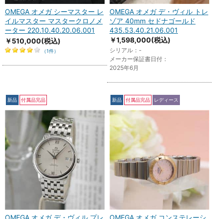
OMEGA オメガ シーマスター レ
OMEGA オメガ デ・ヴィル トレ
イルマスター マスタークロノメ
ゾア 40mm セドナゴールド
ーター 220.10.40.20.06.001
435.53.40.21.06.001
￥1,598,000
(税込)
￥510,000
(税込)
シリアル：-
（1件）
メーカー保証書日付：
2025年6月
新品
付属品完品
新品
付属品完品
レディース
OMEGA オメガ デ・ヴィル プレ
OMEGA オメガ コンステレーシ