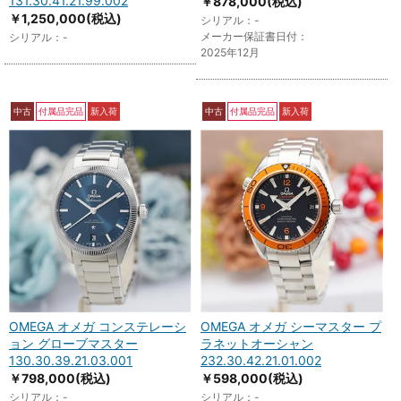
131.30.41.21.99.002
￥878,000
(税込)
￥1,250,000
(税込)
シリアル：-
メーカー保証書日付：
シリアル：-
2025年12月
中古
付属品完品
新入荷
中古
付属品完品
新入荷
OMEGA オメガ コンステレーシ
OMEGA オメガ シーマスター プ
ョン グローブマスター
ラネットオーシャン
130.30.39.21.03.001
232.30.42.21.01.002
￥798,000
(税込)
￥598,000
(税込)
シリアル：-
シリアル：-