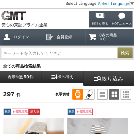
Select Language
Select Language
▼
時計を売る
HOTニュース
安心の東証プライム企業
0点の商品
ログイン
会員登録
￥0
検索
全ての商品検索結果
50件
並べ替え
表示件数
絞り込み
297
表示切替
件
新品
付属品完品
新入荷
新品
付属品完品