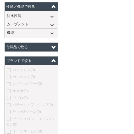
性能／機能で絞る
防水性能
ムーブメント
機能
付属品で絞る
ブランドで絞る
ロレックス
(0)
カルティエ
(0)
タグ・ホイヤー
(0)
オメガ
(0)
ウブロ
(0)
パテック・フィリップ
(0)
ランゲ&ゾーネ
(0)
ヴァシュロン・コンスタン
タン
(0)
オーデマ・ピゲ
(0)