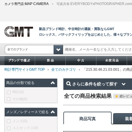
MAP CAMERA
EVERYBODYxPHOTOGRAPHER.com
カメラ専門店:
写真共有:
新品ブランド時計、中古時計の通販・買取ならGMT
ロレックス、パテックフィリップをはじめとした、様々なブラ
全てのブランド
時計専門サイトGMT TOP
全てのカテゴリ
「215.30.46.21.03.001」
商品の分類で絞る
さらに条件を絞って探す
時計
(0)
全ての商品検索結果
総レビュ
その他
(0)
メンズ／レディースで絞る
商品写真
装
メンズ
(0)
ユニセックス
(0)