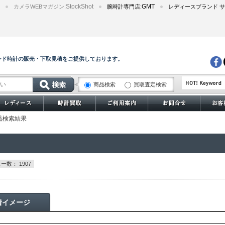
StockShot
GMT
カメラWEBマガジン:
腕時計専門店:
レディースブランド サ
ンド時計の販売・下取見積をご提供しております。
商品検索
買取査定検索
サブマリーナー
の商品検索結果
ー数： 1907
着イメージ