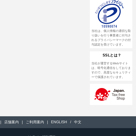
当社は、個人情報の適切な取
り扱いを行う事業者に付与さ
れるプライバシーマークの付
与認定を受けています。
SSLとは？
当社が運営するWebサイト
は、暗号化通信をしておりま
すので、高度なセキュリティ
ーで保護されています。
|
店舗案内
|
ご利用案内
|
ENGLISH
/
中文