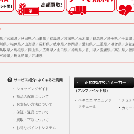
ア
県／宮城県／秋田県／山形県／福島県／茨城県／栃木県／群馬県／埼玉県／千葉県
川県／福井県／山梨県／長野県／岐阜県／静岡県／愛知県／三重県／滋賀県／京都
鳥取県／島根県／岡山県／広島県／山口県／徳島県／香川県／愛媛県／高知県／福
宮崎県／鹿児島県／沖縄県
ショッピングガイド
（アルファベット順）
商品の配送について
ペキニエ マニュファ
チュチ
お支払い方法について
クチュール
カミー
保証・返品について
買取・下取について
お得なポイントシステム