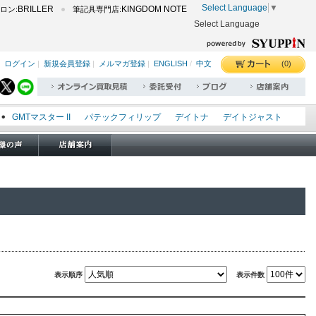
Select Language
▼
BRILLER
KINGDOM NOTE
ロン:
筆記具専門店:
Select Language
(0)
ログイン
|
新規会員登録
|
メルマガ登録
|
ENGLISH
/
中文
GMTマスター II
パテックフィリップ
デイトナ
デイトジャスト
エクスプローラー I
オイスターパーペチュアル
シードゥエラー
オメガ
ロレックス
タグホイヤー
パネライ
表示順序
表示件数