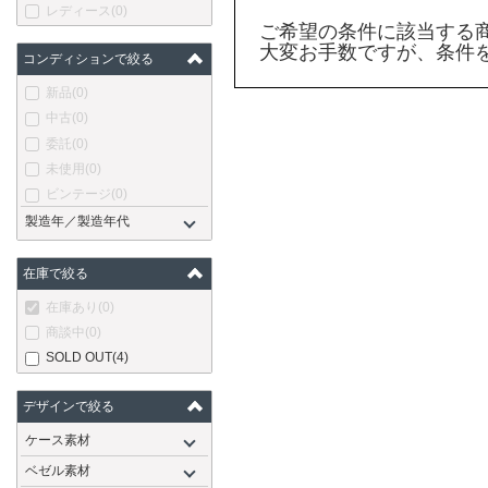
レディース
(0)
ご希望の条件に該当する
大変お手数ですが、条件
コンディションで絞る
新品
(0)
中古
(0)
委託
(0)
未使用
(0)
ビンテージ
(0)
製造年／製造年代
在庫で絞る
在庫あり
(0)
商談中
(0)
SOLD OUT
(4)
デザインで絞る
ケース素材
ベゼル素材