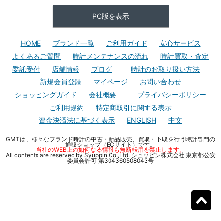
PC版を表示
HOME
ブランド一覧
ご利用ガイド
安心サービス
よくあるご質問
時計メンテナンスの流れ
時計買取・査定
委託受付
店舗情報
ブログ
時計のお取り扱い方法
新規会員登録
マイページ
お問い合わせ
ショッピングガイド
会社概要
プライバシーポリシー
ご利用規約
特定商取引に関する表示
資金決済法に基づく表示
ENGLISH
中文
GMTは、様々なブランド時計の中古・新品販売、買取・下取を行う時計専門の
通販ショップ（ECサイト）です。
当社のWEB上の如何なる情報も無断転用を禁止します。
All contents are reserved by Syuppin Co.,Ltd. シュッピン株式会社 東京都公安
委員会許可 第304360508043号