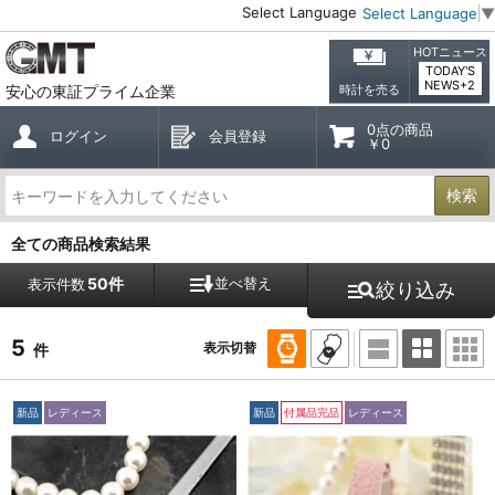
Select Language
Select Language
▼
HOTニュース
TODAY'S
NEWS+2
安心の東証プライム企業
時計を売る
0点の商品
ログイン
会員登録
￥0
検索
全ての商品検索結果
50件
並べ替え
表示件数
絞り込み
5
表示切替
件
新品
レディース
新品
付属品完品
レディース