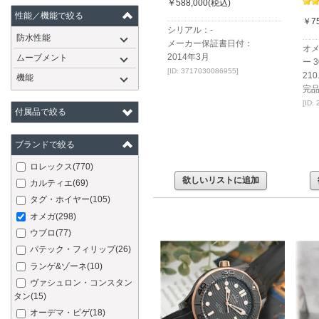
￥588,000
(税込)
性能／機能で絞る
￥75
シリアル：-
防水性能
メーカー保証書日付：
オメ
2014年3月
ムーブメント
ー 3
[ID: 3717030086955]
210
機能
完
[ID:
付属品で絞る
ブランドで絞る
ロレックス
(770)
欲しいリストに追加
カルティエ
(69)
タグ・ホイヤー
(105)
オメガ
(298)
ウブロ
(77)
パテック・フィリップ
(26)
ランゲ&ゾーネ
(10)
ヴァシュロン・コンスタン
タン
(15)
オーデマ・ピゲ
(18)