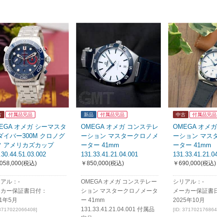
古
付属品完品
新品
付属品完品
中古
付属品完品
EGA オメガ シーマスタ
OMEGA オメガ コンステレ
OMEGA オメ
ダイバー300M クロノグ
ーション マスタークロノメ
ーション マス
フ アメリカズカップ
ーター 41mm
ーター 41mm
.30.44.51.03.002
131.33.41.21.04.001
131.33.41.21.0
058,000
(税込)
￥850,000
(税込)
￥690,000
(税込)
アル：-
OMEGA オメガ コンステレー
シリアル：-
ーカー保証書日付：
ション マスタークロノメータ
メーカー保証書
21年5月
ー 41mm
2025年10月
131.33.41.21.04.001 付属品
 3717022066408]
[ID: 371702176864