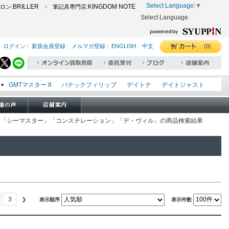
Select Language
▼
BRILLER
KINGDOM NOTE
ロン:
筆記具専門店:
Select Language
(0)
ログイン
|
新規会員登録
|
メルマガ登録
|
ENGLISH
/
中文
GMTマスター II
パテックフィリップ
デイトナ
デイトジャスト
エクスプローラー I
オイスターパーペチュアル
シードゥエラー
オメガ
ロレックス
タグホイヤー
パネライ
アル」「シーマスター」「コンステレーション」「デ・ヴィル」の商品検索結果
3
表示順序
表示件数