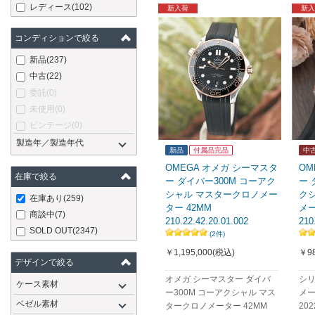
レディース
(102)
新入荷
新入
コンディションで絞る
新品
(237)
中古
(22)
委託
(0)
未使用
(0)
ビンテージ
(0)
製造年／製造年代
新品
付属品完品
中
OMEGA オメガ シーマスタ
OM
在庫で絞る
ー ダイバー300M コーアク
ー 
シャル マスタークロノメー
ク
在庫あり
(259)
ター 42MM
メー
商談中
(7)
210.22.42.20.01.002
210
SOLD OUT
(2347)
(2件)
￥1,195,000
(税込)
￥98
デザインで絞る
オメガ シーマスター ダイバ
シリ
ケース素材
ー300M コーアクシャル マス
メ
ベゼル素材
タークロノメーター 42MM
20