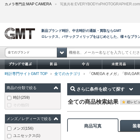
MAP CAMERA
EVERYBODYxPHOTOGRAPHER.com
カメラ専門店:
写真共有:
新品ブランド時計、中古時計の通販・買取ならGMT
ロレックス、パテックフィリップをはじめとした、様々なブラ
全てのブランド
時計専門サイトGMT TOP
全てのカテゴリ
「OMEGA オメガ」「BV
商品の分類で絞る
さらに条件を絞って探す
時計
(259)
全ての商品検索結果
総レビュ
その他
(0)
メンズ／レディースで絞る
商品写真
装
メンズ
(156)
ユニセックス
(1)