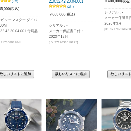
210.32.42.20.04.001
￥400,000
(税込)
(2件)
(2件)
5,000
(税込)
シリアル：-
￥668,000
(税込)
メーカー保証書
ガ シーマスター ダイバ
2026年3月
00M
シリアル：-
[ID: 371702269708
.32.42.20.04.001 付属品
メーカー保証書日付：
品
2023年12月
 2717008887844]
[ID: 3717030010295]
欲しいリストに追加
欲しいリストに追加
欲しいリス