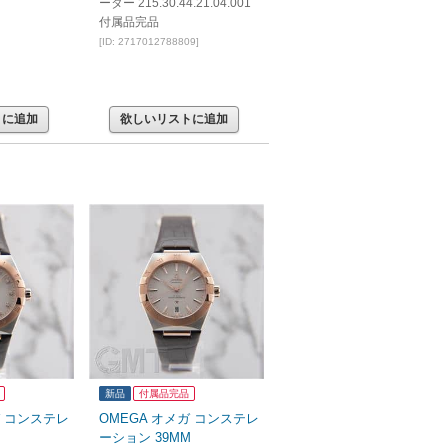
ーター 215.30.44.21.04.001
付属品完品
[ID: 2717012788809]
トに追加
欲しいリストに追加
新品
付属品完品
ガ コンステレ
OMEGA オメガ コンステレ
ーション 39MM