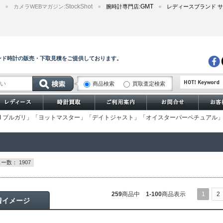
StockShot
GMT
カメラWEBマガジン:
腕時計専門店:
レディースブランド サ
ンド時計の販売・下取見積をご提供しております。
商品検索
買取査定検索
サブマリーナー
LGARI ブルガリ」「ヨットマスター」「デイトジャスト」「オイスターパーペチュ
ー数： 1907
259
商品中
1-100
商品表示
1
2
着イメージ