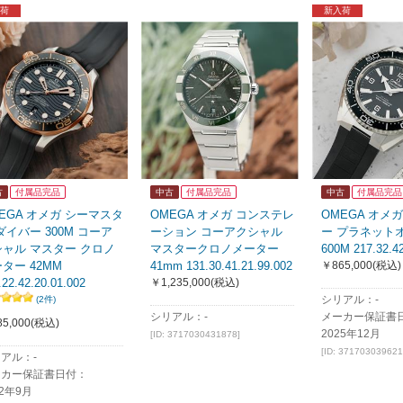
荷
新入荷
古
付属品完品
中古
付属品完品
中古
付属品完品
EGA オメガ シーマスタ
OMEGA オメガ コンステレ
OMEGA オメ
ダイバー 300M コーア
ーション コーアクシャル
ー プラネット
シャル マスター クロノ
マスタークロノメーター
600M 217.32.42
ター 42MM
41mm 131.30.41.21.99.002
￥865,000
(税込)
.22.42.20.01.002
￥1,235,000
(税込)
シリアル：-
(2件)
シリアル：-
メーカー保証書
5,000
(税込)
2025年12月
[ID: 3717030431878]
[ID: 371703039621
アル：-
ーカー保証書日付：
22年9月