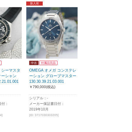
新入荷
中古
付属品完品
ガ シーマスタ
OMEGA オメガ コンステレ
オーシャン
ーション グローブマスター
.21.01.001
130.30.39.21.03.001
￥790,000
(税込)
シリアル：-
日付：
メーカー保証書日付：
2019年10月
4]
[ID: 3717030303205]