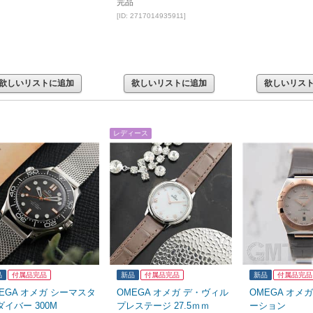
完品
[ID: 2717014935911]
欲しいリストに追加
欲しいリストに追加
欲しいリス
レディース
品
付属品完品
新品
付属品完品
新品
付属品完品
EGA オメガ シーマスタ
OMEGA オメガ デ・ヴィル
OMEGA オメ
ダイバー 300M
プレステージ 27.5ｍｍ
ーション