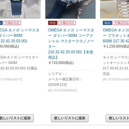
品
付属品完品
中古
付属品完品
新品
付属品完品
EGA オメガ シーマスタ
OMEGA オメガ シーマスタ
OMEGA オメ
ダイバー300M
ー ダイバー300M コーアク
ー プラネット
.32.42.20.03.001
シャル マスタークロノメー
600M 217.30.42
0,000
(税込)
ター
￥1,150,000
(税込
210.32.42.20.03.001【未使
EGA オメガ シーマスター
用品】
オメガ シーマス
バー 300M
￥710,000
(税込)
ットオーシャン 6
.32.42.20.03.001 付属品
217.30.42.21.
品
シリアル：-
完品
メーカー保証書日付：
 2717006214277]
[ID: 271702216782
2025年12月
[ID: 3717022266921]
欲しいリストに追加
欲しいリストに追加
欲しいリス