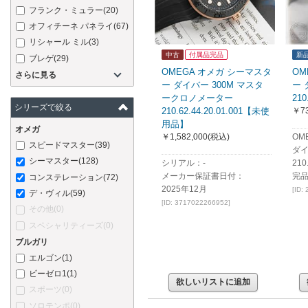
フランク・ミュラー
(20)
オフィチーネ パネライ
(67)
リシャール ミル
(3)
中古
付属品完品
新
ブレゲ
(29)
OMEGA オメガ シーマスタ
OM
さらに見る
ー ダイバー 300M マスタ
ー 
ークロノメーター
210
シリーズで絞る
210.62.44.20.01.001【未使
￥73
用品】
オメガ
￥1,582,000
(税込)
OM
スピードマスター
(39)
ダイ
シーマスター
(128)
シリアル：-
210
メーカー保証書日付：
完
コンステレーション
(72)
2025年12月
[ID:
デ・ヴィル
(59)
[ID: 3717022266952]
その他
(0)
スペシャリティーズ
(0)
ブルガリ
エルゴン
(1)
ビーゼロ1
(1)
欲しいリストに追加
スポーツ
(0)
ソロテンポ
(0)