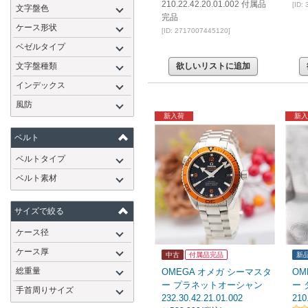
210.22.42.20.01.002 付属品
[ID:
文字盤色
完品
ケース形状
[ID: 2717007445120]
ベゼルタイプ
文字盤種類
欲しいリストに追加
インデックス
風防
新入荷
新入
ベルト
ベルトタイプ
ベルト素材
サイズで絞る
ケース径
ケース厚
中古
付属品完品
新
総重量
OMEGA オメガ シーマスタ
OM
ー プラネットオーシャン
ー 
手首周りサイズ
232.30.42.21.01.002
210