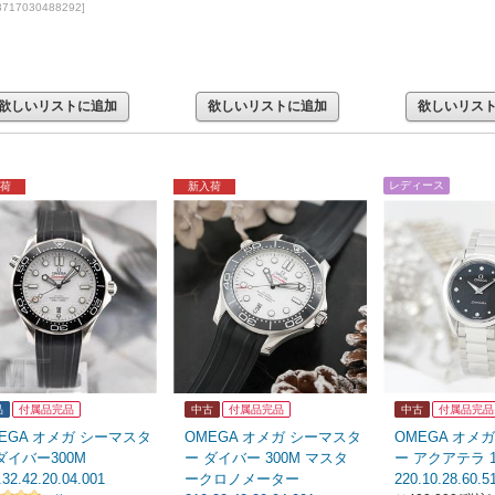
 3717030488292]
欲しいリストに追加
欲しいリストに追加
欲しいリス
レディース
荷
新入荷
品
付属品完品
中古
付属品完品
中古
付属品完品
EGA オメガ シーマスタ
OMEGA オメガ シーマスタ
OMEGA オメ
ダイバー300M
ー ダイバー 300M マスタ
ー アクアテラ 1
.32.42.20.04.001
ークロノメーター
220.10.28.60.5