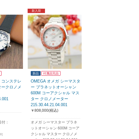
新入荷
新品
付属品完品
ガ コンステレ
OMEGA オメガ シーマスタ
タークロノメ
ー プラネットオーシャン
600M コーアクシャル マス
4.001
ター クロノメーター
215.30.44.21.04.001
￥808,000
(税込)
日付：
オメガ シーマスター プラネ
ットオーシャン 600M コーア
クシャル マスター クロノメ
8]