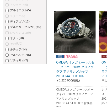
アショーマ
(0)
アルミニウム
(5)
スクーバ
(0)
ディアゴノ
(12)
ブルガリ・ブルガリ
(40)
レッタンゴロ
(0)
オクト
(28)
その他
(0)
ルチェア
(14)
セルペンティ
(6)
新品
付属品完品
中
ソティリオ
(2)
OMEGA オメガ シーマスタ
OM
ー ダイバー300M クロノグ
ー 
ラフ アメリカズカップ
ラ
210.30.44.51.03.002
210
￥1,220,000
(税込)
￥1,
OMEGA オメガ シーマスター
シリ
ダイバー300m クロノグラフ
メ
アメリカズカップ
20
210.30.44.51.03.002 付属品
[ID: