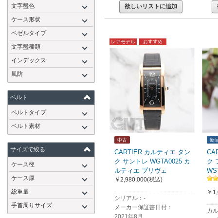
文字盤色
欲しいリストに追加
ケース形状
ベゼルタイプ
レアモデル
おすすめ
文字盤種類
インデックス
風防
ベルト
ベルトタイプ
ベルト素材
中古
新
サイズで絞る
CARTIER カルティエ タン
CA
ク サントレ WGTA0025 カ
ク 
ケース径
ルティエ プリヴェ
WS
ケース厚
￥2,980,000
(税込)
総重量
￥1,
シリアル：-
手首周りサイズ
メーカー保証書日付：
カル
2021年8月