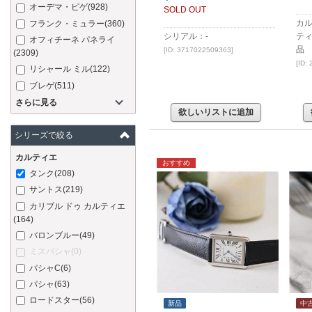
オーデマ・ピゲ
(928)
SOLD OUT
カル
フランク・ミュラー
(360)
シリアル：-
ティ
オフィチーネ パネライ
品
[ID: 3717022509363]
(2309)
[ID:
リシャール ミル
(122)
ブレゲ
(511)
さらに見る
欲しいリストに追加
シリーズで絞る
カルティエ
おすすめ
タンク
(208)
サントス
(219)
カリブル ドゥ カルティエ
(164)
バロンブルー
(49)
ミスパシャ
(0)
パシャC
(6)
パシャ
(63)
ロードスター
(56)
新品
中