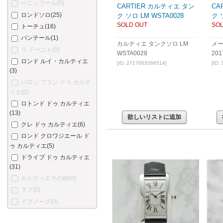
ベニュワール
(0)
CARTIER カルティエ タン
CA
ロンドソロ
(25)
ク ソロ LM WSTA0028
ク 
SOLD OUT
SOL
トーチュ
(16)
パンテール
(1)
カルティエ タンクソロ LM
メ
ラ ドーニャ
(0)
WSTA0028
20
ロンド ルイ・カルティエ
[ID: 2717003266514]
[ID:
(3)
バロン ブラン ドゥ カルテ
ィエ
(0)
ロトンド ドゥ カルティエ
(13)
欲しいリストに追加
クレ ドゥ カルティエ
(6)
ロンド クロワジエール ド
ゥ カルティエ
(5)
ドライブ ドゥ カルティエ
(31)
カルティエその他
(0)
ラブ
(0)
イプノーズ
(0)