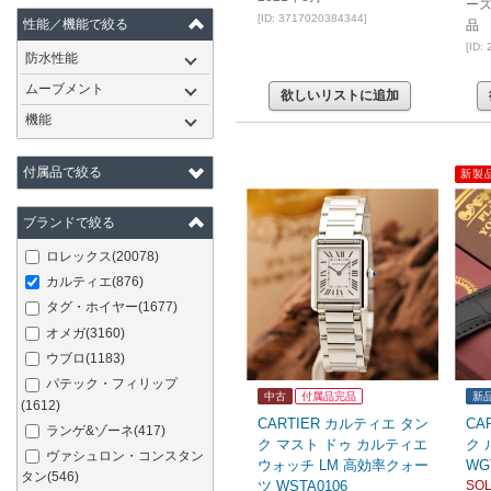
ーズ
[ID: 3717020384344]
性能／機能で絞る
品
[ID:
防水性能
ムーブメント
欲しいリストに追加
機能
付属品で絞る
新製
ブランドで絞る
ロレックス
(20078)
カルティエ
(876)
タグ・ホイヤー
(1677)
オメガ
(3160)
ウブロ
(1183)
パテック・フィリップ
中古
付属品完品
新
(1612)
CARTIER カルティエ タン
CA
ランゲ&ゾーネ
(417)
ク マスト ドゥ カルティエ
ク 
ヴァシュロン・コンスタン
ウォッチ LM 高効率クォー
WG
タン
(546)
ツ WSTA0106
SOL