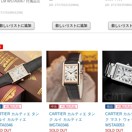
 LM WSTA0067 付属品完
[ID: 2717022122884]
[ID: 371702253881
 2717016831259]
欲しいリストに追加
欲しいリストに追加
欲しいリス
品
品
付属品完品
中古
付属品完品
新品
付属品完品
RTIER カルティエ タン
CARTIER カルティエ タン
CARTIER カ
ルイ カルティエ
ク ルイ カルティエ
ク マスト ウォ
TA0346
WGTA0346
WSTA0053
D OUT
SOLD OUT
SOLD OUT