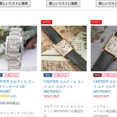
欲しいリストに追加
欲しいリストに追加
欲しいリス
新製品
新製品
品
付属品完品
新品
付属品完品
中古
付属品完品
RTIER カルティエ タン
CARTIER カルティエ タン
CARTIER カ
フランセーズ LM
ク ルイ カルティエ
ク ルイ カルテ
TA0067
WGTA0357
WGTA0357
SOLD OUT
SOLD OUT
(1件)
038,000
(税込)
カルティエ タンク ルイ カル
シリアル：-
ティエ WGTA0357 付属品完
メーカー保証書
ティエ タンク フランセ
品
2025年9月