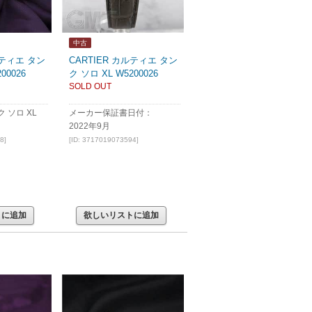
中古
ルティエ タン
CARTIER カルティエ タン
00026
ク ソロ XL W5200026
SOLD OUT
 ソロ XL
メーカー保証書日付：
2022年9月
8]
[ID: 3717019073594]
トに追加
欲しいリストに追加