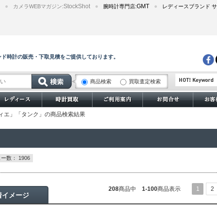
StockShot
GMT
カメラWEBマガジン:
腕時計専門店:
レディースブランド サ
ンド時計の販売・下取見積をご提供しております。
商品検索
買取査定検索
サブマリーナー
ルティエ」「タンク」の商品検索結果
ー数： 1906
208
商品中
1-100
商品表示
1
2
着イメージ