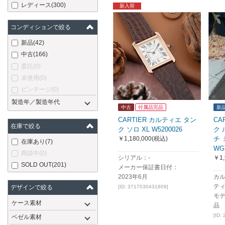
レディース
(300)
新入荷
コンディションで絞る
新品
(42)
中古
(166)
委託
(0)
未使用
(0)
ビンテージ
(0)
製造年／製造年代
中古
付属品完品
新
CARTIER カルティエ タン
CA
在庫で絞る
ク ソロ XL W5200026
ク 
￥1,180,000
(税込)
チ
在庫あり
(7)
WG
商談中
(0)
シリアル：-
￥1,
SOLD OUT
(201)
メーカー保証書日付：
2023年6月
カル
ティ
デザインで絞る
[ID: 3717030431809]
モデ
ケース素材
品
[ID:
ベゼル素材