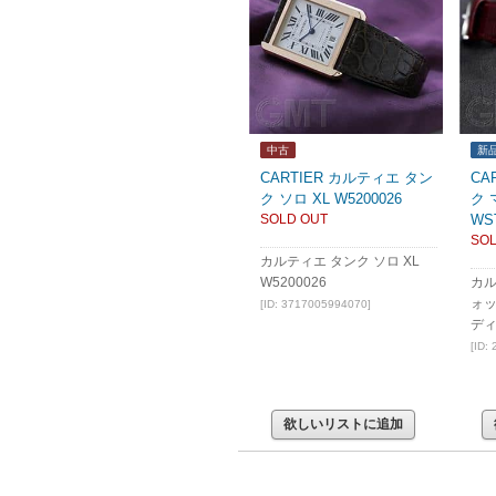
中古
新
CARTIER カルティエ タン
CA
ク ソロ XL W5200026
ク 
SOLD OUT
WS
SOL
カルティエ タンク ソロ XL
W5200026
カル
ォッ
[ID: 3717005994070]
デ
[ID:
欲しいリストに追加