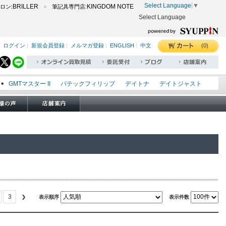
Select Language
▼
BRILLER
KINGDOM NOTE
ロン:
筆記具専門店:
Select Language
(0)
ログイン
|
新規会員登録
|
メルマガ登録
|
ENGLISH
/
中文
GMTマスター II
パテックフィリップ
デイトナ
デイトジャスト
エクスプローラー I
オイスターパーペチュアル
シードゥエラー
オメガ
ロレックス
タグホイヤー
パネライ
3
表示順序
表示件数