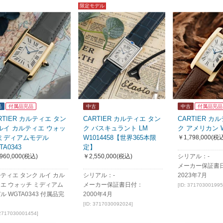
限定モデル
品
付属品完品
中古
中古
付属品完品
RTIER カルティエ タン
CARTIER カルティエ タン
CARTIER カ
ルイ カルティエ ウォッ
ク バスキュラント LM
ク アメリカン W
 ミディアムモデル
W1014458【世界365本限
￥1,798,000
(税込
TA0343
定】
960,000
(税込)
￥2,550,000
(税込)
シリアル：-
メーカー保証書
ティエ タンク ルイ カル
シリアル：-
2023年7月
エ ウォッチ ミディアム
メーカー保証書日付：
[ID: 371703001995
ル WGTA0343 付属品完
2000年4月
[ID: 3717030092024]
 2717030001454]