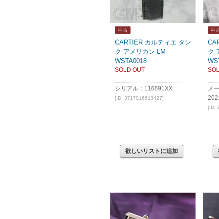
中古
中
CARTIER カルティエ タン
CA
ク アメリカン LM
ク 
WSTA0018
WS
SOLD OUT
SOL
シリアル：116691XX
メ
20
[ID: 3717016613427]
[ID:
欲しいリストに追加