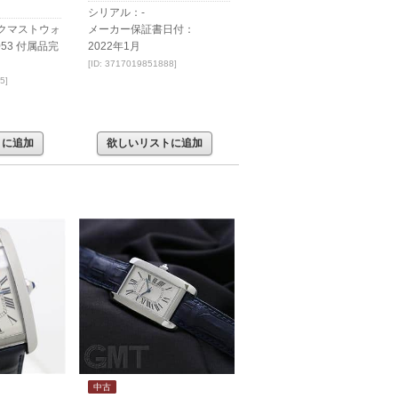
シリアル：-
クマストウォ
メーカー保証書日付：
053 付属品完
2022年1月
[ID: 3717019851888]
5]
トに追加
欲しいリストに追加
中古