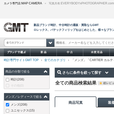
MAP CAMERA
EVERYBODYxPHOTOGRAPHER.com
カメラ専門店:
写真共有:
新品ブランド時計、中古時計の通販・買取ならGMT
ロレックス、パテックフィリップをはじめとした、様々なブラ
全てのブランド
時計専門サイトGMT TOP
全てのカテゴリ
「メンズ」「CARTIER カ
商品の分類で絞る
さらに条件を絞って探す
時計
(208)
全ての商品検索結果
総レビュ
その他
(0)
メンズ／レディースで絞る
商品写真
装
メンズ
(208)
ユニセックス
(15)