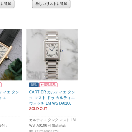
トに追加
欲しいリストに追加
新品
付属品完品
ルティエ タン
CARTIER カルティエ タン
ィエ
ク マスト ドゥ カルティエ
ウォッチ LM WSTA0106
SOLD OUT
カルティエ タンク マスト LM
日付：
WSTA0106 付属品完品
[ID: 2717020934175]