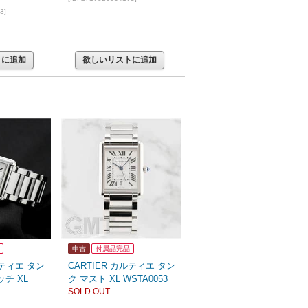
3]
トに追加
欲しいリストに追加
中古
付属品完品
ルティエ タン
CARTIER カルティエ タン
ッチ XL
ク マスト XL WSTA0053
SOLD OUT