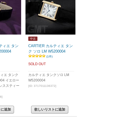
中古
ルティエ タン
CARTIER カルティエ タン
00004
ク ソロ LM W5200004
(1件)
SOLD OUT
ルティエ タンク
カルティエ タンクソロ LM
0004 イエロー
W5200004
レススティー
[ID: 3717011136372]
6]
トに追加
欲しいリストに追加