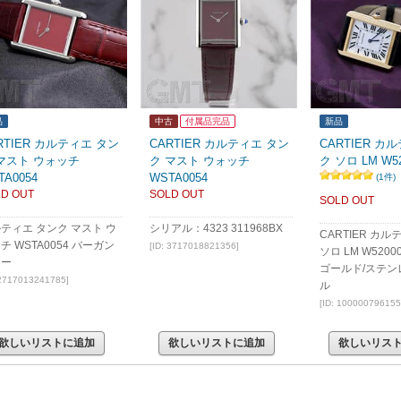
品
中古
付属品完品
新品
RTIER カルティエ タン
CARTIER カルティエ タン
CARTIER カ
マスト ウォッチ
ク マスト ウォッチ
ク ソロ LM W52
TA0054
WSTA0054
(1件)
D OUT
SOLD OUT
SOLD OUT
ティエ タンク マスト ウ
シリアル：4323 311968BX
CARTIER カ
チ WSTA0054 バーガン
[ID: 3717018821356]
ソロ LM W520
ィー
ゴールド/ステン
 2717013241785]
ル
[ID: 100000796155
欲しいリストに追加
欲しいリストに追加
欲しいリス