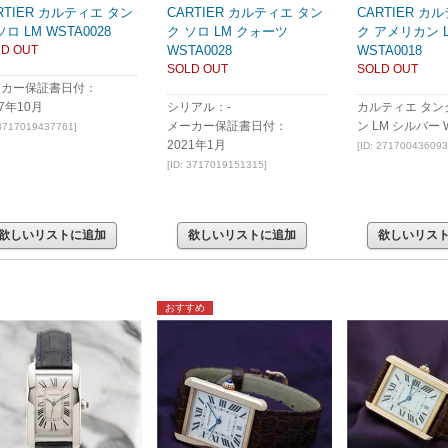
RTIER カルティエ タン
CARTIER カルティエ タン
CARTIER カ
ソロ LM WSTA0028
ク ソロ LM クォーツ
ク アメリカン 
D OUT
WSTA0028
WSTA0018
SOLD OUT
SOLD OUT
ーカー保証書日付：
17年10月
シリアル：-
カルティエ タン
メーカー保証書日付：
ン LM シルバー W
 3717019437761]
2021年1月
[ID: 271700436093
[ID: 3717019151315]
欲しいリストに追加
欲しいリストに追加
欲しいリス
おすすめ