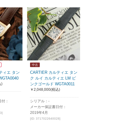
中古
ルティエ タン
CARTIER カルティエ タン
GTA0040
ク ルイ カルティエ LM ピ
)
ンクゴールド WGTA0011
￥2,048,000
(税込)
日付：
シリアル：-
メーカー保証書日付：
2019年4月
3]
[ID: 3717022640028]