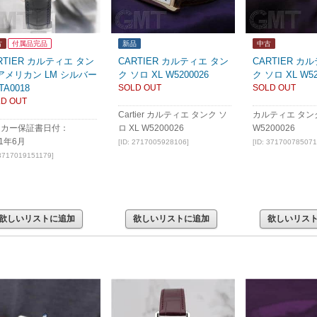
古
付属品完品
新品
中古
RTIER カルティエ タン
CARTIER カルティエ タン
CARTIER カ
アメリカン LM シルバー
ク ソロ XL W5200026
ク ソロ XL W52
TA0018
SOLD OUT
SOLD OUT
D OUT
Cartier カルティエ タンク ソ
カルティエ タンク
ーカー保証書日付：
ロ XL W5200026
W5200026
21年6月
[ID: 2717005928106]
[ID: 371700785071
 3717019151179]
欲しいリストに追加
欲しいリストに追加
欲しいリス