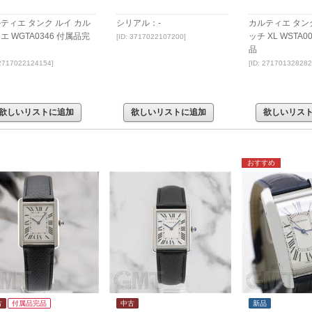
ティエ タンク ルイ カル
シリアル：-
カルティエ タン
エ WGTA0346 付属品完
ッチ XL WSTA0
[ID: 3717022107200]
品
 2717022124154]
[ID: 271701328282
欲しいリストに追加
欲しいリストに追加
欲しいリス
おすすめ
古
付属品完品
中古
新品