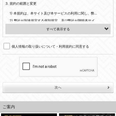
3. 規約の範囲と変更
・当社ウェブサイト・サービス内のクッキー情報
1) 本規約は、本サイト及び本サービスの利用に関し、弊社及び全てのユーザーに適用されます。>
【外部サービスアカウントを利用される場合】
2) 弊社が別途規定する個別規定、及び弊社が随時本サイト内に掲示またはユーザーに対し通知する追加規定は、本規約の一部を構成します。本規約と個別規定及び追加規定が異なる場合は、個別規定及び追加規定が優先するものとします。
会員登録時にソーシャルネットワーキングサービス等の外部サービスとの連携を許可した場合には、その許可の際にご同意いただいた内容に基づき、当該外部サービスでユーザーが利用するIDおよび当該外部サービスのプライバシー設定によりお客様が当社に開示を認めた情報について取得いたします
3) 弊社はユーザーの承諾を得ることなく、本規約を変更できるものとし、ユーザーはこれを承諾するものとします。弊社が本規約を変更した場合は、本サイト内に掲示またはユーザーに対し通知するものとし、その後にユーザーが本サイト又は本サービスを利用された場合には、変更後の本規約を承諾したものとみなされます。
（２）利用目的
4. ユーザーの登録内容について
・当社物品販売、古物買取事業および個人・法人の売買仲介業に伴うご案内、契約、申し込み処理、請求収納、商品・サービスの提供、品質管理、アフターサービスの提供、加工サービスの提供、ポイント管理、商品・サービスの改善のため
個人情報の取り扱いについて・利用規約に同意する
1) ユーザーは、本サイトの利用に際し、ユーザー本人のユーザーID、パスワード、メールアドレス及び弊社が指定する個人情報などを、ユーザー自身の責任において登録するものとします。ユーザーは登録したこれらの情報を、責任を持って厳重に管理し、第三者に譲渡、貸与等を行なわないものとします。ユーザーのユーザーID及びパスワードを利用して行われた行為は、ユーザー自身の行為とみなされるものとします。
・メールマガジンの配信、および当社が提供する商品・サービスについてのアンケート実施のため
2) ユーザーが本サイト内で第三者のユーザーID、パスワード、メールアドレス及びこれに伴う個人情報を知り得た場合には、速やかに弊社に届け出るものとします。
・EVERYBODY×PHOTOGRAPHER.comのフォトシェアリングサービス運営のため
3) 弊社は一年以上に亘って使用がないユーザーIDとこれに伴う個人情報を抹消することができるものとします。
・上記の他、会員の利便性を図ることを目的とした総合的なサービスを提供するため
4) ユーザーID、パスワード、メールアドレス及びこれに伴う個人情報の管理不十分、使用上の過誤、第三者の使用などによる損害の責任は、ユーザーが負うものとし、弊社は一切責任を負いません。
３．個人情報の第三者提供と委託
5. 登録事項
当社は、以下のいずれかの場合を除いて、個人データを同意いただいた範囲を超えて利用したり第三者に提供したりいたしません。
1) ユーザーは、メールアドレスその他の登録事項に変更が生じた場合、直ちに弊社所定の変更手続きを行なうものとします。
2) 弊社はユーザーの入会申込により知り得た情報、またはユーザーが本サイト及び本サービスを利用する過程において、弊社が知り得た情報に関し、以下の項目に該当する場合に利用することができるものとします。
(1)ご本人の同意がある場合。なお第三者に提供する場合には原則として、機密保持、再提供の禁止、お客様からのお申し出により利用を停止することを契約の条件といたします。
(2)法令等により開示を求められた場合。
(1) 統計した情報のみを開示し、ユーザーの個人情報を表示しない場合。
ご案内
(3)ご本人または公衆の生命、身体又は財産の保護のために必要がある場合であって、本人の同意を得ることが困難であるとき。
(2) ユーザーから寄せられた情報を、ユーザーの個人情報を表示せずに開示する場合。