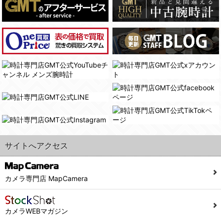
(4)国の機関若しくは地方公共団体又はその委託を受けた者が法令の定める事務を遂行することに対して協力する必要がある場合であって、本人の同意を得ることにより当該事務の遂行に支障を及ぼすおそれがあるとき。
(3) ユーザーが個人情報の開示について同意している場合。
(5)業務を円滑に進めるために、外部業者に個人データの一部又は全部の処理を委託する場合（ただし、委託する場合は委託した個人データの安全管理が図られるように、委託先に対する必要かつ適切な監督を行ないます）。
(4) 法令により開示が求められた場合。
(5) 弊社で取り扱う商品またはサービスに関する案内や情報提供（郵便、電子メール等によるダイレクトメールなど）を行なう場合。
４．ご提供の任意性
(6) 弊社が利用目的を示してユーザーから取得した情報を、その利用目的の範囲内で利用する場合。
当社への個人情報の提供はお客様の任意ですが、必要な個人情報をご提供いただけない場合、当社のサービス等が利用できない場合がありますのでご了承下さい。
6. 情報の提供
５．ご本人が容易に知覚できない方法による個人情報の取得
1)弊社は、各ユーザーに対し、当該ユーザーの購入商品の情報、及び弊社の特価商品の情報等、ユーザーに有益かつ便利な情報を提供するものとし、ユーザーはこれに同意するものとします。
当社ホームページでは、利用者が当社ホームページに再訪問される際、より便利に当社ホームページを閲覧・利用していただくためにクッキーを使用する場合があります。
2)メールマガジンについて
また利用者の統計的分析のため、または掲載された広告にクッキーを使用する場合があります。
ユーザーは、本サイトのメールマガジンの購読に際し、ユーザー本人の責任においてメールマガジン購読の登録をするものとします。
６．個人情報に関するお問合せ対応
フォームにて入力されたメールアドレスに、本サイトのお知らせをメールにてお送りさせていただきます。
サイトへアクセス
本サイトからのメールの受け取りを希望されない場合は、下記リンクから設定の変更を行ってください。
(1)当社は、当社の保有する個人データに関し、ご本人から利用目的の通知，開示，内容の訂正，追加又は削除，利用の停止，消去及び第三者への提供の停止の請求などがあれば、ご本人の確認をさせていただいた上で、速やかに対応します。また当社の個人情報の取り扱いに関するご質問、ご相談にも対応いたします。尚、シュッピン会員のお客様は、当社が保有する個人データの削除を要求する権利があります。
こちら
本サイト会員のお客様は
※個人情報の開示請求には手数料として800円(税別)をご本人様にご負担いただいております。
※設定変更前にログインする必要があります。
(2)当社の個人情報に関するお問合せは、以下の窓口で承ります。お問合せの内容により必要な書類提出や質問へのご回答をお願いすることがあります。
カメラ専門店 MapCamera
こちら
メールマガジン会員のお客様は
シュッピン株式会社 個人情報相談窓口
Mail：privacy@syuppin.com (受付)
カメラWEBマガジン
7. ユーザーの義務