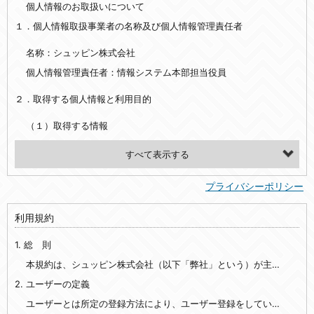
個人情報のお取扱いについて
１．個人情報取扱事業者の名称及び個人情報管理責任者
名称：シュッピン株式会社
個人情報管理責任者：情報システム本部担当役員
２．取得する個人情報と利用目的
（１）取得する情報
【シュッピン会員共通でご登録いただく情報】
・必須登録：氏名、生年月日、性別、住所、電話番号、メールアドレス、パスワード
プライバシーポリシー
・任意登録：ニックネーム、プロフィール画像、希望するメールマガジンの種類
利用規約
【当社サービスをご利用時に当社が取得またはご提供いただく情報】
1. 総 則
・お支払いやお振込みに関わる情報（クレジットカード・銀行口座・電子マネー等の決済時にご提供いただいた情報）
・法律上の要請等により、本人確認を行うための本人確認書類（運転免許証、健康保険証、住民票の写し等）、および当該書類に含まれる情報
本規約は、シュッピン株式会社（以下「弊社」という）が主催・運営するインターネット上のWebサイト『mapcamera.com』（以下「本サイト」という）及び本サイトを通じて提供されるサービス（以下「本サービス」といいます）をご利用いただく際の、ユーザーと弊社間の一切の関係に適用されます。
2. ユーザーの定義
・EVERYBODY×PHOTOGRAPHER.comのご利用に伴いご登録いただいた、広範囲設定をご希望される住所※、投稿時にご提供いただいた撮影機材や機材の設定等に関する情報、および画像データとその画像データに含まれる情報
・当社サービスのご利用履歴
ユーザーとは所定の登録方法により、ユーザー登録をしていただいた方をいいます。