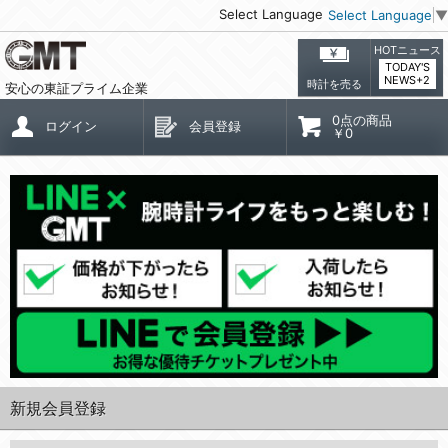
Select Language
Select Language
▼
HOTニュース
TODAY'S
NEWS+2
時計を売る
安心の東証プライム企業
0点の商品
ログイン
会員登録
￥0
新規会員登録