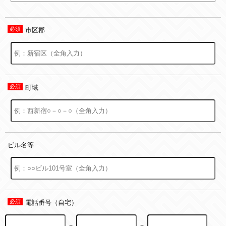
市区郡
町域
ビル名等
電話番号（自宅）
－
－