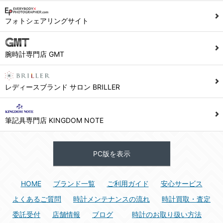
1) ユーザーは本サイト及び本サービスの利用に当たり、以下の行為を行なってはならないものとします。
フォトシェアリングサイト
(1) 他のユーザー、第三者もしくは弊社の著作権又はその他の権利を侵害する行為、及び侵害する恐れのある行為。
(2) 他のユーザー、第三者もしくは弊社の財産またはプライバシーを侵害する行為、及び侵害する恐れのある行為。
腕時計専門店 GMT
(3) 上記の他、他のユーザー、第三者もしくは弊社に不利益又は損害を与える行為、および与える恐れのある行為。
(4) 他のユーザー、第三者、もしくは弊社を誹謗中傷する行為。
(5) 公序良俗に反する行為、またはそのおそれのある行為、もしくは公序良俗に反する情報を他のユーザーまたは第三者に提供する行為。
レディースブランド サロン BRILLER
(6) 犯罪的行為、または犯罪的行為に結びつく行為、もしくはその恐れのある行為。
(7) 弊社の承認なく本サイト及び本サービスを通じて、または本サイト及び本サービスに関連して営利を目的とした行為、またはその準備を目的とした行為。
筆記具専門店 KINGDOM NOTE
(8) 本サイト及び本サービスの運営を妨げるような行為、誹謗するような行為。
(9) 弊社の企業活動の運営を妨げるような行為、誹謗するような行為。
PC版を表示
(10) ユーザーID、パスワード、メールアドレス及びこれに伴う個人情報を登録する際、偽造や虚偽の登録をする行為、または登録した内容を不正に使用する行為。
(11) コンピュータウィルス等の有害なプログラム及びデータを本サイト及び本サービスを通じて、または本サイト及び本サービスに関連して使用もしくは提供する行為。
HOME
ブランド一覧
ご利用ガイド
安心サービス
(12) その他、法令に違反または違反する恐れのある行為。
(13) その他、弊社が不適切と判断する行為。
よくあるご質問
時計メンテナンスの流れ
時計買取・査定
委託受付
店舗情報
ブログ
時計のお取り扱い方法
2) ユーザーは、本サイト及び本サービスの利用により、弊社または第三者が損害を被ったときは、かかる損害を賠償するものとします。